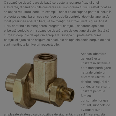
O supapă de descărcare de bază servește la reglarea fluxului unei
substanțe, făcând posibilă creșterea sau micșorarea fluxului astfel încât să
se obțină rezultatul dorit. De exemplu, acest tip de supapă poate fi inclus în
proiectarea unui baraj, ceea ce face posibilă controlul debitului apei astfel
încât presiunea apei din baraj să fie menținută într-o limită sigură. Acest
lucru contribuie la menținerea integrității barajului, deoarece apa este
eliberată periodic prin supapa de descărcare de gestiune și este lăsată să
curgă în corpurile de apă din apropiere. Supapa nu protejează numai
barajul, ci ajută să se asigure că nivelurile de apă din acele corpuri de apă
sunt menținute la niveluri respectabile.
Aceeași abordare
generală este
utilizată în sistemele
care transportă gaze
naturale printr-un
sistem de utilități. La
diferite joncțiuni din
conducte, care sunt
utilizate pentru a
furniza
consumatorilor gaz
natural, supapele de
evacuare sunt
amplasate strategic ca dispozitive de siguranță. În cazul în care există