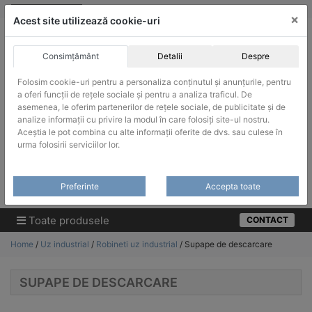
Skip
vanzari@infinitrade-romania.ro
|
Infinitrade Romania
×
to
Acest site utilizează cookie-uri
content
Consimțământ
Detalii
Despre
Folosim cookie-uri pentru a personaliza conținutul și anunțurile, pentru
a oferi funcții de rețele sociale și pentru a analiza traficul. De
asemenea, le oferim partenerilor de rețele sociale, de publicitate și de
ACHIZITII PUBLICE
analize informații cu privire la modul în care folosiți site-ul nostru.
Produsele pot fi achizitionate si in sistemul SEAP / SICAP
Aceștia le pot combina cu alte informații oferite de dvs. sau culese în
urma folosirii serviciilor lor.
Products
search
CAUTARE
Preferinte
Accepta toate
Cere-ne oferta!
Toate produsele
CONTACT
Home
/
Uz industrial
/
Robineti uz industrial
/ Supape de descarcare
SUPAPE DE DESCARCARE