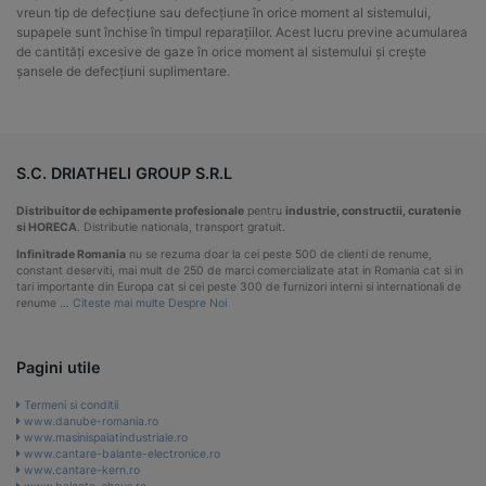
vreun tip de defecțiune sau defecțiune în orice moment al sistemului,
supapele sunt închise în timpul reparațiilor. Acest lucru previne acumularea
de cantități excesive de gaze în orice moment al sistemului și crește
șansele de defecțiuni suplimentare.
S.C. DRIATHELI GROUP S.R.L
Distribuitor de echipamente profesionale
pentru
industrie, constructii, curatenie
si HORECA
. Distributie nationala, transport gratuit.
Infinitrade Romania
nu se rezuma doar la cei peste 500 de clienti de renume,
constant deserviti, mai mult de 250 de marci comercializate atat in Romania cat si in
tari importante din Europa cat si cei peste 300 de furnizori interni si internationali de
renume …
Citeste mai multe Despre Noi
Pagini utile
Termeni si conditii
www.danube-romania.ro
www.masinispalatindustriale.ro
www.cantare-balante-electronice.ro
www.cantare-kern.ro