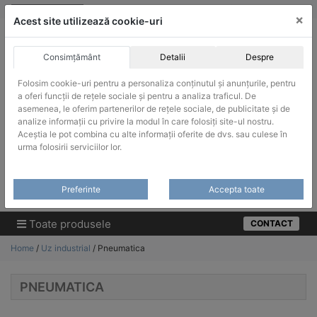
Skip
vanzari@infinitrade-romania.ro
|
Infinitrade Romania
×
to
Acest site utilizează cookie-uri
content
Consimțământ
Detalii
Despre
Folosim cookie-uri pentru a personaliza conținutul și anunțurile, pentru
a oferi funcții de rețele sociale și pentru a analiza traficul. De
asemenea, le oferim partenerilor de rețele sociale, de publicitate și de
ACHIZITII PUBLICE
analize informații cu privire la modul în care folosiți site-ul nostru.
Produsele pot fi achizitionate si in sistemul SEAP / SICAP
Aceștia le pot combina cu alte informații oferite de dvs. sau culese în
urma folosirii serviciilor lor.
Products
search
CAUTARE
Preferinte
Accepta toate
Cere-ne oferta!
Toate produsele
CONTACT
Home
/
Uz industrial
/ Pneumatica
PNEUMATICA