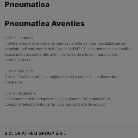
Pneumatica
Pneumatica Aventics
Cilindri standard
Indiferent dacă este vorba de bare sau profile din oțel inoxidabil sau din
aluminiu – cilindrii standard ISO de la AVENTICS sunt universal aplicabili și
acasă în toate sectoarele, aveți libertatea de a le configura conform
cerințelor dvs.!
Cilindri fără bare
Cilindrii fără bare oferă o lungime optimă a cursei într-o dimensiune
compactă.
Cilindri de ghidare
Componente pentru deplasare și poziționare. Programul oferă
componentele potrivite pentru o gamă completă de aplicații.
S.C. DRIATHELI GROUP S.R.L