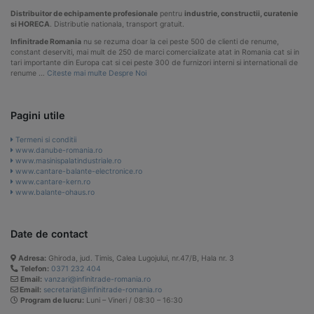
Distribuitor de echipamente profesionale
pentru
industrie, constructii, curatenie
si HORECA
. Distributie nationala, transport gratuit.
Infinitrade Romania
nu se rezuma doar la cei peste 500 de clienti de renume,
constant deserviti, mai mult de 250 de marci comercializate atat in Romania cat si in
tari importante din Europa cat si cei peste 300 de furnizori interni si internationali de
renume …
Citeste mai multe Despre Noi
Pagini utile
Termeni si conditii
www.danube-romania.ro
www.masinispalatindustriale.ro
www.cantare-balante-electronice.ro
www.cantare-kern.ro
www.balante-ohaus.ro
Date de contact
Adresa:
Ghiroda, jud. Timis, Calea Lugojului, nr.47/B, Hala nr. 3
Telefon:
0371 232 404
Email:
vanzari@infinitrade-romania.ro
Email:
secretariat@infinitrade-romania.ro
Program de lucru:
Luni – Vineri / 08:30 – 16:30