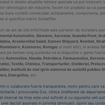
and in detaliu situatiile tehnice speciale ce pot interveni, 
ilor tehnologice din industrie, facem tot posibilul sa va pun
mai bune conditii comerciale: echipamente, componente, pie
le si specifice marcii Schaeffler.
m de ani de zile InfiniTrade este partener de incredere pe
inental Automotive, Siemens, Aerostar, Scandia Food, Ard
Slatina, Arcelormital Galati, Damen Shipyard, Rombat, Stra
, Rominserv, Azomures, Romgaz
si multi altii), in acelasi 
ere pe termen lung punandu-va la dispozitie o gama foarte v
tria
Automotive, Navala, Petroliera, Farmaceutica, Aeronaut
catiei, Textila, Chimica, Transporturilor, Distileriei, Preluc
atiilor, Institutii de stat (prin sistemul de achizitii publi
iara, Energetica,
etc.
rim o colaborare foarte transparenta, motiv pentru care va
olicitarile / provocarile Dvs. zilnice (indiferent de departa
st interval de timp este unul suficiet si cu siguranta veti p
 unei decizii asumate in privinta diminuarii, opririi sau conti