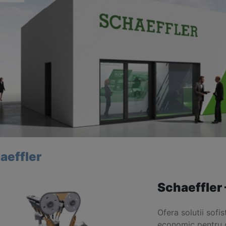
aeffler
Schaeffler 
Ofera solutii sofi
economic pentru ce