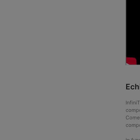
Ech
Infini
compon
Comer
compo
In fun