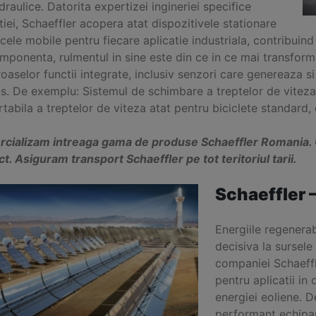
draulice. Datorita expertizei ingineriei specifice
tiei, Schaeffler acopera atat dispozitivele stationare
 cele mobile pentru fiecare aplicatie industriala, contribuind
mponenta, rulmentul in sine este din ce in ce mai transform
aselor functii integrate, inclusiv senzori care genereaza si
s. De exemplu: Sistemul de schimbare a treptelor de vitez
tabila a treptelor de viteza atat pentru biciclete standard, 
cializam intreaga gama de produse Schaeffler Romania. C
t. Asiguram transport Schaeffler pe tot teritoriul tarii.
Schaeffler 
Energiile regenerab
decisiva la sursele
companiei Schaeffle
pentru aplicatii in
energiei eoliene. 
performant echipam