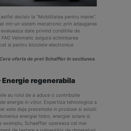
 astfel decisiv la “Mobilitatea pentru maine”.
at intr-un sistem mecatronic prin adaugarea
 evalueaza date privind conditiile de
a FAG Velomatic asigura schimbarea
cat si pentru biciclete electronice
ere oferta de pret Schaffler in sectiunea
– Energie regenerabila
ile au rolul de a aduce o contributie
 de energie in viitor. Expertiza tehnologica a
r este deja prezentata in produse si solutii
 domeniul energiei hidro, energiei solare si
De exemplu, Schaeffler opereaza cel mai
ent de testare a rulmentilor de dimensiuni