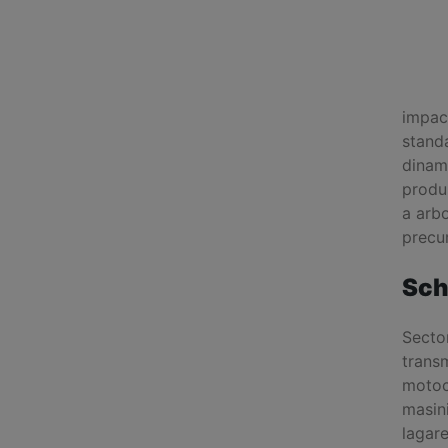
impac
standa
dinami
produs
a arbo
precum
Sch
Sector
transm
motoci
masini
lagare