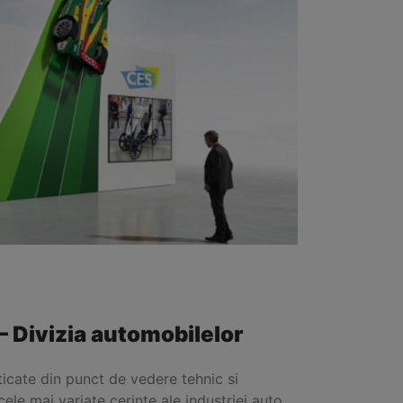
– Divizia automobilelor
sticate din punct de vedere tehnic si
le mai variate cerinte ale industriei auto.