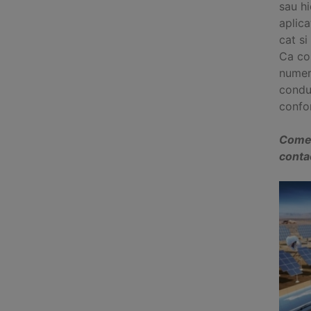
sau hi
aplica
cat si
Ca co
numero
condu
confor
Comer
contac