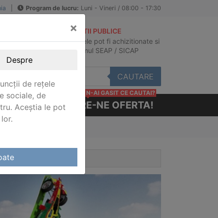
ia
|
Program de lucru:
Luni - Vineri / 08:00 - 17:30
×
ACHIZITII PUBLICE
Produsele pot fi achizitionate si
au
in sistemul SEAP / SICAP
Despre
CAUTARE
uncții de rețele
N-AI GASIT CE CAUTAI?
e sociale, de
CERE-NE OFERTA!
stru. Aceștia le pot
lor.
oate