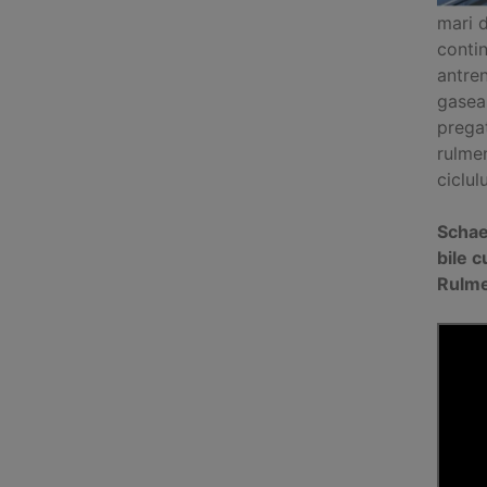
mari d
contin
antren
gaseas
pregat
rulmen
ciclul
Schaef
bile c
Rulme