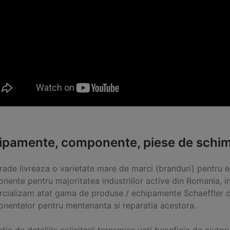
ipamente, componente, piese de schimb 
Trade livreaza o varietate mare de marci (branduri) pentru e
ente pentru majoritatea industriilor active din Romania, in
cializam atat gama de produse / echipamente Schaeffler ca
nentelor pentru mentenanta si reparatia acestora.
ctie de detaliile solicitarii transmise veti beneficia de ajutor