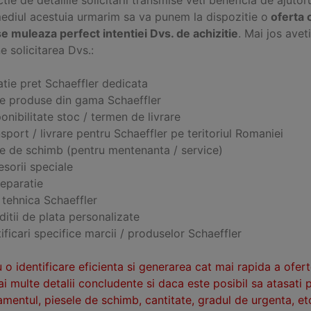
mediul acestuia urmarim sa va punem la dispozitie o
oferta 
e muleaza perfect intentiei Dvs. de achizitie
. Mai jos ave
e solicitarea Dvs.:
tie pret Schaeffler dedicata
ce produse din gama Schaeffler
onibilitate stoc / termen de livrare
sport / livrare pentru Schaeffler pe teritoriul Romaniei
se de schimb (pentru mentenanta / service)
sorii speciale
reparatie
 tehnica Schaeffler
itii de plata personalizate
ificari specifice marcii / produselor Schaeffler
 o identificare eficienta si generarea cat mai rapida a ofer
i multe detalii concludente si daca este posibil sa atasati 
mentul, piesele de schimb, cantitate, gradul de urgenta, etc