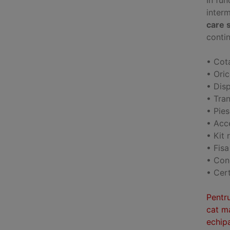
inter
care s
contin
• Cota
• Ori
• Disp
• Tran
• Pie
• Acce
• Kit 
• Fisa
• Cond
• Cert
Pentru
cat ma
echipa