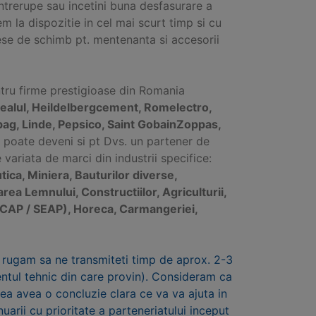
intrerupe sau incetini buna desfasurare a
em la dispozitie in cel mai scurt timp si cu
se de schimb pt. mentenanta si accesorii
ntru firme prestigioase din Romania
ealul, Heildelbergcement, Romelectro,
bag, Linde, Pepsico, Saint GobainZoppas,
fel poate deveni si pt Dvs. un partener de
ariata de marci din industrii specifice:
ica, Miniera, Bauturilor diverse,
rarea Lemnului, Constructiilor, Agriculturii,
ce SICAP / SEAP), Horeca, Carmangeriei,
 rugam sa ne transmiteti timp de aprox. 2-3
mentul tehnic din care provin). Consideram ca
utea avea o concluzie clara ce va va ajuta in
nuarii cu prioritate a parteneriatului inceput