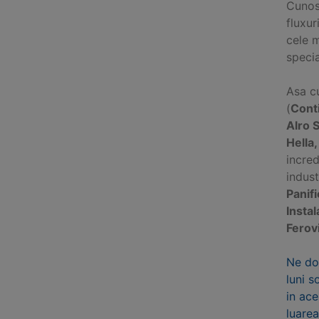
Cunosc
fluxur
cele 
specia
Asa cu
(
Cont
Alro 
Hella
incred
indus
Panifi
Instal
Ferov
Ne do
luni s
in ace
luarea