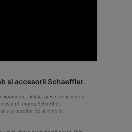
si accesorii Schaeffler.
chipamente, utilaje, piese de schimb si
clusiv pt. marca Schaeffler.
t si a pieselor de schimb si
ul unuia dintre consultantii nostri. Prin