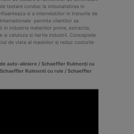
 de testare conduc la imbunatatirea in
fluenteaza si a interrelatiilor in trenurile de
Internationale permite clientilor sa
i in industria materiilor prime, extractia,
e si celuloza si hartie industrii. Conceptele
lul de viata al masinilor si reduc costurile
 de auto-aliniere / Schaeffler Rulmenți cu
/ Schaeffler Rulmenti cu role / Schaeffler