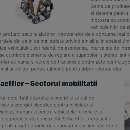
Gama de produse 
si sisteme pentru
motoare cu combus
vehicule hibride s
t profund asupra ajutorarii motoarelor de a consuma mai pu
rdele din ce in ce mai stricte privind emisiile. In acelasi tim
ca vehiculului, extindand, de asemenea, intervalele de intret
e cuprinde elemente de reglare a supapelor, sisteme lant va
rilor cu came si curele de transmisie optimizate pentru zg
 si suporturi pentru rulmenti pentru arborii motoarelor.
aeffler – Sectorul mobilitatii
ul mobilitatii dezvolta rulmenti si solutii de
isie a energiei electrice pentru biciclete si
clete, precum si pentru vehiculele feroviare si
le agricole si de constructii. Schaeffler ofera solutii
 pentru toate tipurile de actionari mecanice, electrice