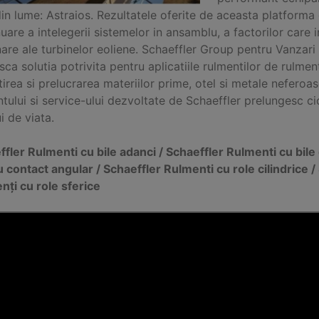
in lume: Astraios. Rezultatele oferite de aceasta platforma
uare a intelegerii sistemelor in ansamblu, a factorilor care in
are ale turbinelor eoliene. Schaeffler Group pentru Vanzari 
ca solutia potrivita pentru aplicatiile rulmentilor de rulment
irea si prelucrarea materiilor prime, otel si metale neferoas
tului si service-ului dezvoltate de Schaeffler prelungesc cic
ui de viata.
fler Rulmenti cu bile adanci / Schaeffler Rulmenti cu bile
u contact angular / Schaeffler Rulmenti cu role cilindrice 
nți cu role sferice