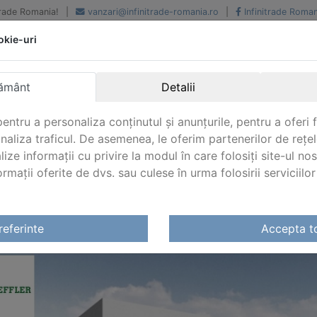
iTrade Romania!
|
vanzari@infinitrade-romania.ro
|
Infinitrade Roman
okie-uri
Peste 500 de furnizori.
Peste 800 de clienti de
renume
Livrari din stoc intern s
National si international
extern
ământ
Detalii
entru a personaliza conținutul și anunțurile, pentru a oferi f
analiza traficul. De asemenea, le oferim partenerilor de rețel
lize informații cu privire la modul în care folosiți site-ul no
mații oferite de dvs. sau culese în urma folosirii serviciilor 
referinte
Accepta t
HAEFFLER