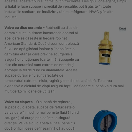
acestea, aceste tipuri sunt mai puțin frecvente. Designul lor elegant, simplu
și fiabil le face supape incredibil de versatile, pot fi găsite în toate
instalațiile sanitare, de încălzire / răcire, refrigerare, HVAC și în alte
industrii.
Valve cu disc ceramic
– Robinetii cu disc din
ceramic sunt un sistem inovator de control al
apei care se găsește în fiecare robinet
American Standard. Două discuri controlează
fluxul de apă glisând înainte și înapoi într-o
garnitură etanșă care previne scurgerile și
asigură o funcționare foarte lină. Supapele cu
disc din ceramică sunt extrem de netede și
aproape la fel de dure ca diamantele. Aceste
supape durabile nu sunt afectate de
temperaturi extreme, nisip, rugină și condiții de apă dură. Testarea
extensivă a ciclului de viață asigură faptul că fiecare supapă va dura mai
mult de 1,5 milioane de utilizări.
Valve cu clapeta –
O supapă de reținere ,
supapă cu clapeta, supapă de reflux este o
valva care în mod normal permite fluid ( lichid
sau gaz ) să curgă prin ea într -o singură
direcție. Valvele cu clapeta sunt supape cu
două orificii, ceea ce înseamnă că au două