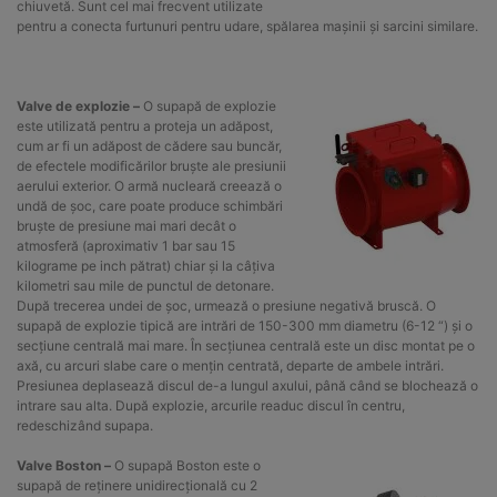
chiuvetă. Sunt cel mai frecvent utilizate
pentru a conecta furtunuri pentru udare, spălarea mașinii și sarcini similare.
Valve de explozie –
O supapă de explozie
este utilizată pentru a proteja un adăpost,
cum ar fi un adăpost de cădere sau buncăr,
de efectele modificărilor bruște ale presiunii
aerului exterior. O armă nucleară creează o
undă de șoc, care poate produce schimbări
bruște de presiune mai mari decât o
atmosferă (aproximativ 1 bar sau 15
kilograme pe inch pătrat) chiar și la câțiva
kilometri sau mile de punctul de detonare.
După trecerea undei de șoc, urmează o presiune negativă bruscă. O
supapă de explozie tipică are intrări de 150-300 mm diametru (6-12 “) și o
secțiune centrală mai mare. În secțiunea centrală este un disc montat pe o
axă, cu arcuri slabe care o mențin centrată, departe de ambele intrări.
Presiunea deplasează discul de-a lungul axului, până când se blochează o
intrare sau alta. După explozie, arcurile readuc discul în centru,
redeschizând supapa.
Valve Boston –
O supapă Boston este o
supapă de reținere unidirecțională cu 2