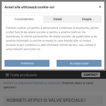
Skip
vanzari@infinitrade-romania.ro
|
Infinitrade Romania
×
to
Acest site utilizează cookie-uri
content
Consimțământ
Detalii
Despre
Folosim cookie-uri pentru a personaliza conținutul și anunțurile, pentru
a oferi funcții de rețele sociale și pentru a analiza traficul. De
asemenea, le oferim partenerilor de rețele sociale, de publicitate și de
ACHIZITII PUBLICE
analize informații cu privire la modul în care folosiți site-ul nostru.
Produsele pot fi achizitionate si in sistemul SEAP / SICAP
Aceștia le pot combina cu alte informații oferite de dvs. sau culese în
urma folosirii serviciilor lor.
Products
search
CAUTARE
Preferinte
Accepta toate
Cere-ne oferta!
Toate produsele
CONTACT
Home
/
Uz industrial
/
Robineti uz industrial
/ Robineti atipici si valve
speciale I
ROBINETI ATIPICI SI VALVE SPECIALE I