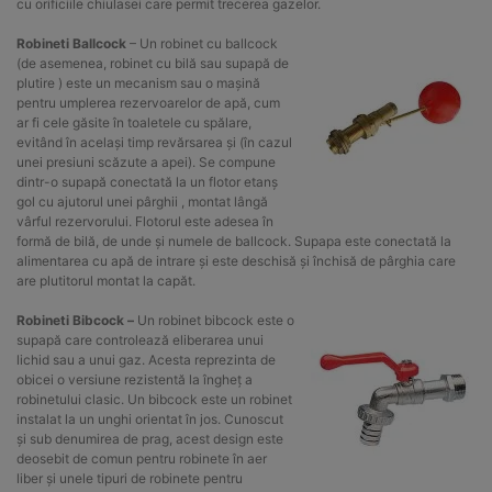
cu orificiile chiulasei care permit trecerea gazelor.
Robineti Ballcock
– Un robinet cu ballcock
(de asemenea, robinet cu bilă sau supapă de
plutire ) este un mecanism sau o mașină
pentru umplerea rezervoarelor de apă, cum
ar fi cele găsite în toaletele cu spălare,
evitând în același timp revărsarea și (în cazul
unei presiuni scăzute a apei). Se compune
dintr-o supapă conectată la un flotor etanș
gol cu ajutorul unei pârghii , montat lângă
vârful rezervorului. Flotorul este adesea în
formă de bilă, de unde și numele de ballcock. Supapa este conectată la
alimentarea cu apă de intrare și este deschisă și închisă de pârghia care
are plutitorul montat la capăt.
Robineti Bibcock –
Un robinet bibcock este o
supapă care controlează eliberarea unui
lichid sau a unui gaz. Acesta reprezinta de
obicei o versiune rezistentă la îngheț a
robinetului clasic. Un bibcock este un robinet
instalat la un unghi orientat în jos. Cunoscut
și sub denumirea de prag, acest design este
deosebit de comun pentru robinete în aer
liber și unele tipuri de robinete pentru