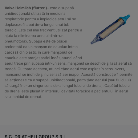
Valve Heimlich (flutter )-
este o supapă
unidirecțională utilizată în medicina
respiratorie pentru a împiedica aerul să se
deplaseze înapoi de-a lungul unui tub
toracic. Este cel mai frecvent utilizat pentru a
ajuta la eliminarea aerului dintr-un
pneumotorax. Supapa este de obicei
proiectată ca un manșon de cauciuc într-o
carcasă din plastic în care manșonul de
cauciuc este aranjat astfel încât, atunci când
aerul trece prin supapă într-un sens, manșonul se deschide și lasă aerul să
treacă. Cu toate acestea, atunci când aerul este aspirat în sens invers,
manșonul se închide și nu se lasă aer înapoi. Această construcție îi permite
să acționeze ca o supapă unidirecțională, permițând aerului (sau fluidului)
să curgă într-un singur sens de-a lungul tubului de drenaj. Capătul tubului
de drenaj este plasat în interiorul cavității toracice a pacientului, în aerul
sau lichidul de drenat.
S.C. DRIATHELI GROUP S.R.L