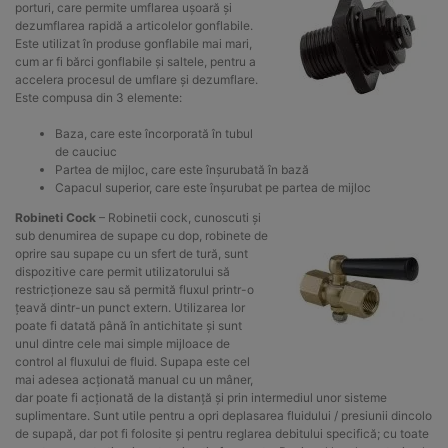
porturi, care permite umflarea ușoară și
dezumflarea rapidă a articolelor gonflabile.
Este utilizat în produse gonflabile mai mari,
cum ar fi bărci gonflabile și saltele, pentru a
accelera procesul de umflare și dezumflare.
Este compusa din 3 elemente:
Baza, care este încorporată în tubul
de cauciuc
Partea de mijloc, care este înșurubată în bază
Capacul superior, care este înșurubat pe partea de mijloc
Robineti Cock
– Robinetii cock, cunoscuti și
sub denumirea de supape cu dop, robinete de
oprire sau supape cu un sfert de tură, sunt
dispozitive care permit utilizatorului să
restricționeze sau să permită fluxul printr-o
țeavă dintr-un punct extern. Utilizarea lor
poate fi datată până în antichitate și sunt
unul dintre cele mai simple mijloace de
control al fluxului de fluid. Supapa este cel
mai adesea acționată manual cu un mâner,
dar poate fi acționată de la distanță și prin intermediul unor sisteme
suplimentare. Sunt utile pentru a opri deplasarea fluidului / presiunii dincolo
de supapă, dar pot fi folosite și pentru reglarea debitului specifică; cu toate