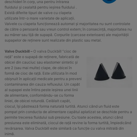
deschideri în corp, una pentru intrarea
fluidului și cealaltă pentru ieșirea fluidului .
Există diferite tipuri de valve cu clapeta
utilizate într-o mare varietate de aplicații.
Valvele cu clapeta funcționează automat și majoritatea nu sunt controlate
de către o persoană sau vreun control extern; în consecință, majoritatea nu
au mâner sau tijă de supapă. Corpurile (carcase exterioare) ale majorității
supapelor de reținere sunt realizate din plastic sau metal.
Valve Duckbill –
O valva Duckbill “cioc de
rață” este o supapă de reținere, fabricată de
obicei din cauciuc sau elastomer sintetic și
are 2 (sau mai multe) clape, de obicei în
formă de cioc de rață. Este utilizata în mod
obișnuit în aplicații medicale pentru a preveni
contaminarea din cauza refluxului. Un capăt
al supapei este întins peste ieșirea unei linii
de alimentare, conformându-se cu forma
liniei, de obicei rotundă. Celălalt capăt,
ciocul, își păstrează forma naturală turtită. Atunci când un fluid este
pompat prin conducta de alimentare capătul aplatizat se deschide pentru a
permite trecerea fluidului sub presiune. Cu toate acestea, atunci când
presiunea este eliminată, ciocul de rață revine la forma turtită, împiedicând
revărsarea. Valva Duckbill este similară ca funcție cu valva mitrală din
inimă.