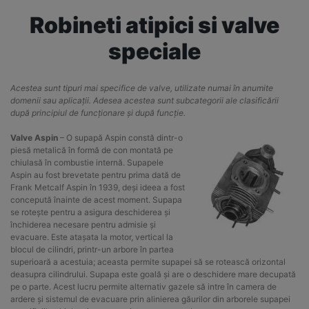
Robineti atipici si valve
speciale
Acestea sunt tipuri mai specifice de valve, utilizate numai în anumite
domenii sau aplicații. Adesea acestea sunt subcategorii ale clasificării
după principiul de funcționare și după funcție.
Valve Aspin
– O supapă Aspin constă dintr-o
piesă metalică în formă de con montată pe
chiulasă în combustie internă. Supapele
Aspin au fost brevetate pentru prima dată de
Frank Metcalf Aspin în 1939, deși ideea a fost
concepută înainte de acest moment. Supapa
se rotește pentru a asigura deschiderea și
închiderea necesare pentru admisie și
evacuare. Este atașata la motor, vertical la
blocul de cilindri, printr-un arbore în partea
superioară a acestuia; aceasta permite supapei să se rotească orizontal
deasupra cilindrului. Supapa este goală și are o deschidere mare decupată
pe o parte. Acest lucru permite alternativ gazele să intre în camera de
ardere și sistemul de evacuare prin alinierea găurilor din arborele supapei