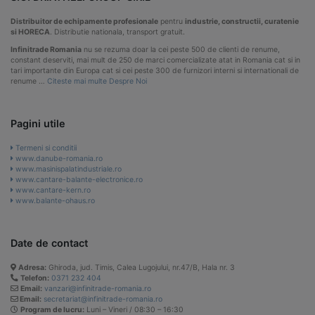
Distribuitor de echipamente profesionale
pentru
industrie, constructii, curatenie
si HORECA
. Distributie nationala, transport gratuit.
Infinitrade Romania
nu se rezuma doar la cei peste 500 de clienti de renume,
constant deserviti, mai mult de 250 de marci comercializate atat in Romania cat si in
tari importante din Europa cat si cei peste 300 de furnizori interni si internationali de
renume …
Citeste mai multe Despre Noi
Pagini utile
Termeni si conditii
www.danube-romania.ro
www.masinispalatindustriale.ro
www.cantare-balante-electronice.ro
www.cantare-kern.ro
www.balante-ohaus.ro
Date de contact
Adresa:
Ghiroda, jud. Timis, Calea Lugojului, nr.47/B, Hala nr. 3
Telefon:
0371 232 404
Email:
vanzari@infinitrade-romania.ro
Email:
secretariat@infinitrade-romania.ro
Program de lucru:
Luni – Vineri / 08:30 – 16:30