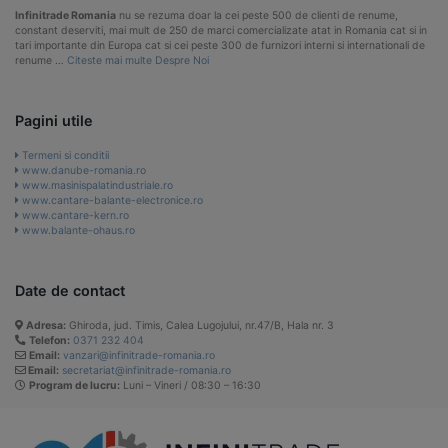
Infinitrade Romania
nu se rezuma doar la cei peste 500 de clienti de renume,
constant deserviti, mai mult de 250 de marci comercializate atat in Romania cat si in
tari importante din Europa cat si cei peste 300 de furnizori interni si internationali de
renume …
Citeste mai multe Despre Noi
Pagini utile
Termeni si conditii
www.danube-romania.ro
www.masinispalatindustriale.ro
www.cantare-balante-electronice.ro
www.cantare-kern.ro
www.balante-ohaus.ro
Date de contact
Adresa:
Ghiroda, jud. Timis, Calea Lugojului, nr.47/B, Hala nr. 3
Telefon:
0371 232 404
Email:
vanzari@infinitrade-romania.ro
Email:
secretariat@infinitrade-romania.ro
Program de lucru:
Luni – Vineri / 08:30 – 16:30