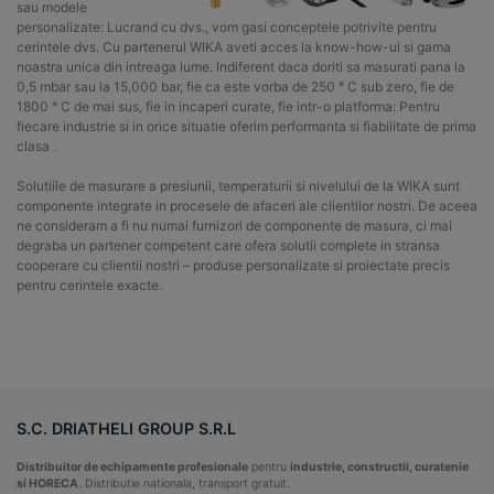
sau modele
personalizate: Lucrand cu dvs., vom gasi conceptele potrivite pentru
cerintele dvs. Cu partenerul WIKA aveti acces la know-how-ul si gama
noastra unica din intreaga lume. Indiferent daca doriti sa masurati pana la
0,5 mbar sau la 15,000 bar, fie ca este vorba de 250 ° C sub zero, fie de
1800 ° C de mai sus, fie in incaperi curate, fie intr-o platforma: Pentru
fiecare industrie si in orice situatie oferim performanta si fiabilitate de prima
clasa .
Solutiile de masurare a presiunii, temperaturii si nivelului de la WIKA sunt
componente integrate in procesele de afaceri ale clientilor nostri. De aceea
ne consideram a fi nu numai furnizori de componente de masura, ci mai
degraba un partener competent care ofera solutii complete in stransa
cooperare cu clientii nostri – produse personalizate si proiectate precis
pentru cerintele exacte.
S.C. DRIATHELI GROUP S.R.L
Distribuitor de echipamente profesionale
pentru
industrie, constructii, curatenie
si HORECA
. Distributie nationala, transport gratuit.