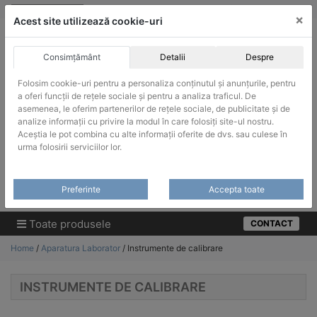
Skip
vanzari@infinitrade-romania.ro
|
Infinitrade Romania
×
to
Acest site utilizează cookie-uri
content
Consimțământ
Detalii
Despre
Folosim cookie-uri pentru a personaliza conținutul și anunțurile, pentru
a oferi funcții de rețele sociale și pentru a analiza traficul. De
asemenea, le oferim partenerilor de rețele sociale, de publicitate și de
ACHIZITII PUBLICE
analize informații cu privire la modul în care folosiți site-ul nostru.
Produsele pot fi achizitionate si in sistemul SEAP / SICAP
Aceștia le pot combina cu alte informații oferite de dvs. sau culese în
urma folosirii serviciilor lor.
Products
search
CAUTARE
Preferinte
Accepta toate
Cere-ne oferta!
Toate produsele
CONTACT
Home
/
Aparatura Laborator
/ Instrumente de calibrare
INSTRUMENTE DE CALIBRARE