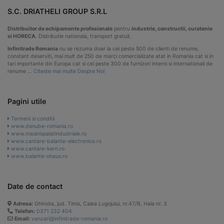
S.C. DRIATHELI GROUP S.R.L
Distribuitor de echipamente profesionale
pentru
industrie, constructii, curatenie
si HORECA
. Distributie nationala, transport gratuit.
Infinitrade Romania
nu se rezuma doar la cei peste 500 de clienti de renume,
constant deserviti, mai mult de 250 de marci comercializate atat in Romania cat si in
tari importante din Europa cat si cei peste 300 de furnizori interni si internationali de
renume …
Citeste mai multe Despre Noi
Pagini utile
Termeni si conditii
www.danube-romania.ro
www.masinispalatindustriale.ro
www.cantare-balante-electronice.ro
www.cantare-kern.ro
www.balante-ohaus.ro
Date de contact
Adresa:
Ghiroda, jud. Timis, Calea Lugojului, nr.47/B, Hala nr. 3
Telefon:
0371 232 404
Email:
vanzari@infinitrade-romania.ro