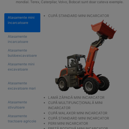
mondial. Terex, Caterpilar, Volvo, Bobcat sunt doar cateva exemple.
CUPĂ STANDARD MINI INCARCATOR
Atasamente mini
incarcatoare
Atasamente
incarcatoare
Atasamente
buldoexcavatoare
Atasamente mini
excavatoare
Atasamente
excavatoare mari
LAMĂ ZĂPADĂ MINI INCARCATOR
Atasamente
CUPĂ MULTIFUNCŢIONALĂ MINI
stivuitoare
INCARCATOR
CUPĂ MALAXOR MINI INCARCATOR
Atasamente
CUPĂ STANDARD MINI INCARCATOR
tractoare agricole
PERII MINI INCARCATOR
FREZĂ ROTATIVĂ MINI INCARCATOR