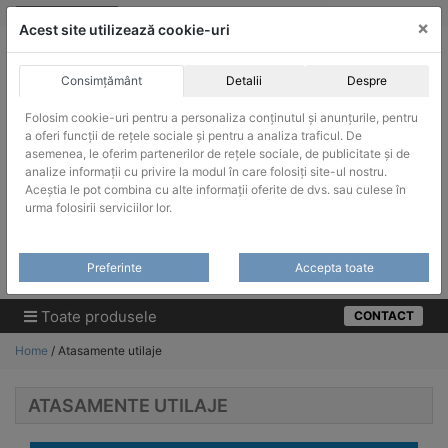
Skip
vanzari@infinitrade-romania.ro
|
Infinitrade Romania
×
to
Acest site utilizează cookie-uri
content
Consimțământ
Detalii
Despre
Folosim cookie-uri pentru a personaliza conținutul și anunțurile, pentru
a oferi funcții de rețele sociale și pentru a analiza traficul. De
asemenea, le oferim partenerilor de rețele sociale, de publicitate și de
ACHIZITII PUBLICE
analize informații cu privire la modul în care folosiți site-ul nostru.
Produsele pot fi achizitionate si in sistemul SEAP / SICAP
Aceștia le pot combina cu alte informații oferite de dvs. sau culese în
urma folosirii serviciilor lor.
Products
search
CAUTARE
Preferinte
Accepta toate
Cere-ne oferta!
Toate produsele
CONTACT
Home
/ Atasamente utilaje
ATASAMENTE UTILAJE