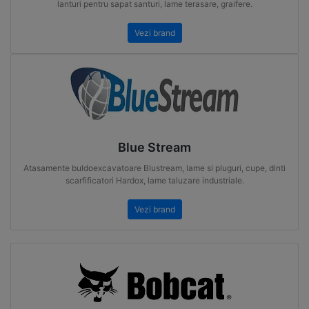
lanturi pentru sapat santuri, lame terasare, graifere.
Vezi brand
Blue Stream
Atasamente buldoexcavatoare Blustream, lame si pluguri, cupe, dinti
scarfificatori Hardox, lame taluzare industriale.
Vezi brand