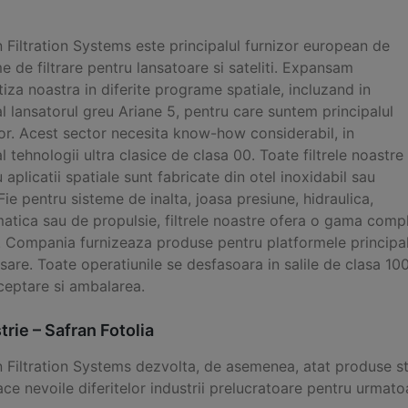
 Filtration Systems este principalul furnizor european de
e de filtrare pentru lansatoare si sateliti. Expansam
iza noastra in diferite programe spatiale, incluzand in
l lansatorul greu Ariane 5, pentru care suntem principalul
or. Acest sector necesita know-how considerabil, in
l tehnologii ultra clasice de clasa 00. Toate filtrele noastre
 aplicatii spatiale sunt fabricate din otel inoxidabil sau
 Fie pentru sisteme de inalta, joasa presiune, hidraulica,
tica sau de propulsie, filtrele noastre ofera o gama complet
. Compania furnizeaza produse pentru platformele principal
sare. Toate operatiunile se desfasoara in salile de clasa 100
ceptare si ambalarea.
trie – Safran Fotolia
n Filtration Systems dezvolta, de asemenea, atat produse st
ace nevoile diferitelor industrii prelucratoare pentru urmatoa