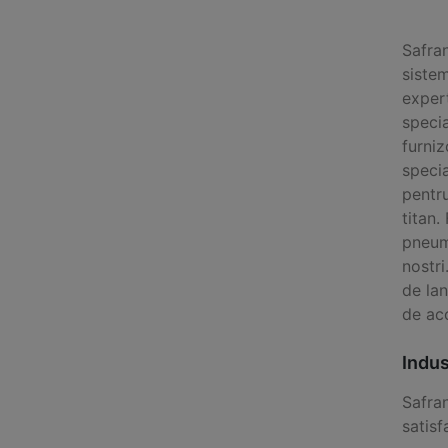
Safran
sistem
expert
specia
furniz
specia
pentru
titan.
pneuma
nostri
de lan
de ac
Indus
Safra
satisf