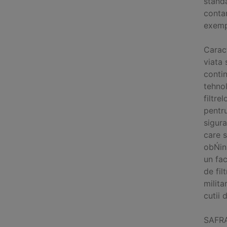
standa
contam
exempl
Caract
viata
contin
tehno
filtre
pentru
sigura
care s
obŃinu
un fa
de fil
milita
cutii 
SAFRAN