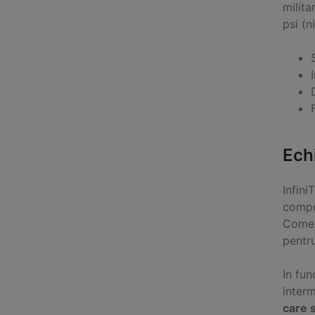
milita
psi (n
Ech
Infini
compon
Comer
pentr
In fun
inter
care s