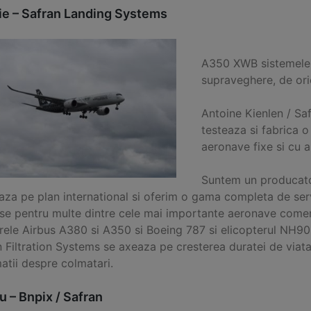
ie – Safran Landing Systems
A350 XWB sistemele d
supraveghere, de orie
Antoine Kienlen / Saf
testeaza si fabrica o
aeronave fixe si cu a
Suntem un producato
za pe plan international si oferim o gama completa de servi
e pentru multe dintre cele mai importante aeronave comercia
erele Airbus A380 si A350 si Boeing 787 si elicopterul NH90
 Filtration Systems se axeaza pe cresterea duratei de viata a
atii despre colmatari.
u – Bnpix / Safran