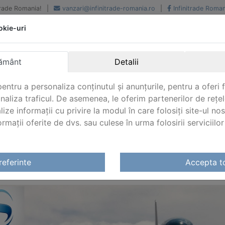
iTrade Romania!
|
vanzari@infinitrade-romania.ro
|
Infinitrade Roman
okie-uri
Peste 500 de furnizori.
Peste 800 de clienti de
renume
Livrari din stoc intern s
National si international
extern
ământ
Detalii
entru a personaliza conținutul și anunțurile, pentru a oferi f
analiza traficul. De asemenea, le oferim partenerilor de rețel
lize informații cu privire la modul în care folosiți site-ul no
mații oferite de dvs. sau culese în urma folosirii serviciilor 
referinte
Accepta t
FRAN