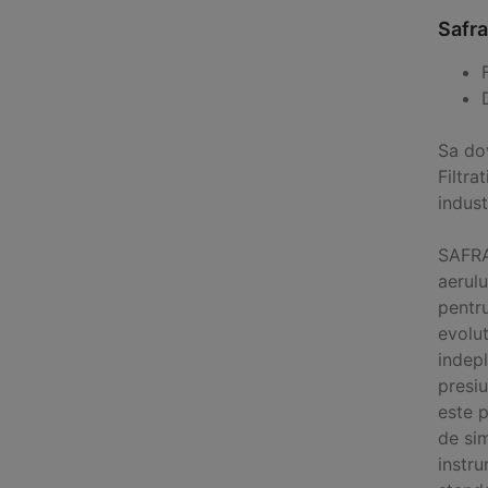
Safra
Sa do
Filtra
indust
SAFRA
aerulu
pentru
evolut
indep
presiu
este p
de sim
instru