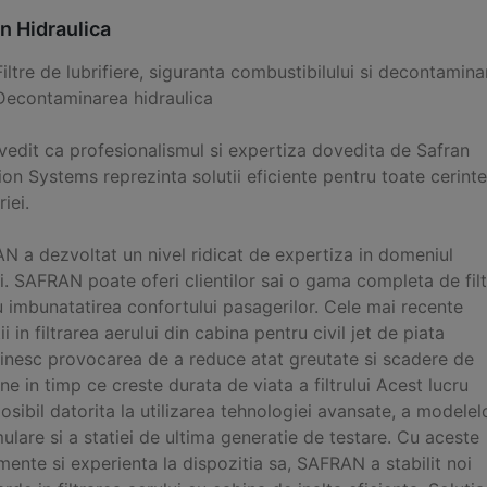
n Hidraulica
Filtre de lubrifiere, siguranta combustibilului si decontamin
Decontaminarea hidraulica
vedit ca profesionalismul si expertiza dovedita de Safran
tion Systems reprezinta solutii eficiente pentru toate cerinte
riei.
N a dezvoltat un nivel ridicat de expertiza in domeniul
i. SAFRAN poate oferi clientilor sai o gama completa de fil
 imbunatatirea confortului pasagerilor. Cele mai recente
ii in filtrarea aerului din cabina pentru civil jet de piata
linesc provocarea de a reduce atat greutate si scadere de
ne in timp ce creste durata de viata a filtrului Acest lucru
osibil datorita la utilizarea tehnologiei avansate, a modelel
ulare si a statiei de ultima generatie de testare. Cu aceste
mente si experienta la dispozitia sa, SAFRAN a stabilit noi