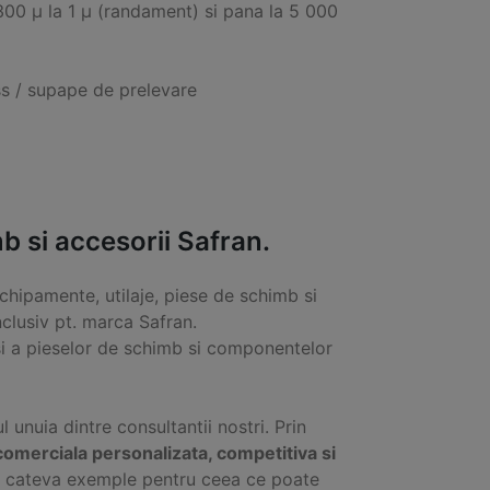
a 300 μ la 1 μ (randament) si pana la 5 000
s / supape de prelevare
 si accesorii Safran.
chipamente, utilaje, piese de schimb si
clusiv pt. marca Safran.
i a pieselor de schimb si componentelor
ul unuia dintre consultantii nostri. Prin
comerciala personalizata, competitiva si
ti cateva exemple pentru ceea ce poate