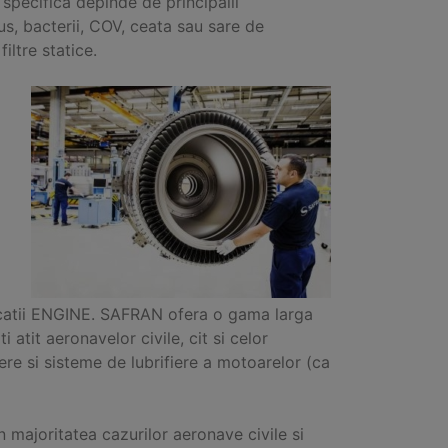
a specifica depinde de principalii
us, bacterii, COV, ceata sau sare de
ltre statice.
licatii ENGINE. SAFRAN ofera o gama larga
i atit aeronavelor civile, cit si celor
ere si sisteme de lubrifiere a motoarelor (ca
majoritatea cazurilor aeronave civile si