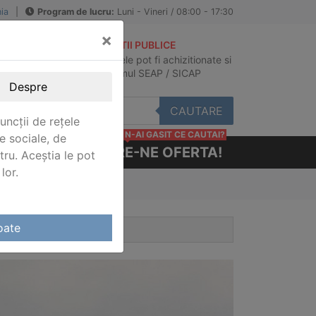
ia
|
Program de lucru:
Luni - Vineri / 08:00 - 17:30
×
ACHIZITII PUBLICE
Produsele pot fi achizitionate si
au
in sistemul SEAP / SICAP
Despre
CAUTARE
uncții de rețele
N-AI GASIT CE CAUTAI?
e sociale, de
CERE-NE OFERTA!
stru. Aceștia le pot
lor.
oate