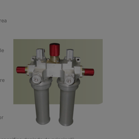
area
le
tre
or