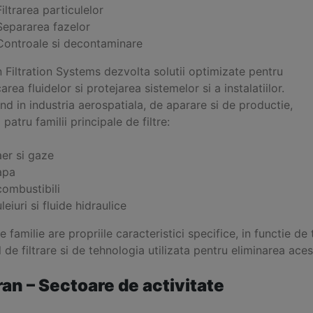
Filtrarea particulelor
Separarea fazelor
Controale si decontaminare
 Filtration Systems dezvolta solutii optimizate pentru
carea fluidelor si protejarea sistemelor si a instalatiilor.
d in industria aerospatiala, de aparare si de productie,
patru familii principale de filtre:
aer si gaze
apa
combustibili
uleiuri si fluide hidraulice
e familie are propriile caracteristici specifice, in functie de 
l de filtrare si de tehnologia utilizata pentru eliminarea ace
ran – Sectoare de activitate