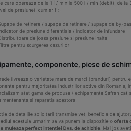
re care opereaza de la 1 l / min la 500 l / min (debit), de l
ivel de presiune), cum ar fi:
Supape de retinere / supape de retinere / supape de by-pas
Indicator de presiune diferentiala / Indicator de infundare
Distribuitoare de joasa presiune si presiune inalta
Filtre pentru scurgerea cazurilor
ipamente, componente, piese de schimb
Trade livreaza o varietate mare de marci (branduri) pentru e
ente pentru majoritatea industriilor active din Romania, in
cializam atat gama de produse / echipamente Safran cat s
u mentenanta si reparatia acestora.
ctie de detaliile solicitarii transmise veti beneficia de ajutor
mediul acestuia urmarim sa va punem la dispozitie o
oferta 
e muleaza perfect intentiei Dvs. de achizitie
. Mai jos ave