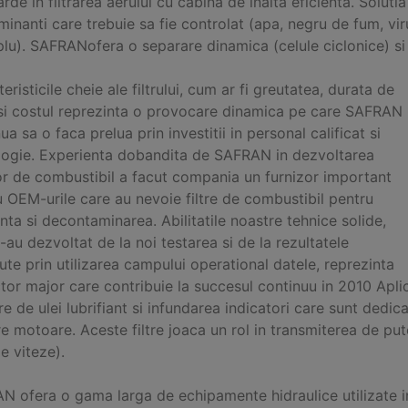
rde in filtrarea aerului cu cabina de inalta eficienta. Soluti
inanti care trebuie sa fie controlat (apa, negru de fum, vir
u). SAFRANofera o separare dinamica (celule ciclonice) si fi
eristicile cheie ale filtrului, cum ar fi greutatea, durata de
 si costul reprezinta o provocare dinamica pe care SAFRAN
ua sa o faca prelua prin investitii in personal calificat si
logie. Experienta dobandita de SAFRAN in dezvoltarea
lor de combustibil a facut compania un furnizor important
 OEM-urile care au nevoie filtre de combustibil pentru
nta si decontaminarea. Abilitatile noastre tehnice solide,
-au dezvoltat de la noi testarea si de la rezultatele
te prin utilizarea campului operational datele, reprezinta
ctor major care contribuie la succesul continuu in 2010 Ap
tre de ulei lubrifiant si infundarea indicatori care sunt dedicat
re motoare. Aceste filtre joaca un rol in transmiterea de put
de viteze).
 ofera o gama larga de echipamente hidraulice utilizate in 