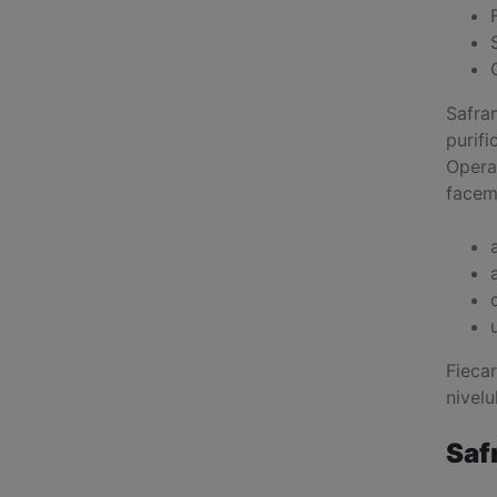
Safran
purifi
Operan
facem 
Fiecar
nivelu
Saf