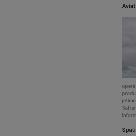
Aviat
operea
produs
jetlin
Safran
inform
Spati