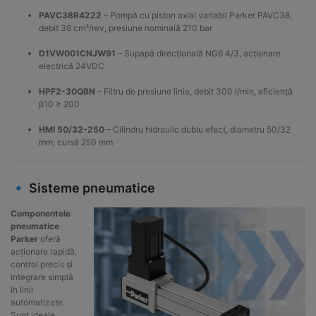
PAVC38R4222
– Pompă cu piston axial variabil Parker PAVC38,
debit 38 cm³/rev, presiune nominală 210 bar
D1VW001CNJW91
– Supapă direcțională NG6 4/3, acționare
electrică 24VDC
HPF2-30QBN
– Filtru de presiune linie, debit 300 l/min, eficiență
β10 ≥ 200
HMI 50/32-250
– Cilindru hidraulic dublu efect, diametru 50/32
mm, cursă 250 mm
🔹 Sisteme pneumatice
Componentele
pneumatice
Parker
oferă
acționare rapidă,
control precis și
integrare simplă
în linii
automatizate.
Sunt ideale