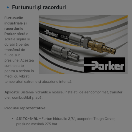
🔹 Furtunuri și racorduri
Furtunurile
industriale și
racordurile
Parker
oferă o
soluție sigură și
durabilă pentru
transferul de
fluide sub
presiune. Acestea
sunt testate
pentru a rezista în
medii cu vibrații,
temperaturi extreme și abraziune intensă.
Aplicații:
Sisteme hidraulice mobile, instalații de aer comprimat, transfer
ulei, combustibil și apă.
Produse reprezentative:
451TC-6-RL
– Furtun hidraulic 3/8″, acoperire Tough Cover,
presiune maximă 275 bar