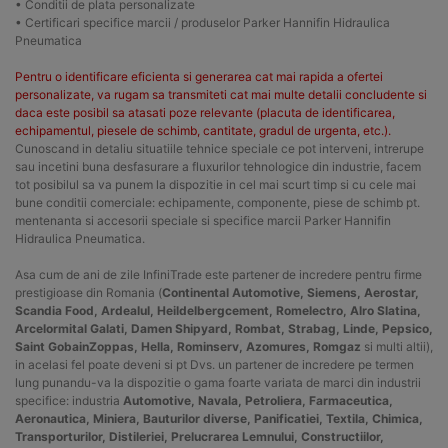
• Conditii de plata personalizate
• Certificari specifice marcii / produselor Parker Hannifin Hidraulica
Pneumatica
Pentru o identificare eficienta si generarea cat mai rapida a ofertei
personalizate, va rugam sa transmiteti cat mai multe detalii concludente si
daca este posibil sa atasati poze relevante (placuta de identificarea,
echipamentul, piesele de schimb, cantitate, gradul de urgenta, etc.).
Cunoscand in detaliu situatiile tehnice speciale ce pot interveni, intrerupe
sau incetini buna desfasurare a fluxurilor tehnologice din industrie, facem
tot posibilul sa va punem la dispozitie in cel mai scurt timp si cu cele mai
bune conditii comerciale: echipamente, componente, piese de schimb pt.
mentenanta si accesorii speciale si specifice marcii Parker Hannifin
Hidraulica Pneumatica.
Asa cum de ani de zile InfiniTrade este partener de incredere pentru firme
prestigioase din Romania (
Continental Automotive, Siemens, Aerostar,
Scandia Food, Ardealul, Heildelbergcement, Romelectro, Alro Slatina,
Arcelormital Galati, Damen Shipyard, Rombat, Strabag, Linde, Pepsico,
Saint GobainZoppas, Hella, Rominserv, Azomures, Romgaz
si multi altii),
in acelasi fel poate deveni si pt Dvs. un partener de incredere pe termen
lung punandu-va la dispozitie o gama foarte variata de marci din industrii
specifice: industria
Automotive, Navala, Petroliera, Farmaceutica,
Aeronautica, Miniera, Bauturilor diverse, Panificatiei, Textila, Chimica,
Transporturilor, Distileriei, Prelucrarea Lemnului, Constructiilor,