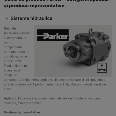
și produse reprezentative
🔹 Sisteme hidraulice
Soluțiile
hidraulice Parker
sunt concepute
pentru
echipamente
care operează în
condiții extreme
și solicitante.
Fiind utilizate pe
scară largă în
utilaje de
construcții, echipamente agricole, sisteme de ridicare și linii industriale,
aceste produse oferă performanță ridicată, fiabilitate și durată lungă de
viață.
Aplicații:
Excavatoare, prese industriale, utilaje forestiere, vehicule
speciale, macarale mobile.
Produse reprezentative: