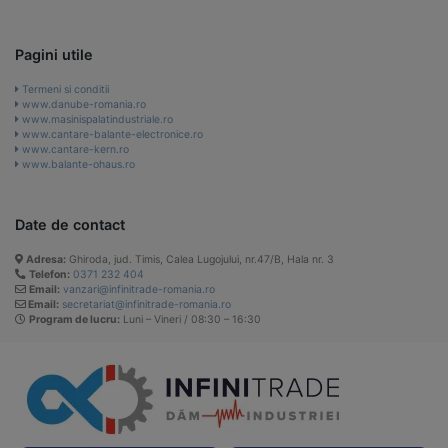
Pagini utile
Termeni si conditii
www.danube-romania.ro
www.masinispalatindustriale.ro
www.cantare-balante-electronice.ro
www.cantare-kern.ro
www.balante-ohaus.ro
Date de contact
Adresa:
Ghiroda, jud. Timis, Calea Lugojului, nr.47/B, Hala nr. 3
Telefon:
0371 232 404
Email:
vanzari@infinitrade-romania.ro
Email:
secretariat@infinitrade-romania.ro
Program de lucru:
Luni – Vineri / 08:30 – 16:30