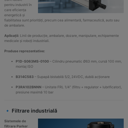
pentru industrii în
care eficiența
energetică și
fiabilitatea sunt priorități, precum cea alimentară, farmaceutică, auto sau
de ambalare.
Aplicații:
Linii de producție, ambalare, dozare, manipulare, echipamente
medicale și roboți industriali.
Produse reprezentative:
P1D-S063MS-0100
– Cilindru pneumatic Ø63 mm, cursă 100 mm,
montaj ISO
B314C583
– Supapă bistabilă 5/2, 24VDC, dublă acționare
P3RA102BNNN
– Unitate FRL 1/4” (filtru + regulator + lubrificator),
presiune maximă 10 bar
🔹 Filtrare industrială
Sistemele de
filtrare Parker