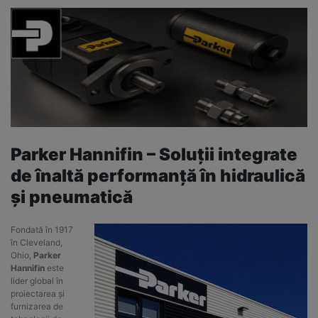
Parker Hannifin – Soluții integrate
de înaltă performanță în hidraulică
și pneumatică
Fondată în 1917
în Cleveland,
Ohio,
Parker
Hannifin
este
lider global în
proiectarea și
furnizarea de