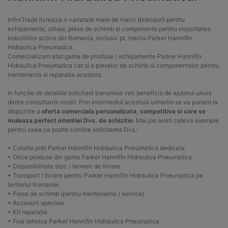
InfiniTrade livreaza o varietate mare de marci (branduri) pentru
echipamente, utilaje, piese de schimb si componente pentru majoritatea
industriilor active din Romania, inclusiv pt. marca Parker Hannifin
Hidraulica Pneumatica.
Comercializam atat gama de produse / echipamente Parker Hannifin
Hidraulica Pneumatica cat si a pieselor de schimb si componentelor pentru
mentenanta si reparatia acestora.
In functie de detaliile solicitarii transmise veti beneficia de ajutorul unuia
dintre consultantii nostri. Prin intermediul acestuia urmarim sa va punem la
dispozitie o
oferta comerciala personalizata, competitiva si care se
muleaza perfect intentiei Dvs. de achizitie
. Mai jos aveti cateva exemple
pentru ceea ce poate contine solicitarea Dvs.:
• Cotatie pret Parker Hannifin Hidraulica Pneumatica dedicata
• Orice produse din gama Parker Hannifin Hidraulica Pneumatica
• Disponibilitate stoc / termen de livrare
• Transport / livrare pentru Parker Hannifin Hidraulica Pneumatica pe
teritoriul Romaniei
• Piese de schimb (pentru mentenanta / service)
• Accesorii speciale
• Kit reparatie
• Fisa tehnica Parker Hannifin Hidraulica Pneumatica