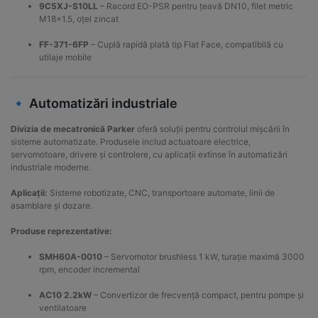
9C5XJ-S10LL
– Racord EO-PSR pentru țeavă DN10, filet metric
M18x1.5, oțel zincat
FF-371-6FP
– Cuplă rapidă plată tip Flat Face, compatibilă cu
utilaje mobile
🔹 Automatizări industriale
Divizia de mecatronică Parker
oferă soluții pentru controlul mișcării în
sisteme automatizate. Produsele includ actuatoare electrice,
servomotoare, drivere și controlere, cu aplicații extinse în automatizări
industriale moderne.
Aplicații:
Sisteme robotizate, CNC, transportoare automate, linii de
asamblare și dozare.
Produse reprezentative:
SMH60A-0010
– Servomotor brushless 1 kW, turație maximă 3000
rpm, encoder incremental
AC10 2.2kW
– Convertizor de frecvență compact, pentru pompe și
ventilatoare