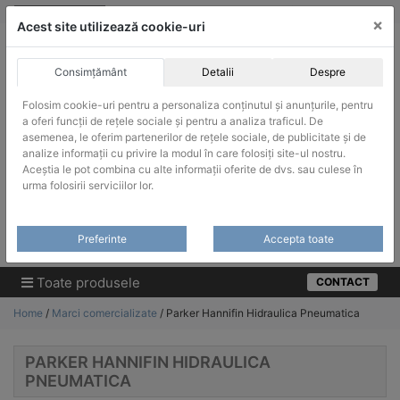
Skip
vanzari@infinitrade-romania.ro
|
Infinitrade Romania
×
to
Acest site utilizează cookie-uri
content
Consimțământ
Detalii
Despre
Folosim cookie-uri pentru a personaliza conținutul și anunțurile, pentru
a oferi funcții de rețele sociale și pentru a analiza traficul. De
asemenea, le oferim partenerilor de rețele sociale, de publicitate și de
ACHIZITII PUBLICE
analize informații cu privire la modul în care folosiți site-ul nostru.
Produsele pot fi achizitionate si in sistemul SEAP / SICAP
Aceștia le pot combina cu alte informații oferite de dvs. sau culese în
urma folosirii serviciilor lor.
Products
search
CAUTARE
Preferinte
Accepta toate
Cere-ne oferta!
Toate produsele
CONTACT
Home
/
Marci comercializate
/ Parker Hannifin Hidraulica Pneumatica
PARKER HANNIFIN HIDRAULICA
PNEUMATICA