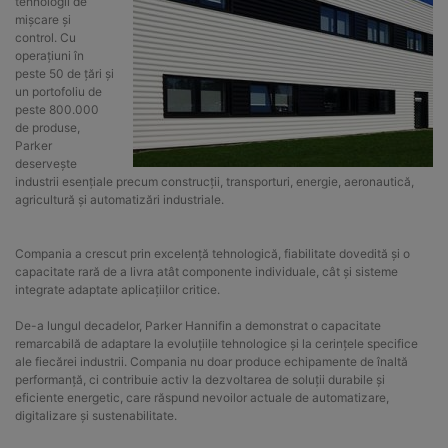
tehnologii de
mișcare și
control. Cu
operațiuni în
peste 50 de țări și
un portofoliu de
peste 800.000
de produse,
Parker
deservește
industrii esențiale precum construcții, transporturi, energie, aeronautică,
agricultură și automatizări industriale.
Compania a crescut prin excelență tehnologică, fiabilitate dovedită și o
capacitate rară de a livra atât componente individuale, cât și sisteme
integrate adaptate aplicațiilor critice.
De-a lungul decadelor, Parker Hannifin a demonstrat o capacitate
remarcabilă de adaptare la evoluțiile tehnologice și la cerințele specifice
ale fiecărei industrii. Compania nu doar produce echipamente de înaltă
performanță, ci contribuie activ la dezvoltarea de soluții durabile și
eficiente energetic, care răspund nevoilor actuale de automatizare,
digitalizare și sustenabilitate.