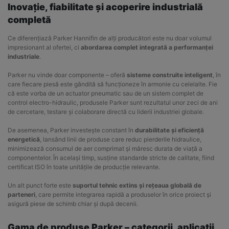
Inovație, fiabilitate și acoperire industrială
completă
Ce diferențiază Parker Hannifin de alți producători este nu doar volumul
impresionant al ofertei, ci
abordarea complet integrată a performanței
industriale
.
Parker nu vinde doar componente – oferă
sisteme construite inteligent
, în
care fiecare piesă este gândită să funcționeze în armonie cu celelalte. Fie
că este vorba de un actuator pneumatic sau de un sistem complet de
control electro-hidraulic, produsele Parker sunt rezultatul unor zeci de ani
de cercetare, testare și colaborare directă cu liderii industriei globale.
De asemenea, Parker investește constant în
durabilitate și eficiență
energetică
, lansând linii de produse care reduc pierderile hidraulice,
minimizează consumul de aer comprimat și măresc durata de viață a
componentelor. În același timp, susține standarde stricte de calitate, fiind
certificat ISO în toate unitățile de producție relevante.
Un alt punct forte este
suportul tehnic extins și rețeaua globală de
parteneri
, care permite integrarea rapidă a produselor în orice proiect și
asigură piese de schimb chiar și după decenii.
Gama de produse Parker – categorii, aplicații