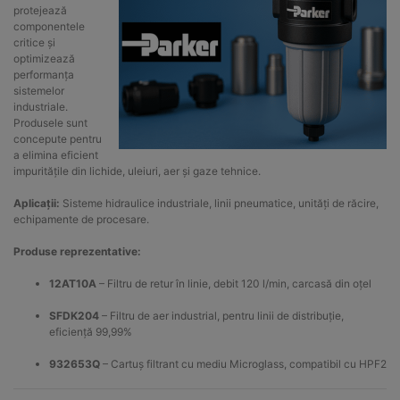
protejează
componentele
critice și
optimizează
performanța
sistemelor
industriale.
Produsele sunt
concepute pentru
a elimina eficient
impuritățile din lichide, uleiuri, aer și gaze tehnice.
Aplicații:
Sisteme hidraulice industriale, linii pneumatice, unități de răcire,
echipamente de procesare.
Produse reprezentative:
12AT10A
– Filtru de retur în linie, debit 120 l/min, carcasă din oțel
SFDK204
– Filtru de aer industrial, pentru linii de distribuție,
eficiență 99,99%
932653Q
– Cartuș filtrant cu mediu Microglass, compatibil cu HPF2