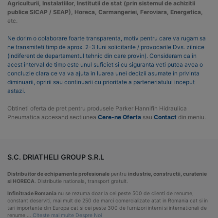
Agriculturii, Instalatiilor, Institutii de stat (prin sistemul de achizitii
publice SICAP / SEAP), Horeca, Carmangeriei, Feroviara, Energetica,
etc.
Ne dorim o colaborare foarte transparenta, motiv pentru care va rugam sa
ne transmiteti timp de aprox. 2-3 luni solicitarile / provocarile Dvs. zilnice
(indiferent de departamentul tehnic din care provin). Consideram ca in
acest interval de timp este unul suficiet si cu siguranta veti putea avea o
concluzie clara ce va va ajuta in luarea unei decizii asumate in privinta
diminuarii, opririi sau continuarii cu prioritate a parteneriatului inceput
astazi.
Obtineti oferta de pret pentru produsele Parker Hannifin Hidraulica
Pneumatica accesand sectiunea
Cere-ne Oferta
sau
Contact
din meniu.
S.C. DRIATHELI GROUP S.R.L
Distribuitor de echipamente profesionale
pentru
industrie, constructii, curatenie
si HORECA
. Distributie nationala, transport gratuit.
Infinitrade Romania
nu se rezuma doar la cei peste 500 de clienti de renume,
constant deserviti, mai mult de 250 de marci comercializate atat in Romania cat si in
tari importante din Europa cat si cei peste 300 de furnizori interni si internationali de
renume …
Citeste mai multe Despre Noi