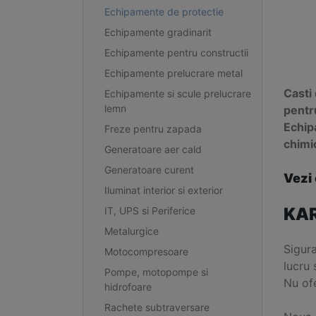
Echipamente de protectie
Echipamente gradinarit
Echipamente pentru constructii
Echipamente prelucrare metal
Casti
Echipamente si scule prelucrare
lemn
pentr
Echip
Freze pentru zapada
chimi
Generatoare aer cald
Generatoare curent
Vezi
Iluminat interior si exterior
KAR
IT, UPS si Periferice
Metalurgice
Sigur
Motocompresoare
lucru 
Pompe, motopompe si
Nu ofe
hidrofoare
Rachete subtraversare