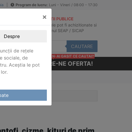
ia
|
Program de lucru:
Luni - Vineri / 08:00 - 17:30
×
ACHIZITII PUBLICE
Produsele pot fi achizitionate si
au
in sistemul SEAP / SICAP
Despre
CAUTARE
uncții de rețele
N-AI GASIT CE CAUTAI?
e sociale, de
CERE-NE OFERTA!
stru. Aceștia le pot
lor.
oate
ntofi, cizme, kituri de prim