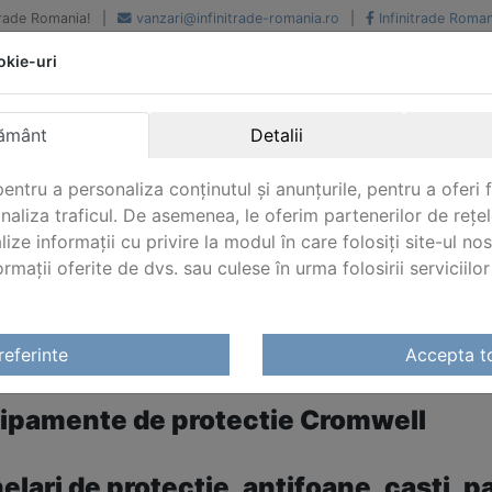
iTrade Romania!
|
vanzari@infinitrade-romania.ro
|
Infinitrade Roman
okie-uri
Peste 500 de furnizori.
Peste 800 de clienti de
renume
Livrari din stoc intern s
National si international
extern
ământ
Detalii
entru a personaliza conținutul și anunțurile, pentru a oferi f
analiza traficul. De asemenea, le oferim partenerilor de rețel
lize informații cu privire la modul în care folosiți site-ul no
mații oferite de dvs. sau culese în urma folosirii serviciilor 
ctie
referinte
Accepta t
IPAMENTE DE PROTECTIE
ipamente de protectie Cromwell
lari de protectie, antifoane, casti, pa