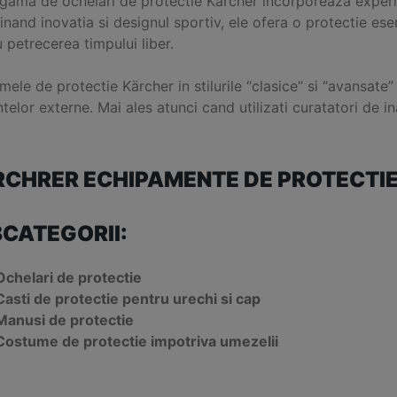
gama de ochelari de protectie Kärcher incorporeaza experi
and inovatia si designul sportiv, ele ofera o protectie esen
 petrecerea timpului liber.
ele de protectie Kärcher in stilurile “clasice” si “avansate”
ntelor externe. Mai ales atunci cand utilizati curatatori de in
CHRER ECHIPAMENTE DE PROTECTI
CATEGORII:
Ochelari de protectie
Casti de protectie pentru urechi si cap
Manusi de protectie
Costume de protectie impotriva umezelii