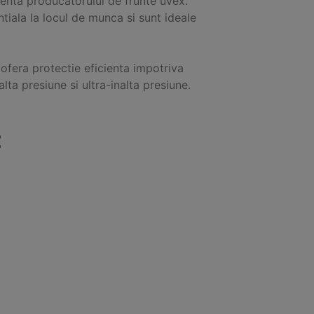
enta producatorului de frunte uvex.
tiala la locul de munca si sunt ideale
 ofera protectie eficienta impotriva
alta presiune si ultra-inalta presiune.
E