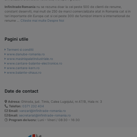
Infinitrade Romania
nu se rezuma doar la cei peste 500 de clienti de renume,
constant deserviti, mai mult de 250 de marci comercializate atat in Romania cat si in
tari importante din Europa cat si cei peste 300 de furnizori interni si internationali de
renume …
Citeste mai multe Despre Noi
Pagini utile
Termeni si conditii
www.danube-romania.ro
www.masinispalatindustriale.ro
www.cantare-balante-electronice.ro
www.cantare-kern.ro
www.balante-ohaus.ro
Date de contact
Adresa:
Ghiroda, jud. Timis, Calea Lugojului, nr.47/B, Hala nr. 3
Telefon:
0371 232 404
Email:
vanzari@infinitrade-romania.ro
Email:
secretariat@infinitrade-romania.ro
Program de lucru:
Luni – Vineri / 08:30 – 16:30