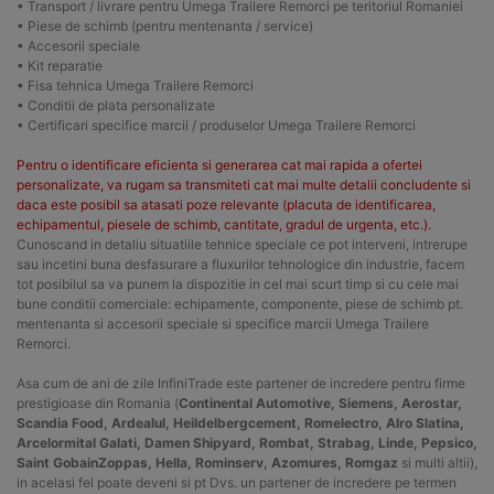
• Transport / livrare pentru Umega Trailere Remorci pe teritoriul Romaniei
• Piese de schimb (pentru mentenanta / service)
• Accesorii speciale
• Kit reparatie
• Fisa tehnica Umega Trailere Remorci
• Conditii de plata personalizate
• Certificari specifice marcii / produselor Umega Trailere Remorci
Pentru o identificare eficienta si generarea cat mai rapida a ofertei
personalizate, va rugam sa transmiteti cat mai multe detalii concludente si
daca este posibil sa atasati poze relevante (placuta de identificarea,
echipamentul, piesele de schimb, cantitate, gradul de urgenta, etc.).
Cunoscand in detaliu situatiile tehnice speciale ce pot interveni, intrerupe
sau incetini buna desfasurare a fluxurilor tehnologice din industrie, facem
tot posibilul sa va punem la dispozitie in cel mai scurt timp si cu cele mai
bune conditii comerciale: echipamente, componente, piese de schimb pt.
mentenanta si accesorii speciale si specifice marcii Umega Trailere
Remorci.
Asa cum de ani de zile InfiniTrade este partener de incredere pentru firme
prestigioase din Romania (
Continental Automotive, Siemens, Aerostar,
Scandia Food, Ardealul, Heildelbergcement, Romelectro, Alro Slatina,
Arcelormital Galati, Damen Shipyard, Rombat, Strabag, Linde, Pepsico,
Saint GobainZoppas, Hella, Rominserv, Azomures, Romgaz
si multi altii),
in acelasi fel poate deveni si pt Dvs. un partener de incredere pe termen