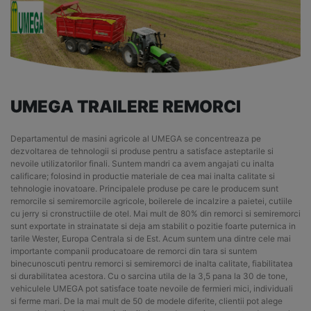
UMEGA TRAILERE REMORCI
Departamentul de masini agricole al UMEGA se concentreaza pe
dezvoltarea de tehnologii si produse pentru a satisface asteptarile si
nevoile utilizatorilor finali. Suntem mandri ca avem angajati cu inalta
calificare; folosind in productie materiale de cea mai inalta calitate si
tehnologie inovatoare. Principalele produse pe care le producem sunt
remorcile si semiremorcile agricole, boilerele de incalzire a paietei, cutiile
cu jerry si cronstructiile de otel. Mai mult de 80% din remorci si semiremorci
sunt exportate in strainatate si deja am stabilit o pozitie foarte puternica in
tarile Wester, Europa Centrala si de Est. Acum suntem una dintre cele mai
importante companii producatoare de remorci din tara si suntem
binecunoscuti pentru remorci si semiremorci de inalta calitate, fiabilitatea
si durabilitatea acestora. Cu o sarcina utila de la 3,5 pana la 30 de tone,
vehiculele UMEGA pot satisface toate nevoile de fermieri mici, individuali
si ferme mari. De la mai mult de 50 de modele diferite, clientii pot alege