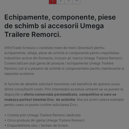
1
2
3
→
Echipamente, componente, piese
de schimb si accesorii Umega
Trailere Remorci.
InfiniTrade livreaza o varietate mare de marci (branduri) pentru
echipamente, utilaje, piese de schimb si componente pentru majoritatea
industriilor active din Romania, inclusiv pt. marca Umega Trailere Remorci.
Comercializam atat gama de produse / echipamente Umega Trailere
Remorci cat si a pieselor de schimb si componentelor pentru mentenanta si
reparatia acestora.
In functie de detaliile solicitarii transmise veti beneficia de ajutorul unuia
dintre consultantii nostri. Prin intermediul acestuia urmarim sa va punem la
dispozitie o
oferta comerciala personalizata, competitiva si care se
muleaza perfect intentiei Dvs. de achizitie
. Mai jos aveti cateva exemple
pentru ceea ce poate contine solicitarea Dvs.:
• Cotatie pret Umega Trailere Remorci dedicata
• Orice produse din gama Umega Trailere Remorci
• Disponibilitate stoc / termen de livrare