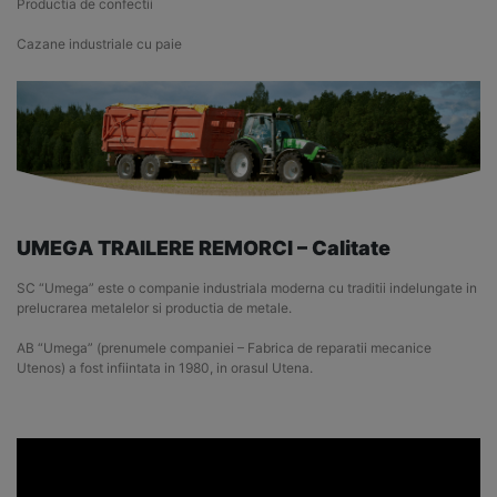
Productia de confectii
Cazane industriale cu paie
UMEGA TRAILERE REMORCI – Calitate
SC “Umega” este o companie industriala moderna cu traditii indelungate in
prelucrarea metalelor si productia de metale.
AB “Umega” (prenumele companiei – Fabrica de reparatii mecanice
Utenos) a fost infiintata in 1980, in orasul Utena.