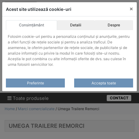
Skip
vanzari@infinitrade-romania.ro
|
Infinitrade Romania
×
to
Acest site utilizează cookie-uri
content
Consimțământ
Detalii
Despre
Folosim cookie-uri pentru a personaliza conținutul și anunțurile, pentru
a oferi funcții de rețele sociale și pentru a analiza traficul. De
asemenea, le oferim partenerilor de rețele sociale, de publicitate și de
ACHIZITII PUBLICE
analize informații cu privire la modul în care folosiți site-ul nostru.
Produsele pot fi achizitionate si in sistemul SEAP / SICAP
Aceștia le pot combina cu alte informații oferite de dvs. sau culese în
urma folosirii serviciilor lor.
Products
search
CAUTARE
Preferinte
Accepta toate
Cere-ne oferta!
Toate produsele
CONTACT
Home
/
Marci comercializate
/ Umega Trailere Remorci
UMEGA TRAILERE REMORCI