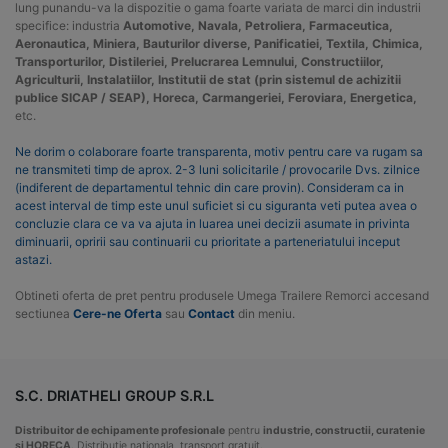
lung punandu-va la dispozitie o gama foarte variata de marci din industrii
specifice: industria
Automotive, Navala, Petroliera, Farmaceutica,
Aeronautica, Miniera, Bauturilor diverse, Panificatiei, Textila, Chimica,
Transporturilor, Distileriei, Prelucrarea Lemnului, Constructiilor,
Agriculturii, Instalatiilor, Institutii de stat (prin sistemul de achizitii
publice SICAP / SEAP), Horeca, Carmangeriei, Feroviara, Energetica,
etc.
Ne dorim o colaborare foarte transparenta, motiv pentru care va rugam sa
ne transmiteti timp de aprox. 2-3 luni solicitarile / provocarile Dvs. zilnice
(indiferent de departamentul tehnic din care provin). Consideram ca in
acest interval de timp este unul suficiet si cu siguranta veti putea avea o
concluzie clara ce va va ajuta in luarea unei decizii asumate in privinta
diminuarii, opririi sau continuarii cu prioritate a parteneriatului inceput
astazi.
Obtineti oferta de pret pentru produsele Umega Trailere Remorci accesand
sectiunea
Cere-ne Oferta
sau
Contact
din meniu.
S.C. DRIATHELI GROUP S.R.L
Distribuitor de echipamente profesionale
pentru
industrie, constructii, curatenie
si HORECA
. Distributie nationala, transport gratuit.