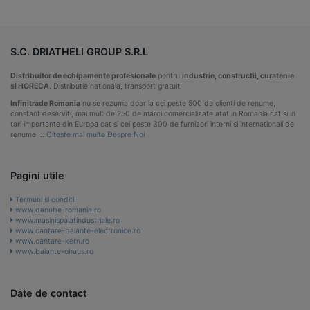
S.C. DRIATHELI GROUP S.R.L
Distribuitor de echipamente profesionale
pentru
industrie, constructii, curatenie
si HORECA
. Distributie nationala, transport gratuit.
Infinitrade Romania
nu se rezuma doar la cei peste 500 de clienti de renume,
constant deserviti, mai mult de 250 de marci comercializate atat in Romania cat si in
tari importante din Europa cat si cei peste 300 de furnizori interni si internationali de
renume …
Citeste mai multe Despre Noi
Pagini utile
Termeni si conditii
www.danube-romania.ro
www.masinispalatindustriale.ro
www.cantare-balante-electronice.ro
www.cantare-kern.ro
www.balante-ohaus.ro
Date de contact