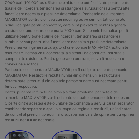
7.000 bari (101.000 psi). Sistemele hidraulice pot fi utilizate pentru toate
tipurile de incercari, tensionarea si strangerea suruburilor sau pentru alte
functii care necesita o presiune determinata. Pachetele de alimentare
MAXIMATOR pentru ulei, apa sau medii agresive sunt unitati complete
hidraulice gata pentru conectare, care sunt prevazute pentru a genera
presiuni de functionare de pana la 7000 bari. Sistemele hidraulice pot fi
utilizate pentru toate tipurile de incercari, tensionarea si strangerea
suruburilor sau pentru alte functii care necesita o presiune determinata.
Presiunea va fi generata cu ajutorul unei pompe MAXIMATOR actionate
pneumatic. Pompa va fi conectata la sistemul de conducte industriale
comprimate existente. Pentru generarea presiunii, nu va fi necesara o
conexiune electrica.
Pachetele de alimentare MAXIMATOR pot fi echipate cu toate pompele
MAXIMATOR. Restrictiile rezulta numai din dimensiunile structurale
determinate, precum si din debitele pompelor care sunt necesare pentru
functia respectiva.
Pentru punerea in functiune simpla si fara probleme, pachetele de
alimentare MAXIMATOR vor fi echipate cu toate componentele necesare.
O parte dintre acestea este o unitate de comanda a aerului cu un separator
combinat de separare a apei, o supapa de reglare a presiunii, un indicator
de control al presiunii, precum si o supapa manuala de oprire pentru oprirea
presiunii aerului de actionare.