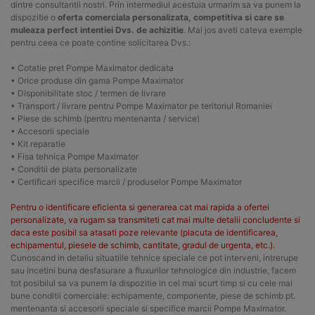
dintre consultantii nostri. Prin intermediul acestuia urmarim sa va punem la
dispozitie o
oferta comerciala personalizata, competitiva si care se
muleaza perfect intentiei Dvs. de achizitie
. Mai jos aveti cateva exemple
pentru ceea ce poate contine solicitarea Dvs.:
• Cotatie pret Pompe Maximator dedicata
• Orice produse din gama Pompe Maximator
• Disponibilitate stoc / termen de livrare
• Transport / livrare pentru Pompe Maximator pe teritoriul Romaniei
• Piese de schimb (pentru mentenanta / service)
• Accesorii speciale
• Kit reparatie
• Fisa tehnica Pompe Maximator
• Conditii de plata personalizate
• Certificari specifice marcii / produselor Pompe Maximator
Pentru o identificare eficienta si generarea cat mai rapida a ofertei
personalizate, va rugam sa transmiteti cat mai multe detalii concludente si
daca este posibil sa atasati poze relevante (placuta de identificarea,
echipamentul, piesele de schimb, cantitate, gradul de urgenta, etc.).
Cunoscand in detaliu situatiile tehnice speciale ce pot interveni, intrerupe
sau incetini buna desfasurare a fluxurilor tehnologice din industrie, facem
tot posibilul sa va punem la dispozitie in cel mai scurt timp si cu cele mai
bune conditii comerciale: echipamente, componente, piese de schimb pt.
mentenanta si accesorii speciale si specifice marcii Pompe Maximator.