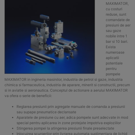
MAXIMATOR,
cu costuri
reduse, sunt
comandate de
presiuni de aer
sau gaze
nobile intre 1
bar si 10 bari.
Exista
numeroase
aplicatii
potentiale
pentru
pompele
MAXIMATOR in ingineria masinilor, industria de petrol si gaze, industria
chimica si farmaceutica, industria de aparare, minerit si constructii, precum
si in aviatie si aeronautica. Conceptul de actionare a aerului MAXIMATOR
va ofera o serie de beneficii:
Reglarea presiunii prin agregate manuale de comanda a presiunii
sau supape pneumatice declansate
Aparatele de presiune cu aer, adica pompele sunt adecvate in mod
special pentru aplicarea in zone protejate impotriva exploziilor
Stingerea pompei la atingerea presiunii finale preselectate
Inlocuirea scurgerilor prin livrarea automata suplimentara de lichid