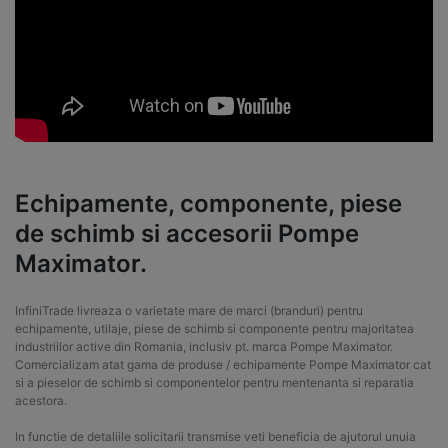
Echipamente, componente, piese
de schimb si accesorii Pompe
Maximator.
InfiniTrade livreaza o varietate mare de marci (branduri) pentru
echipamente, utilaje, piese de schimb si componente pentru majoritatea
industriilor active din Romania, inclusiv pt. marca Pompe Maximator.
Comercializam atat gama de produse / echipamente Pompe Maximator cat
si a pieselor de schimb si componentelor pentru mentenanta si reparatia
acestora.
In functie de detaliile solicitarii transmise veti beneficia de ajutorul unuia