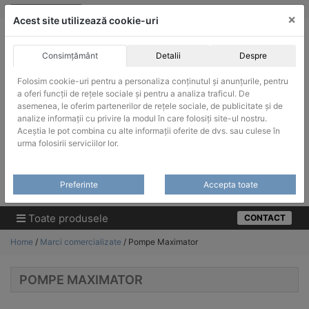
Skip
vanzari@infinitrade-romania.ro
|
Infinitrade Romania
×
to
Acest site utilizează cookie-uri
content
Consimțământ
Detalii
Despre
Folosim cookie-uri pentru a personaliza conținutul și anunțurile, pentru
a oferi funcții de rețele sociale și pentru a analiza traficul. De
asemenea, le oferim partenerilor de rețele sociale, de publicitate și de
ACHIZITII PUBLICE
analize informații cu privire la modul în care folosiți site-ul nostru.
Produsele pot fi achizitionate si in sistemul SEAP / SICAP
Aceștia le pot combina cu alte informații oferite de dvs. sau culese în
urma folosirii serviciilor lor.
Products
search
CAUTARE
Preferinte
Accepta toate
Cere-ne oferta!
Toate produsele
CONTACT
Home
/
Marci comercializate
/ Pompe Maximator
POMPE MAXIMATOR