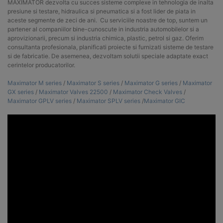
MAXIMATOR dezvolta cu succes sisteme complexe in tehnologia de inalta
presiune si testare, hidraulica si pneumatica si a fost lider de piata in
aceste segmente de zeci de ani. Cu serviciile noastre de top, suntem un
partener al companiilor bine-cunoscute in industria automobilelor si a
aprovizionarii, precum si industria chimica, plastic, petrol si gaz. Oferim
consultanta profesionala, planificati proiecte si furnizati sisteme de testare
si de fabricatie. De asemenea, dezvoltam solutii speciale adaptate exact
cerintelor producatorilor.
Maximator M series
/
Maximator S series
/
Maximator G series
/
Maximator
GX series
/
Maximator Valves 22500
/
Maximator Check Valves
/
Maximator GPLV series
/
Maximator SPLV series
/
Maximator GIC