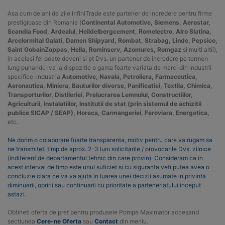
Asa cum de ani de zile InfiniTrade este partener de incredere pentru firme
prestigioase din Romania (
Continental Automotive, Siemens, Aerostar,
Scandia Food, Ardealul, Heildelbergcement, Romelectro, Alro Slatina,
Arcelormital Galati, Damen Shipyard, Rombat, Strabag, Linde, Pepsico,
Saint GobainZoppas, Hella, Rominserv, Azomures, Romgaz
si multi altii),
in acelasi fel poate deveni si pt Dvs. un partener de incredere pe termen
lung punandu-va la dispozitie o gama foarte variata de marci din industrii
specifice: industria
Automotive, Navala, Petroliera, Farmaceutica,
Aeronautica, Miniera, Bauturilor diverse, Panificatiei, Textila, Chimica,
Transporturilor, Distileriei, Prelucrarea Lemnului, Constructiilor,
Agriculturii, Instalatiilor, Institutii de stat (prin sistemul de achizitii
publice SICAP / SEAP), Horeca, Carmangeriei, Feroviara, Energetica,
etc.
Ne dorim o colaborare foarte transparenta, motiv pentru care va rugam sa
ne transmiteti timp de aprox. 2-3 luni solicitarile / provocarile Dvs. zilnice
(indiferent de departamentul tehnic din care provin). Consideram ca in
acest interval de timp este unul suficiet si cu siguranta veti putea avea o
concluzie clara ce va va ajuta in luarea unei decizii asumate in privinta
diminuarii, opririi sau continuarii cu prioritate a parteneriatului inceput
astazi.
Obtineti oferta de pret pentru produsele Pompe Maximator accesand
sectiunea
Cere-ne Oferta
sau
Contact
din meniu.