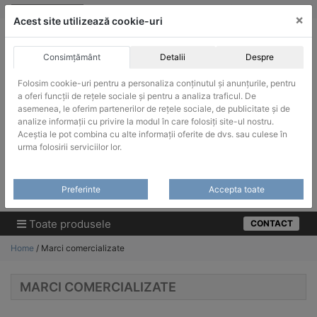
Skip
vanzari@infinitrade-romania.ro
|
Infinitrade Romania
×
to
Acest site utilizează cookie-uri
content
Consimțământ
Detalii
Despre
Folosim cookie-uri pentru a personaliza conținutul și anunțurile, pentru
a oferi funcții de rețele sociale și pentru a analiza traficul. De
asemenea, le oferim partenerilor de rețele sociale, de publicitate și de
ACHIZITII PUBLICE
analize informații cu privire la modul în care folosiți site-ul nostru.
Produsele pot fi achizitionate si in sistemul SEAP / SICAP
Aceștia le pot combina cu alte informații oferite de dvs. sau culese în
urma folosirii serviciilor lor.
Products
search
CAUTARE
Preferinte
Accepta toate
Cere-ne oferta!
Toate produsele
CONTACT
Home
/ Marci comercializate
MARCI COMERCIALIZATE