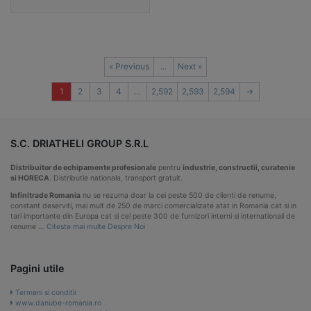
« Previous
...
Next »
1
2
3
4
…
2,592
2,593
2,594
→
S.C. DRIATHELI GROUP S.R.L
Distribuitor de echipamente profesionale
pentru
industrie, constructii, curatenie
si HORECA
. Distributie nationala, transport gratuit.
Infinitrade Romania
nu se rezuma doar la cei peste 500 de clienti de renume,
constant deserviti, mai mult de 250 de marci comercializate atat in Romania cat si in
tari importante din Europa cat si cei peste 300 de furnizori interni si internationali de
renume …
Citeste mai multe Despre Noi
Pagini utile
Termeni si conditii
www.danube-romania.ro