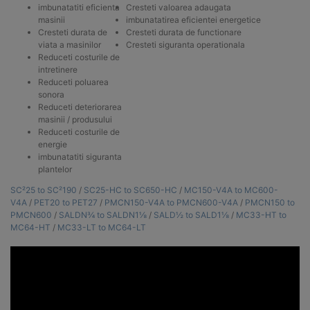
imbunatatiti eficienta
Cresteti valoarea adaugata
masinii
imbunatatirea eficientei energetice
Cresteti durata de
Cresteti durata de functionare
viata a masinilor
Cresteti siguranta operationala
Reduceti costurile de
intretinere
Reduceti poluarea
sonora
Reduceti deteriorarea
masinii / produsului
Reduceti costurile de
energie
imbunatatiti siguranta
plantelor
SC²25 to SC²190
/
SC25-HC to SC650-HC
/
MC150-V4A to MC600-
V4A
/
PET20 to PET27
/
PMCN150-V4A to PMCN600-V4A
/
PMCN150 to
PMCN600
/
SALDN¾ to SALDN1⅛
/
SALD½ to SALD1⅛
/
MC33-HT to
MC64-HT
/
MC33-LT to MC64-LT