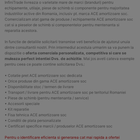
InfiniTrade livreaza o varietate mare de marci (branduri) pentru
echipamente, utilaje, piese de schimb si componente pentru majoritatea
industriilor active din Romania, inclusiv pt. marca ACE amortizoare soc.
Comercializam atat gama de produse / echipamente ACE amortizoare soc
cat si a pieselor de schimb si componentelor pentru mentenanta si
reparatia acestora.
In functie de detaliile solicitarii transmise veti beneficia de ajutorul unuia
dintre consultantii nostri. Prin intermediul acestuia urmarim sa va punem la
dispozitie o
oferta comerciala personalizata, competitiva si care se
muleaza perfect intentiei Dvs. de achizitie
. Mai jos aveti cateva exemple
pentru ceea ce poate contine solicitarea Dvs.:
• Cotatie pret ACE amortizoare soc dedicata
• Orice produse din gama ACE amortizoare soc
• Disponibilitate stoc / termen de livrare
• Transport / livrare pentru ACE amortizoare soc pe teritoriul Romaniei
• Piese de schimb (pentru mentenanta / service)
• Accesorii speciale
• Kit reparatie
• Fisa tehnica ACE amortizoare soc
• Conditii de plata personalizate
• Certificari specifice marcii / produselor ACE amortizoare soc
Pentru o identificare eficienta si generarea cat mai rapida a ofertei