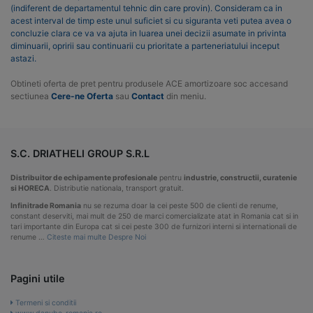
(indiferent de departamentul tehnic din care provin). Consideram ca in
acest interval de timp este unul suficiet si cu siguranta veti putea avea o
concluzie clara ce va va ajuta in luarea unei decizii asumate in privinta
diminuarii, opririi sau continuarii cu prioritate a parteneriatului inceput
astazi.
Obtineti oferta de pret pentru produsele ACE amortizoare soc accesand
sectiunea
Cere-ne Oferta
sau
Contact
din meniu.
S.C. DRIATHELI GROUP S.R.L
Distribuitor de echipamente profesionale
pentru
industrie, constructii, curatenie
si HORECA
. Distributie nationala, transport gratuit.
Infinitrade Romania
nu se rezuma doar la cei peste 500 de clienti de renume,
constant deserviti, mai mult de 250 de marci comercializate atat in Romania cat si in
tari importante din Europa cat si cei peste 300 de furnizori interni si internationali de
renume …
Citeste mai multe Despre Noi
Pagini utile
Termeni si conditii