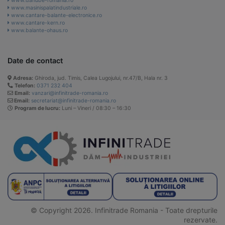
www.danube-romania.ro
www.masinispalatindustriale.ro
www.cantare-balante-electronice.ro
www.cantare-kern.ro
www.balante-ohaus.ro
Date de contact
Adresa:
Ghiroda, jud. Timis, Calea Lugojului, nr.47/B, Hala nr. 3
Telefon:
0371 232 404
Email:
vanzari@infinitrade-romania.ro
Email:
secretariat@infinitrade-romania.ro
Program de lucru:
Luni – Vineri / 08:30 – 16:30
© Copyright 2026. Infinitrade Romania - Toate drepturile
rezervate.