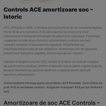
Controls ACE amortizoare soc –
Istoric
ACE, infiintata in 1963, a introdus primul amortizor de soc industrial reglabil.
Peste 50 de ani mai tarziu, ACE este expertul recunoscut la nivel
international in domeniul tehnologiei de amortizare industriala. Portofoliul
companiei include acum controlul automatizarii, controlul miscarii,
controlul vibratiilor si produsele de siguranta. Amortizoare soc
industriale.Amortizoare de șoc hidraulice, amortizoare soc de siguranta,
amortizoare hidraulice reglabile, amortizoare de soc rotative.
Operand in Regatul Unit din 1972, echipa ACE ofera un nivel de neegalat
de suport pentru produse, tehnica si aplicatii care acopera o gama larga de
produse standard sau produse destinate scopurilor pentru aplicatii
specifice, personalizate.
Comercializam intreaga gama de produse ACE Romania. Cere oferta de
pret ACE in sectiunea contact. Asiguram transport ACE pe tot teritoriul
tarii.
Amortizoare de soc ACE Controls –