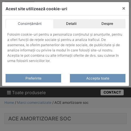
Skip
vanzari@infinitrade-romania.ro
|
Infinitrade Romania
×
to
Acest site utilizează cookie-uri
content
Consimțământ
Detalii
Despre
Folosim cookie-uri pentru a personaliza conținutul și anunțurile, pentru
a oferi funcții de rețele sociale și pentru a analiza traficul. De
asemenea, le oferim partenerilor de rețele sociale, de publicitate și de
ACHIZITII PUBLICE
analize informații cu privire la modul în care folosiți site-ul nostru.
Produsele pot fi achizitionate si in sistemul SEAP / SICAP
Aceștia le pot combina cu alte informații oferite de dvs. sau culese în
urma folosirii serviciilor lor.
Products
search
CAUTARE
Preferinte
Accepta toate
Cere-ne oferta!
Toate produsele
CONTACT
Home
/
Marci comercializate
/ ACE amortizoare soc
ACE AMORTIZOARE SOC