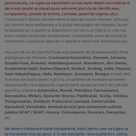
personalizate, va rugam sa transmiteti cat mai multe detalii concludente si
daca este posibil sa atasati poze relevante (placuta de identificarea,
echipamentul, piesele de schimb, cantitate, gradul de urgenta, etc.).
Cunoscand in detaliu situatiile tehnice speciale ce pot interveni, intrerupe
sau incetini buna desfasurare a fluxurilor tehnologice din industrie, facem
tot posibilul sa va punem la dispozitie in cel mai scurt timp si cu cele mai
bune conditii comerciale: echipamente, componente, piese de schimb pt.
mentenanta si accesorii speciale si specifice marcii ACE amortizoare soc.
Asa cum de ani de zile InfiniTrade este partener de incredere pentru firme
prestigioase din Romania (
Continental Automotive, Siemens, Aerostar,
Scandia Food, Ardealul, Heildelbergcement, Romelectro, Alro Slatina,
Arcelormital Galati, Damen Shipyard, Rombat, Strabag, Linde, Pepsico,
Saint GobainZoppas, Hella, Rominserv, Azomures, Romgaz
si multi altii),
in acelasi fel poate deveni si pt Dvs. un partener de incredere pe termen
lung punandu-va la dispozitie o gama foarte variata de marci din industrii
specifice: industria
Automotive, Navala, Petroliera, Farmaceutica,
Aeronautica, Miniera, Bauturilor diverse, Panificatiei, Textila, Chimica,
Transporturilor, Distileriei, Prelucrarea Lemnului, Constructiilor,
Agriculturii, Instalatiilor, Institutii de stat (prin sistemul de achizitii
publice SICAP / SEAP), Horeca, Carmangeriei, Feroviara, Energetica,
etc.
Ne dorim o colaborare foarte transparenta, motiv pentru care va rugam sa
ne transmiteti timp de aprox. 2-3 luni solicitarile / provocarile Dvs. zilnice