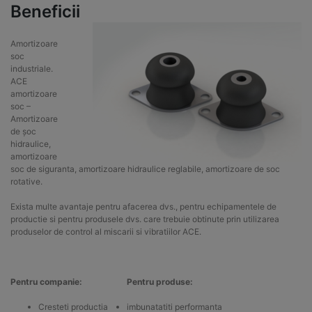
Beneficii
Amortizoare
soc
industriale.
ACE
amortizoare
soc –
Amortizoare
de șoc
hidraulice,
amortizoare
soc de siguranta, amortizoare hidraulice reglabile, amortizoare de soc
rotative.
Exista multe avantaje pentru afacerea dvs., pentru echipamentele de
productie si pentru produsele dvs. care trebuie obtinute prin utilizarea
produselor de control al miscarii si vibratiilor ACE.
Pentru companie:
Pentru produse:
Cresteti productia
imbunatatiti performanta