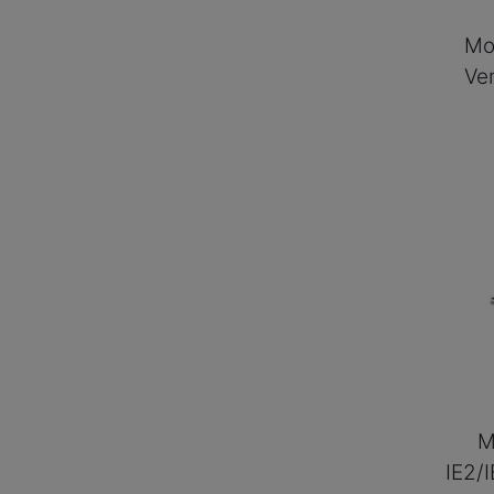
Mot
Ven
M
IE2/