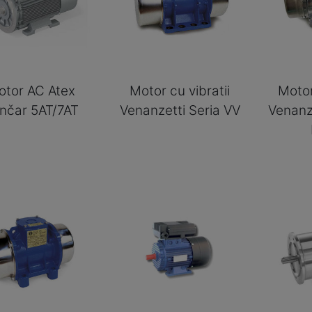
otor AC Atex
Motor cu vibratii
Motor
nčar 5AT/7AT
Venanzetti Seria VV
Venanz