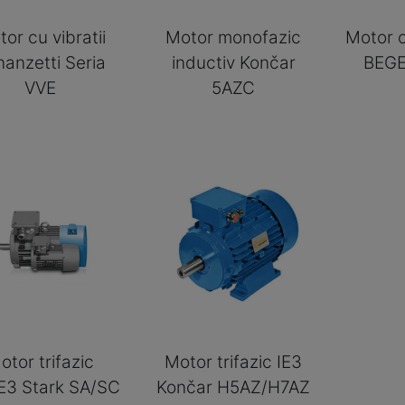
or cu vibratii
Motor monofazic
Motor o
anzetti Seria
inductiv Končar
BEGE
VVE
5AZC
otor trifazic
Motor trifazic IE3
IE3 Stark SA/SC
Končar H5AZ/H7AZ