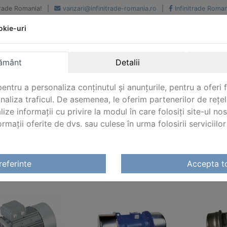
iTrade Romania!
|
vanzari@infinitrade-romania.ro
|
Infinitrade Roman
okie-uri
Peste 500 de furnizori.
Peste 800 de clienti de
renume
Livrari din stoc intern s
National si international
extern
ământ
Detalii
entru a personaliza conținutul și anunțurile, pentru a oferi f
analiza traficul. De asemenea, le oferim partenerilor de rețel
lize informații cu privire la modul în care folosiți site-ul no
mații oferite de dvs. sau culese în urma folosirii serviciilor 
re electrice Bege
referinte
Accepta t
TOARE ELECTRICE BEGE