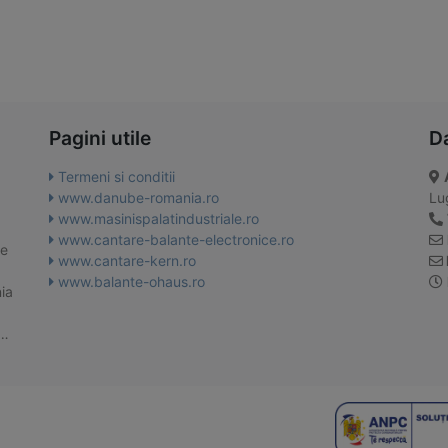
Pagini utile
D
Termeni si conditii
www.danube-romania.ro
Lug
www.masinispalatindustriale.ro
www.cantare-balante-electronice.ro
te
www.cantare-kern.ro
www.balante-ohaus.ro
ia
 …