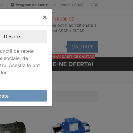
ia
|
Program de lucru:
Luni - Vineri / 08:00 - 17:30
×
ACHIZITII PUBLICE
Produsele pot fi achizitionate si
au
in sistemul SEAP / SICAP
Despre
CAUTARE
uncții de rețele
N-AI GASIT CE CAUTAI?
e sociale, de
CERE-NE OFERTA!
stru. Aceștia le pot
lor.
oate