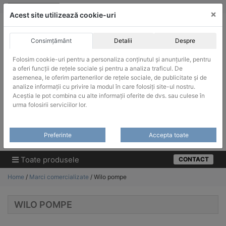
Skip
vanzari@infinitrade-romania.ro
|
Infinitrade Romania
×
to
Acest site utilizează cookie-uri
content
Consimțământ
Detalii
Despre
Folosim cookie-uri pentru a personaliza conținutul și anunțurile, pentru
a oferi funcții de rețele sociale și pentru a analiza traficul. De
asemenea, le oferim partenerilor de rețele sociale, de publicitate și de
ACHIZITII PUBLICE
analize informații cu privire la modul în care folosiți site-ul nostru.
Produsele pot fi achizitionate si in sistemul SEAP / SICAP
Aceștia le pot combina cu alte informații oferite de dvs. sau culese în
urma folosirii serviciilor lor.
Products
search
CAUTARE
Preferinte
Accepta toate
Cere-ne oferta!
Toate produsele
CONTACT
Home
/
Marci comercializate
/ Wilo pompe
WILO POMPE