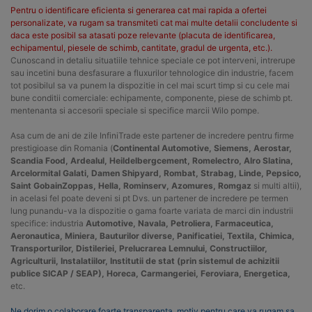
Pentru o identificare eficienta si generarea cat mai rapida a ofertei
personalizate, va rugam sa transmiteti cat mai multe detalii concludente si
daca este posibil sa atasati poze relevante (placuta de identificarea,
echipamentul, piesele de schimb, cantitate, gradul de urgenta, etc.).
Cunoscand in detaliu situatiile tehnice speciale ce pot interveni, intrerupe
sau incetini buna desfasurare a fluxurilor tehnologice din industrie, facem
tot posibilul sa va punem la dispozitie in cel mai scurt timp si cu cele mai
bune conditii comerciale: echipamente, componente, piese de schimb pt.
mentenanta si accesorii speciale si specifice marcii Wilo pompe.
Asa cum de ani de zile InfiniTrade este partener de incredere pentru firme
prestigioase din Romania (
Continental Automotive, Siemens, Aerostar,
Scandia Food, Ardealul, Heildelbergcement, Romelectro, Alro Slatina,
Arcelormital Galati, Damen Shipyard, Rombat, Strabag, Linde, Pepsico,
Saint GobainZoppas, Hella, Rominserv, Azomures, Romgaz
si multi altii),
in acelasi fel poate deveni si pt Dvs. un partener de incredere pe termen
lung punandu-va la dispozitie o gama foarte variata de marci din industrii
specifice: industria
Automotive, Navala, Petroliera, Farmaceutica,
Aeronautica, Miniera, Bauturilor diverse, Panificatiei, Textila, Chimica,
Transporturilor, Distileriei, Prelucrarea Lemnului, Constructiilor,
Agriculturii, Instalatiilor, Institutii de stat (prin sistemul de achizitii
publice SICAP / SEAP), Horeca, Carmangeriei, Feroviara, Energetica,
etc.
Ne dorim o colaborare foarte transparenta, motiv pentru care va rugam sa