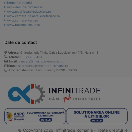
Termeni si conditii
www.danube-romania.ro
www.masinispalatindustriale.ro
www.cantare-balante-electronice.ro
www.cantare-kern.ro
www.balante-ohaus.ro
Date de contact
Adresa:
Ghiroda, jud. Timis, Calea Lugojului, nr.47/B, Hala nr. 3
Telefon:
0371 232 404
Email:
vanzari@infinitrade-romania.ro
Email:
secretariat@infinitrade-romania.ro
Program de lucru:
Luni – Vineri / 08:30 – 16:30
© Copyright 2026. Infinitrade Romania - Toate drepturile