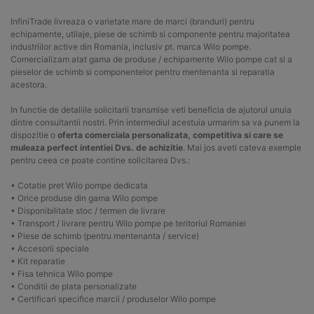
InfiniTrade livreaza o varietate mare de marci (branduri) pentru
echipamente, utilaje, piese de schimb si componente pentru majoritatea
industriilor active din Romania, inclusiv pt. marca Wilo pompe.
Comercializam atat gama de produse / echipamente Wilo pompe cat si a
pieselor de schimb si componentelor pentru mentenanta si reparatia
acestora.
In functie de detaliile solicitarii transmise veti beneficia de ajutorul unuia
dintre consultantii nostri. Prin intermediul acestuia urmarim sa va punem la
dispozitie o
oferta comerciala personalizata, competitiva si care se
muleaza perfect intentiei Dvs. de achizitie
. Mai jos aveti cateva exemple
pentru ceea ce poate contine solicitarea Dvs.:
• Cotatie pret Wilo pompe dedicata
• Orice produse din gama Wilo pompe
• Disponibilitate stoc / termen de livrare
• Transport / livrare pentru Wilo pompe pe teritoriul Romaniei
• Piese de schimb (pentru mentenanta / service)
• Accesorii speciale
• Kit reparatie
• Fisa tehnica Wilo pompe
• Conditii de plata personalizate
• Certificari specifice marcii / produselor Wilo pompe