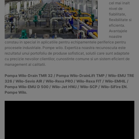
cel mai inalt
nivel de
fiabilitate,
flexibilitate si
eficienta.
Avantajele
noastre
constau in special in aplicatiile pentru echipamentele periferice pentru
procesele industriale. Pompe wilo. Expertiza noastra recunoscuta este
rezultatul unui portofoliu de produse sofisticat, solutii care sunt adaptate
cu precizie nevoilor clientilor, cunostinte comune si un sistem eficient de
management al calitatii.
Pompa Wilo-Drain TMR 32 / Pompa Wilo-DrainLift TMP / Wilo-EMU TRE
326 / Wilo-Sevio AIR / Wilo-Rexa PRO / Wilo-Rexa FIT / Wilo-EMHIL /
Pompa Wilo-EMU D 500 / Wilo-Jet HWJ / Wilo-SCP / Wilo-SiFire EN.
Pompe Wilo.