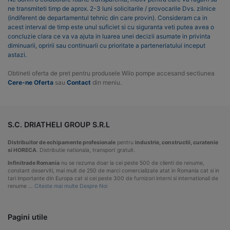
ne transmiteti timp de aprox. 2-3 luni solicitarile / provocarile Dvs. zilnice
(indiferent de departamentul tehnic din care provin). Consideram ca in
acest interval de timp este unul suficiet si cu siguranta veti putea avea o
concluzie clara ce va va ajuta in luarea unei decizii asumate in privinta
diminuarii, opririi sau continuarii cu prioritate a parteneriatului inceput
astazi.
Obtineti oferta de pret pentru produsele Wilo pompe accesand sectiunea
Cere-ne Oferta
sau
Contact
din meniu.
S.C. DRIATHELI GROUP S.R.L
Distribuitor de echipamente profesionale
pentru
industrie, constructii, curatenie
si HORECA
. Distributie nationala, transport gratuit.
Infinitrade Romania
nu se rezuma doar la cei peste 500 de clienti de renume,
constant deserviti, mai mult de 250 de marci comercializate atat in Romania cat si in
tari importante din Europa cat si cei peste 300 de furnizori interni si internationali de
renume …
Citeste mai multe Despre Noi
Pagini utile