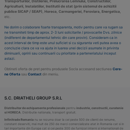
Transporturilor, Distileriei, Prelucrarea Lemnului, Constructiilor,
Agriculturii, Instalatiilor, Institutii de stat (prin sistemul de achizitii
publice SICAP / SEAP), Horeca, Carmangeriei, Feroviara, Energetica,
etc.
Ne dorim o colaborare foarte transparenta, motiv pentru care va rugam sa
ne transmiteti timp de aprox. 2-3 luni solicitarile / provocarile Dvs. zilnice
(indiferent de departamentul tehnic din care provin). Consideram ca in
acest interval de timp este unul suficiet si cu siguranta veti putea avea o
concluzie clara ce va va ajuta in luarea unei decizii asumate in privinta
diminuarii, opririi sau continuarii cu prioritate a parteneriatului inceput
astazi.
Obtineti oferta de pret pentru produsele Socla accesand sectiunea
Cere-
ne Oferta
sau
Contact
din meniu.
S.C. DRIATHELI GROUP S.R.L
Distribuitor de echipamente profesionale
pentru
industrie, constructii, curatenie
si HORECA
. Distributie nationala, transport gratuit.
Infinitrade Romania
nu se rezuma doar la cei peste 500 de clienti de renume,
constant deserviti, mai mult de 250 de marci comercializate atat in Romania cat si in
tari importante din Europa cat si cei peste 300 de furnizori interni si internationali de