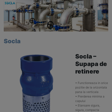
Socla
Socla –
Supapa de
retinere
• Functioneaza in orice
pozitie de la orizontala
pana la verticala
• Pierderea minima a
capului
• Etansare sigura,
sigura, compacta