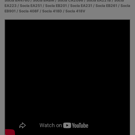
Socla BA4760 / Socla BABM / Socla CA2096 / Socla EA221B / Socla
EA223 / Socla EA251 / Socla EB201 / Socla EA231 / Socla EB261 / Socla
EB901 / Socla 408F / Socla 418D / Socla 418V