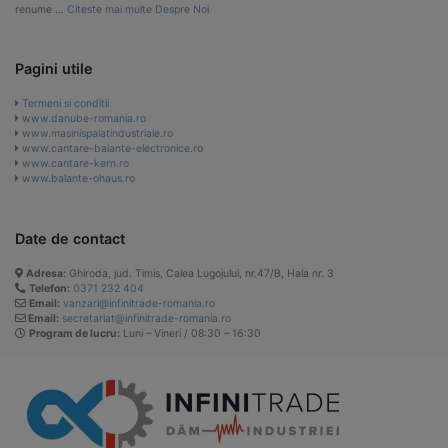
renume …
Citeste mai multe Despre Noi
Pagini utile
Termeni si conditii
www.danube-romania.ro
www.masinispalatindustriale.ro
www.cantare-balante-electronice.ro
www.cantare-kern.ro
www.balante-ohaus.ro
Date de contact
Adresa:
Ghiroda, jud. Timis, Calea Lugojului, nr.47/B, Hala nr. 3
Telefon:
0371 232 404
Email:
vanzari@infinitrade-romania.ro
Email:
secretariat@infinitrade-romania.ro
Program de lucru:
Luni – Vineri / 08:30 – 16:30