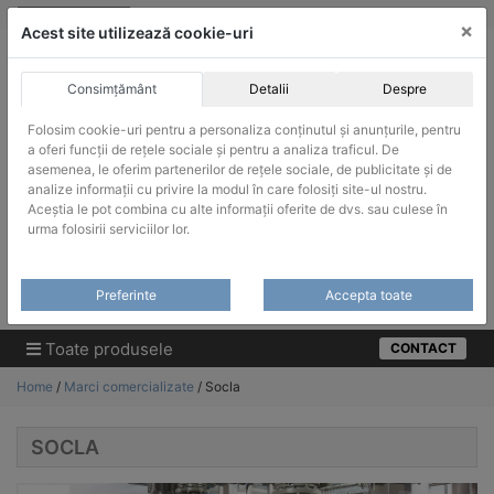
Skip
vanzari@infinitrade-romania.ro
|
Infinitrade Romania
×
to
Acest site utilizează cookie-uri
content
Consimțământ
Detalii
Despre
Folosim cookie-uri pentru a personaliza conținutul și anunțurile, pentru
a oferi funcții de rețele sociale și pentru a analiza traficul. De
asemenea, le oferim partenerilor de rețele sociale, de publicitate și de
ACHIZITII PUBLICE
analize informații cu privire la modul în care folosiți site-ul nostru.
Produsele pot fi achizitionate si in sistemul SEAP / SICAP
Aceștia le pot combina cu alte informații oferite de dvs. sau culese în
urma folosirii serviciilor lor.
Products
search
CAUTARE
Preferinte
Accepta toate
Cere-ne oferta!
Toate produsele
CONTACT
Home
/
Marci comercializate
/ Socla
SOCLA