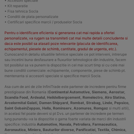
• Accesorii speciale
• Kit reparatie
• Fisa tehnica Socla
• Conditii de plata personalizate
• Certificari specifice marcii / produselor Socla
Pentru o identificare eficienta si generarea cat mai rapida a ofertei
personalizate, va rugam sa transmiteti cat mai multe detalii concludente si
daca este posibil sa atasati poze relevante (placuta de identificarea,
echipamentul, piesele de schimb, cantitate, gradul de urgenta, etc.).
Cunoscand in detaliu situatiile tehnice speciale ce pot interveni, intrerupe
sau incetini buna desfasurare a fluxurilor tehnologice din industrie, facem
tot posibilul sa va punem la dispozitie in cel mai scurt timp si cu cele mai
bune conditii comerciale: echipamente, componente, piese de schimb pt.
mentenanta si accesorii speciale si specifice marcii Socla.
Asa cum de ani de zile InfiniTrade este partener de incredere pentru firme
prestigioase din Romania (
Continental Automotive, Siemens, Aerostar,
Scandia Food, Ardealul, Heildelbergcement, Romelectro, Alro Slatina,
Arcelormital Galati, Damen Shipyard, Rombat, Strabag, Linde, Pepsico,
Saint GobainZoppas, Hella, Rominserv, Azomures, Romgaz
si multi altii),
in acelasi fel poate deveni si pt Dvs. un partener de incredere pe termen
lung punandu-va la dispozitie o gama foarte variata de marci din industrii
specifice: industria
Automotive, Navala, Petroliera, Farmaceutica,
Aeronautica, Miniera, Bauturilor diverse, Panificatiei, Textila, Chimica,