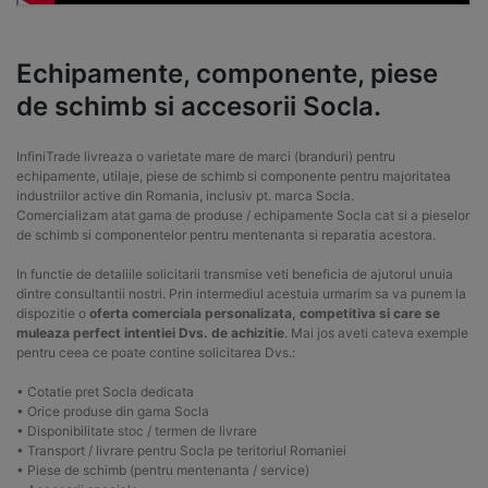
Echipamente, componente, piese
de schimb si accesorii Socla.
InfiniTrade livreaza o varietate mare de marci (branduri) pentru
echipamente, utilaje, piese de schimb si componente pentru majoritatea
industriilor active din Romania, inclusiv pt. marca Socla.
Comercializam atat gama de produse / echipamente Socla cat si a pieselor
de schimb si componentelor pentru mentenanta si reparatia acestora.
In functie de detaliile solicitarii transmise veti beneficia de ajutorul unuia
dintre consultantii nostri. Prin intermediul acestuia urmarim sa va punem la
dispozitie o
oferta comerciala personalizata, competitiva si care se
muleaza perfect intentiei Dvs. de achizitie
. Mai jos aveti cateva exemple
pentru ceea ce poate contine solicitarea Dvs.:
• Cotatie pret Socla dedicata
• Orice produse din gama Socla
• Disponibilitate stoc / termen de livrare
• Transport / livrare pentru Socla pe teritoriul Romaniei
• Piese de schimb (pentru mentenanta / service)