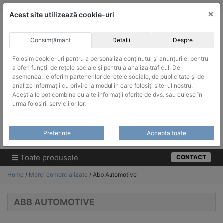
Skip
vanzari@infinitrade-romania.ro
|
Infinitrade Romania
×
to
Acest site utilizează cookie-uri
content
Consimțământ
Detalii
Despre
Folosim cookie-uri pentru a personaliza conținutul și anunțurile, pentru
a oferi funcții de rețele sociale și pentru a analiza traficul. De
asemenea, le oferim partenerilor de rețele sociale, de publicitate și de
ACHIZITII PUBLICE
analize informații cu privire la modul în care folosiți site-ul nostru.
Produsele pot fi achizitionate si in sistemul SEAP / SICAP
Aceștia le pot combina cu alte informații oferite de dvs. sau culese în
urma folosirii serviciilor lor.
Products
search
CAUTARE
Preferinte
Accepta toate
Cere-ne oferta!
Toate produsele
CONTACT
Home
/
Marci comercializate
/ Abb Automotive
ABB AUTOMOTIVE