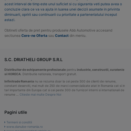
acest interval de timp este unul suficiet si cu siguranta veti putea avea o
concluzie clara ce va va ajuta in luarea unei decizii asumate in privinta
diminuarii, opririi sau continuarii cu prioritate a parteneriatului inceput
astazi.
Obtineti oferta de pret pentru produsele Abb Automotive accesand
sectiunea
Cere-ne Oferta
sau
Contact
din meniu.
S.C. DRIATHELI GROUP S.R.L
Distribuitor de echipamente profesionale
pentru
industrie, constructii, curatenie
si HORECA
. Distributie nationala, transport gratuit.
Infinitrade Romania
nu se rezuma doar la cei peste 500 de clienti de renume,
constant deserviti, mai mult de 250 de marci comercializate atat in Romania cat si in
tari importante din Europa cat si cei peste 300 de furnizori interni si internationali de
renume …
Citeste mai multe Despre Noi
Pagini utile
Termeni si conditii
www.danube-romania.ro