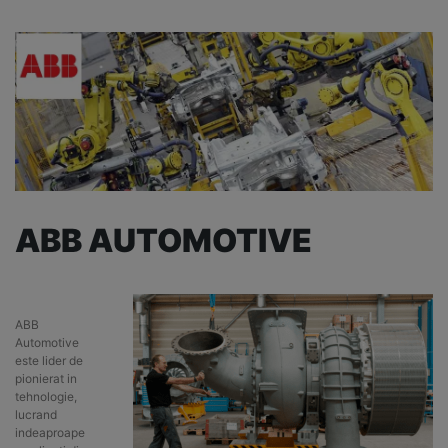
ABB AUTOMOTIVE
ABB
Automotive
este lider de
pionierat in
tehnologie,
lucrand
indeaproape