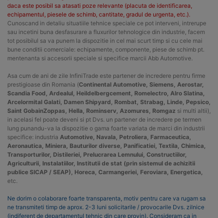
daca este posibil sa atasati poze relevante (placuta de identificarea,
echipamentul, piesele de schimb, cantitate, gradul de urgenta, etc.).
Cunoscand in detaliu situatiile tehnice speciale ce pot interveni, intrerupe
sau incetini buna desfasurare a fluxurilor tehnologice din industrie, facem
tot posibilul sa va punem la dispozitie in cel mai scurt timp si cu cele mai
bune conditii comerciale: echipamente, componente, piese de schimb pt.
mentenanta si accesorii speciale si specifice marcii Abb Automotive.
Asa cum de ani de zile InfiniTrade este partener de incredere pentru firme
prestigioase din Romania (
Continental Automotive, Siemens, Aerostar,
Scandia Food, Ardealul, Heildelbergcement, Romelectro, Alro Slatina,
Arcelormital Galati, Damen Shipyard, Rombat, Strabag, Linde, Pepsico,
Saint GobainZoppas, Hella, Rominserv, Azomures, Romgaz
si multi altii),
in acelasi fel poate deveni si pt Dvs. un partener de incredere pe termen
lung punandu-va la dispozitie o gama foarte variata de marci din industrii
specifice: industria
Automotive, Navala, Petroliera, Farmaceutica,
Aeronautica, Miniera, Bauturilor diverse, Panificatiei, Textila, Chimica,
Transporturilor, Distileriei, Prelucrarea Lemnului, Constructiilor,
Agriculturii, Instalatiilor, Institutii de stat (prin sistemul de achizitii
publice SICAP / SEAP), Horeca, Carmangeriei, Feroviara, Energetica,
etc.
Ne dorim o colaborare foarte transparenta, motiv pentru care va rugam sa
ne transmiteti timp de aprox. 2-3 luni solicitarile / provocarile Dvs. zilnice
(indiferent de departamentul tehnic din care provin). Consideram ca in