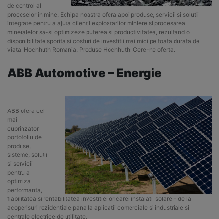
de control al
proceselor in mine. Echipa noastra ofera apoi produse, servicii si solutii
integrate pentru a ajuta clientii exploatarilor miniere si procesarea
mineralelor sa-si optimizeze puterea si productivitatea, rezultand o
disponibilitate sporita si costuri de investitii mai mici pe toata durata de
viata. Hochhuth Romania. Produse Hochhuth. Cere-ne oferta.
ABB Automotive – Energie
ABB ofera cel
mai
cuprinzator
portofoliu de
produse,
sisteme, solutii
si servicii
pentru a
optimiza
performanta,
fiabilitatea si rentabilitatea investitiei oricarei instalatii solare – de la
acoperisuri rezidentiale pana la aplicatii comerciale si industriale si
centrale electrice de utilitate.