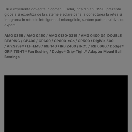
Cu o experienta dovedita in domeniul solar, inca din anii 1990, prezenta
globala si expertiza de la sistemele solare pana la conectarea la retea si
integrarea in retelele inteligente si microgrilele, suntem partenerul dvs. de
experti.
AMG 0355 / AMG 0450 / AMG 0180-0315 / AMG 0400_04_DOUBLE
BEARING / CP400 / CP600 / CP600-eCo / CP500 / DigiVis 500
/
ArcSave® /
LF-EMS /
IRB 140
/
IRB 2400
/
IRC5
/
IRB 6660
/ Dodge®
GRIP TIGHT® Fan Bushing / Dodge® Grip-Tight® Adapter Mount Ball
Bearings