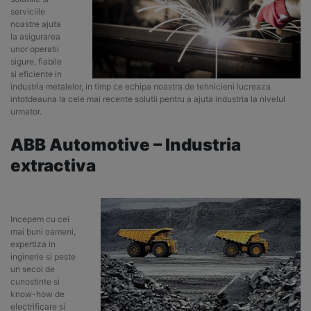
serviciile
noastre ajuta
la asigurarea
unor operatii
sigure, fiabile
si eficiente in
industria metalelor, in timp ce echipa noastra de tehnicieni lucreaza
intotdeauna la cele mai recente solutii pentru a ajuta industria la nivelul
urmator.
ABB Automotive – Industria
extractiva
Incepem cu cei
mai buni oameni,
expertiza in
inginerie si peste
un secol de
cunostinte si
know-how de
electrificare si