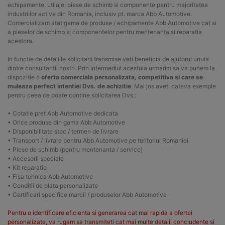
echipamente, utilaje, piese de schimb si componente pentru majoritatea
industriilor active din Romania, inclusiv pt. marca Abb Automotive.
Comercializam atat gama de produse / echipamente Abb Automotive cat si
a pieselor de schimb si componentelor pentru mentenanta si reparatia
acestora.
In functie de detaliile solicitarii transmise veti beneficia de ajutorul unuia
dintre consultantii nostri. Prin intermediul acestuia urmarim sa va punem la
dispozitie o
oferta comerciala personalizata, competitiva si care se
muleaza perfect intentiei Dvs. de achizitie
. Mai jos aveti cateva exemple
pentru ceea ce poate contine solicitarea Dvs.:
• Cotatie pret Abb Automotive dedicata
• Orice produse din gama Abb Automotive
• Disponibilitate stoc / termen de livrare
• Transport / livrare pentru Abb Automotive pe teritoriul Romaniei
• Piese de schimb (pentru mentenanta / service)
• Accesorii speciale
• Kit reparatie
• Fisa tehnica Abb Automotive
• Conditii de plata personalizate
• Certificari specifice marcii / produselor Abb Automotive
Pentru o identificare eficienta si generarea cat mai rapida a ofertei
personalizate, va rugam sa transmiteti cat mai multe detalii concludente si