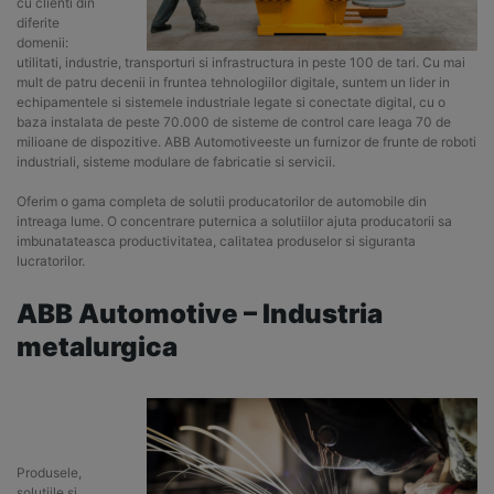
cu clienti din
diferite
domenii:
utilitati, industrie, transporturi si infrastructura in peste 100 de tari. Cu mai
mult de patru decenii in fruntea tehnologiilor digitale, suntem un lider in
echipamentele si sistemele industriale legate si conectate digital, cu o
baza instalata de peste 70.000 de sisteme de control care leaga 70 de
milioane de dispozitive. ABB Automotiveeste un furnizor de frunte de roboti
industriali, sisteme modulare de fabricatie si servicii.
Oferim o gama completa de solutii producatorilor de automobile din
intreaga lume. O concentrare puternica a solutiilor ajuta producatorii sa
imbunatateasca productivitatea, calitatea produselor si siguranta
lucratorilor.
ABB Automotive – Industria
metalurgica
Produsele,
solutiile si