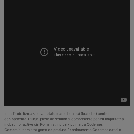
Echipamente, componente, piese
de schimb si accesorii Codemes.
InfiniTrade livreaza o varietate mare de marci (branduri) pentru
echipamente, utilaje, piese de schimb si componente pentru majoritatea
industriilor active din Romania, inclusiv pt. marca Codemes.
Comercializam atat gama de produse / echipamente Codemes cat si a