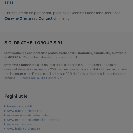
astazi.
Obtineti oferta de pret pentru produsele Codemes accesand sectiunea
Cere-ne Oferta
sau
Contact
din meniu.
S.C. DRIATHELI GROUP S.R.L
Distribuitor de echipamente profesionale
pentru
industrie, constructii, curatenie
si HORECA
. Distributie nationala, transport gratuit.
Infinitrade Romania
nu se rezuma doar la cei peste 500 de clienti de renume,
constant deserviti, mai mult de 250 de marci comercializate atat in Romania cat si in
tari importante din Europa cat si cei peste 300 de furnizori interni si internationali de
renume …
Citeste mai multe Despre Noi
Pagini utile
Termeni si conditii
www.danube-romania.ro
www.masinispalatindustriale.ro
www.cantare-balante-electronice.ro
www.cantare-kern.ro
www.balante-ohaus.ro