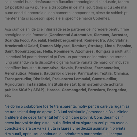
sau incetini buna desfasurare a fluxurilor tehnologice din industrie, facem
tot posibilul sa va punem la dispozitie in cel mai scurt timp si cu cele mai
bune conditii comerciale: echipamente, componente, piese de schimb pt.
mentenanta si accesorii speciale si specifice marcii Codemes.
Asa cum de ani de zile InfiniTrade este partener de incredere pentru firme
prestigioase din Romania (
Continental Automotive, Siemens, Aerostar,
Scandia Food, Ardealul, Heildelbergcement, Romelectro, Alro Slatina,
Arcelormital Galati, Damen Shipyard, Rombat, Strabag, Linde, Pepsico,
Saint GobainZoppas, Hella, Rominserv, Azomures, Romgaz
si multi altii),
in acelasi fel poate deveni si pt Dvs. un partener de incredere pe termen
lung punandu-va la dispozitie o gama foarte variata de marci din industrii
specifice: industria
Automotive, Navala, Petroliera, Farmaceutica,
Aeronautica, Miniera, Bauturilor diverse, Panificatiei, Textila, Chimica,
Transporturilor, Distileriei, Prelucrarea Lemnului, Constructiilor,
Agriculturii, Instalatiilor, Institutii de stat (prin sistemul de achizitii
publice SICAP / SEAP), Horeca, Carmangeriei, Feroviara, Energetica,
etc.
Ne dorim o colaborare foarte transparenta, motiv pentru care va rugam sa
ne transmiteti timp de aprox. 2-3 luni solicitarile / provocarile Dvs. zilnice
(indiferent de departamentul tehnic din care provin). Consideram ca in
acest interval de timp este unul suficiet si cu siguranta veti putea avea o
concluzie clara ce va va ajuta in luarea unei decizii asumate in privinta
diminuarii, opririi sau continuarii cu prioritate a parteneriatului inceput