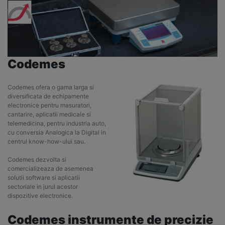
Codemes
Codemes ofera o gama larga si
diversificata de echipamente
electronice pentru masuratori,
cantarire, aplicatii medicale si
telemedicina, pentru industria auto,
cu conversia Analogica la Digital in
centrul know-how-ului sau.
Codemes dezvolta si
comercializeaza de asemenea
solutii software si aplicatii
sectoriale in jurul acestor
dispozitive electronice.
Codemes instrumente de precizie