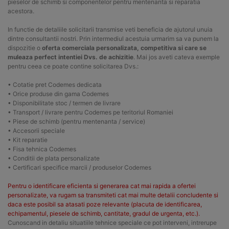
pieselor de schimb si componentelor pentru mentenanta si reparatia
acestora.
In functie de detaliile solicitarii transmise veti beneficia de ajutorul unuia
dintre consultantii nostri. Prin intermediul acestuia urmarim sa va punem la
dispozitie o
oferta comerciala personalizata, competitiva si care se
muleaza perfect intentiei Dvs. de achizitie
. Mai jos aveti cateva exemple
pentru ceea ce poate contine solicitarea Dvs.:
• Cotatie pret Codemes dedicata
• Orice produse din gama Codemes
• Disponibilitate stoc / termen de livrare
• Transport / livrare pentru Codemes pe teritoriul Romaniei
• Piese de schimb (pentru mentenanta / service)
• Accesorii speciale
• Kit reparatie
• Fisa tehnica Codemes
• Conditii de plata personalizate
• Certificari specifice marcii / produselor Codemes
Pentru o identificare eficienta si generarea cat mai rapida a ofertei
personalizate, va rugam sa transmiteti cat mai multe detalii concludente si
daca este posibil sa atasati poze relevante (placuta de identificarea,
echipamentul, piesele de schimb, cantitate, gradul de urgenta, etc.).
Cunoscand in detaliu situatiile tehnice speciale ce pot interveni, intrerupe