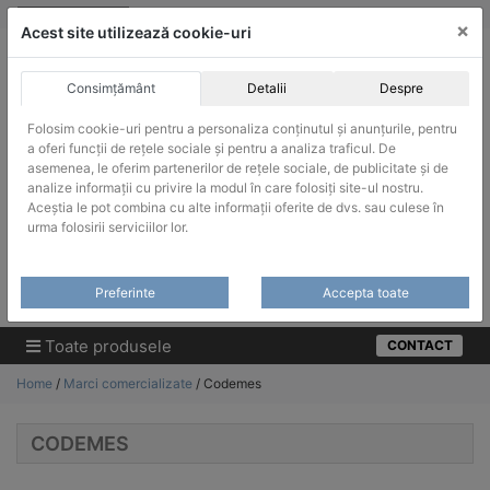
Skip
vanzari@infinitrade-romania.ro
|
Infinitrade Romania
×
to
Acest site utilizează cookie-uri
content
Consimțământ
Detalii
Despre
Folosim cookie-uri pentru a personaliza conținutul și anunțurile, pentru
a oferi funcții de rețele sociale și pentru a analiza traficul. De
asemenea, le oferim partenerilor de rețele sociale, de publicitate și de
ACHIZITII PUBLICE
analize informații cu privire la modul în care folosiți site-ul nostru.
Produsele pot fi achizitionate si in sistemul SEAP / SICAP
Aceștia le pot combina cu alte informații oferite de dvs. sau culese în
urma folosirii serviciilor lor.
Products
search
CAUTARE
Preferinte
Accepta toate
Cere-ne oferta!
Toate produsele
CONTACT
Home
/
Marci comercializate
/ Codemes
CODEMES