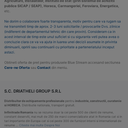
Agriculturii, Instalatiilor, Institutii de stat (prin sistemul de achizitii
publice SICAP / SEAP), Horeca, Carmangeriei, Feroviara, Energetica,
etc.
Ne dorim o colaborare foarte transparenta, motiv pentru care va rugam sa
ne transmiteti timp de aprox. 2-3 luni solicitarile / provocarile Dvs. zilnice
(indiferent de departamentul tehnic din care provin). Consideram ca in
acest interval de timp este unul suficiet si cu siguranta veti putea avea o
concluzie clara ce va va ajuta in luarea unei decizii asumate in privinta
diminuarii, opririi sau continuarii cu prioritate a parteneriatului inceput
astazi.
Obtineti oferta de pret pentru produsele Blue Stream accesand sectiunea
Cere-ne Oferta
sau
Contact
din meniu.
S.C. DRIATHELI GROUP S.R.L
Distribuitor de echipamente profesionale
pentru
industrie, constructii, curatenie
si HORECA
. Distributie nationala, transport gratuit.
Infinitrade Romania
nu se rezuma doar la cei peste 500 de clienti de renume,
constant deserviti, mai mult de 250 de marci comercializate atat in Romania cat si in
tari importante din Europa cat si cei peste 300 de furnizori interni si internationali de
renume …
Citeste mai multe Despre Noi