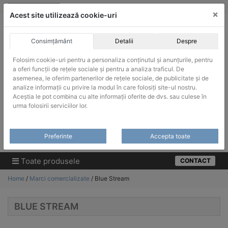
Skip
vanzari@infinitrade-romania.ro
|
Infinitrade Romania
×
to
Acest site utilizează cookie-uri
content
Consimțământ
Detalii
Despre
Folosim cookie-uri pentru a personaliza conținutul și anunțurile, pentru
a oferi funcții de rețele sociale și pentru a analiza traficul. De
asemenea, le oferim partenerilor de rețele sociale, de publicitate și de
ACHIZITII PUBLICE
analize informații cu privire la modul în care folosiți site-ul nostru.
Produsele pot fi achizitionate si in sistemul SEAP / SICAP
Aceștia le pot combina cu alte informații oferite de dvs. sau culese în
urma folosirii serviciilor lor.
Products
search
CAUTARE
Preferinte
Accepta toate
Cere-ne oferta!
Toate produsele
CONTACT
Home
/
Marci comercializate
/ Blue Stream
BLUE STREAM