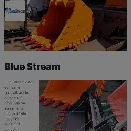
Blue Stream
Blue Stream este
companie
specializata in
comertul si
productia de
atasamente
pentru diferite
utilaje de
constructii,
agricole,