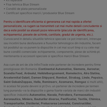
• Kit reparatie
• Fisa tehnica Blue Stream
• Conditii de plata personalizate
• Certificari specifice marcii / produselor Blue Stream
Pentru o identificare eficienta si generarea cat mai rapida a ofertei
personalizate, va rugam sa transmiteti cat mai multe detalii concludente si
daca este posibil sa atasati poze relevante (placuta de identificarea,
echipamentul, piesele de schimb, cantitate, gradul de urgenta, etc.).
Cunoscand in detaliu situatiile tehnice speciale ce pot interveni, intrerupe
sau incetini buna desfasurare a fluxurilor tehnologice din industrie, facem
tot posibilul sa va punem la dispozitie in cel mai scurt timp si cu cele mai
bune conditii comerciale: echipamente, componente, piese de schimb pt.
mentenanta si accesorii speciale si specifice marcii Blue Stream.
Asa cum de ani de zile InfiniTrade este partener de incredere pentru firme
prestigioase din Romania (
Continental Automotive, Siemens, Aerostar,
Scandia Food, Ardealul, Heildelbergcement, Romelectro, Alro Slatina,
Arcelormital Galati, Damen Shipyard, Rombat, Strabag, Linde, Pepsico,
Saint GobainZoppas, Hella, Rominserv, Azomures, Romgaz
si multi altii),
in acelasi fel poate deveni si pt Dvs. un partener de incredere pe termen
lung punandu-va la dispozitie o gama foarte variata de marci din industrii
specifice: industria
Automotive, Navala, Petroliera, Farmaceutica,
Aeronautica, Miniera, Bauturilor diverse, Panificatiei, Textila, Chimica,
Transporturilor, Distileriei, Prelucrarea Lemnului, Constructiilor,