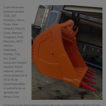
Cupe excavare
buldoexcavator
JCB, CAT,
Komatsu, Volvo,
Terex, New
Holland, Hitachi,
Case, Massey
Ferguson, Ford,
Mecalac, MST,
Venieri,
Hidromek,
Fermec, Fiat,
etc. Cupe
excavare integral
Hardox, foarte
robuste, pentru
excavatoare de la
10 la 55 de
tone;Disponibile
in varianta de uz
general sau
Heavy Duty.
Cupe excavare Blue Steam / Cupe taluzare – Nivelare Blue Steam / Cupe