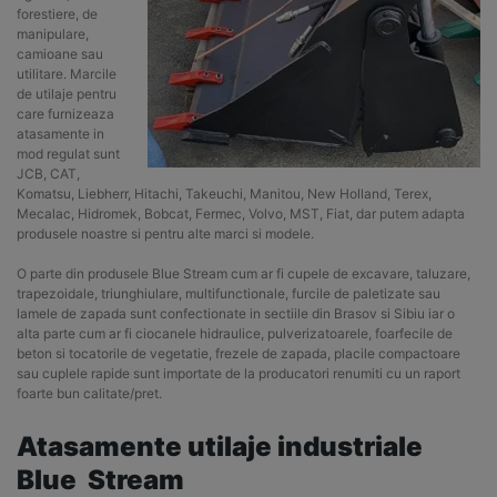
forestiere, de
manipulare,
camioane sau
utilitare. Marcile
de utilaje pentru
care furnizeaza
atasamente in
mod regulat sunt
JCB, CAT,
Komatsu, Liebherr, Hitachi, Takeuchi, Manitou, New Holland, Terex,
Mecalac, Hidromek, Bobcat, Fermec, Volvo, MST, Fiat, dar putem adapta
produsele noastre si pentru alte marci si modele.
O parte din produsele Blue Stream cum ar fi cupele de excavare, taluzare,
trapezoidale, triunghiulare, multifunctionale, furcile de paletizate sau
lamele de zapada sunt confectionate in sectiile din Brasov si Sibiu iar o
alta parte cum ar fi ciocanele hidraulice, pulverizatoarele, foarfecile de
beton si tocatorile de vegetatie, frezele de zapada, placile compactoare
sau cuplele rapide sunt importate de la producatori renumiti cu un raport
foarte bun calitate/pret.
Atasamente utilaje industriale
Blue
Stream