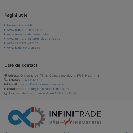
Pagini utile
Termeni si conditii
www.danube-romania.ro
www.masinispalatindustriale.ro
www.cantare-balante-electronice.ro
www.cantare-kern.ro
www.balante-ohaus.ro
Date de contact
Adresa:
Ghiroda, jud. Timis, Calea Lugojului, nr.47/B, Hala nr. 3
Telefon:
0371 232 404
Email:
vanzari@infinitrade-romania.ro
Email:
secretariat@infinitrade-romania.ro
Program de lucru:
Luni – Vineri / 08:30 – 16:30