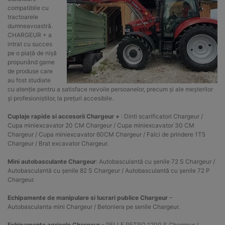
compatibile cu
tractoarele
dumneavoastră.
CHARGEUR + a
intrat cu succes
pe o piață de nișă
propunând game
de produse care
au fost studiate
cu atenție pentru a satisface nevoile persoanelor, precum și ale meșterilor
și profesioniștilor, la prețuri accesibile.
Cuplaje rapide si accesorii Chargeur +
: Dinti scarificatori Chargeur /
Cupa miniexcavator 20 CM Chargeur / Cupa miniexcavator 30 CM
Chargeur / Cupa miniexcavator 60CM Chargeur / Falci de prindere 1T5
Chargeur / Brat excavator Chargeur.
Mini autobasculante Chargeur
: Autobasculantă cu șenile 72 S Chargeur /
Autobasculantă cu șenile 82 S Chargeur / Autobasculantă cu șenile 72 P
Chargeur.
Echipamente de manipulare si lucrari publice Chargeur
–
Autobasculanta mini Chargeur / Betoniera pe senile Chargeur.
Echipamente agricole Chargeur
– PELLE RETRO 1200 S Chargeur /