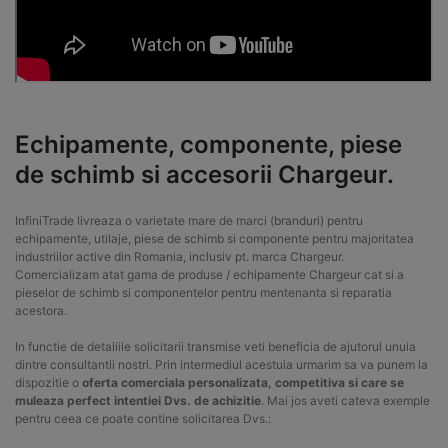
Echipamente, componente, piese
de schimb si accesorii Chargeur.
InfiniTrade livreaza o varietate mare de marci (branduri) pentru
echipamente, utilaje, piese de schimb si componente pentru majoritatea
industriilor active din Romania, inclusiv pt. marca Chargeur.
Comercializam atat gama de produse / echipamente Chargeur cat si a
pieselor de schimb si componentelor pentru mentenanta si reparatia
acestora.
In functie de detaliile solicitarii transmise veti beneficia de ajutorul unuia
dintre consultantii nostri. Prin intermediul acestuia urmarim sa va punem la
dispozitie o
oferta comerciala personalizata, competitiva si care se
muleaza perfect intentiei Dvs. de achizitie
. Mai jos aveti cateva exemple
pentru ceea ce poate contine solicitarea Dvs.: