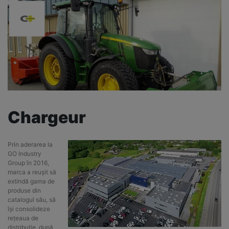
Chargeur
Prin aderarea la
GO Industry
Group în 2016,
marca a reușit să
extindă gama de
produse din
catalogul său, să
își consolideze
rețeaua de
distribuție, după