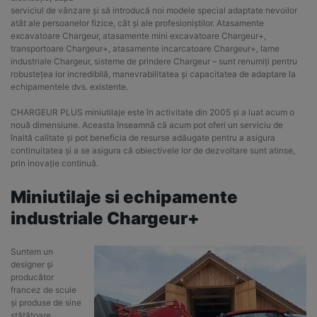
serviciul de vânzare și să introducă noi modele special adaptate nevoilor
atât ale persoanelor fizice, cât și ale profesioniștilor. Atasamente
excavatoare Chargeur, atasamente mini excavatoare Chargeur+,
transportoare Chargeur+, atasamente incarcatoare Chargeur+, lame
industriale Chargeur, sisteme de prindere Chargeur – sunt renumiți pentru
robustețea lor incredibilă, manevrabilitatea și capacitatea de adaptare la
echipamentele dvs. existente.
CHARGEUR PLUS miniutilaje este în activitate din 2005 și a luat acum o
nouă dimensiune. Aceasta înseamnă că acum pot oferi un serviciu de
înaltă calitate și pot beneficia de resurse adăugate pentru a asigura
continuitatea și a se asigura că obiectivele lor de dezvoltare sunt atinse,
prin inovație continuă.
Miniutilaje si echipamente
industriale Chargeur+
Suntem un
designer și
producător
francez de scule
și produse de sine
stătătoare