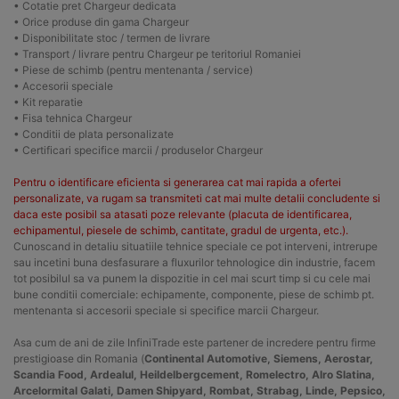
• Cotatie pret Chargeur dedicata
• Orice produse din gama Chargeur
• Disponibilitate stoc / termen de livrare
• Transport / livrare pentru Chargeur pe teritoriul Romaniei
• Piese de schimb (pentru mentenanta / service)
• Accesorii speciale
• Kit reparatie
• Fisa tehnica Chargeur
• Conditii de plata personalizate
• Certificari specifice marcii / produselor Chargeur
Pentru o identificare eficienta si generarea cat mai rapida a ofertei
personalizate, va rugam sa transmiteti cat mai multe detalii concludente si
daca este posibil sa atasati poze relevante (placuta de identificarea,
echipamentul, piesele de schimb, cantitate, gradul de urgenta, etc.).
Cunoscand in detaliu situatiile tehnice speciale ce pot interveni, intrerupe
sau incetini buna desfasurare a fluxurilor tehnologice din industrie, facem
tot posibilul sa va punem la dispozitie in cel mai scurt timp si cu cele mai
bune conditii comerciale: echipamente, componente, piese de schimb pt.
mentenanta si accesorii speciale si specifice marcii Chargeur.
Asa cum de ani de zile InfiniTrade este partener de incredere pentru firme
prestigioase din Romania (
Continental Automotive, Siemens, Aerostar,
Scandia Food, Ardealul, Heildelbergcement, Romelectro, Alro Slatina,
Arcelormital Galati, Damen Shipyard, Rombat, Strabag, Linde, Pepsico,