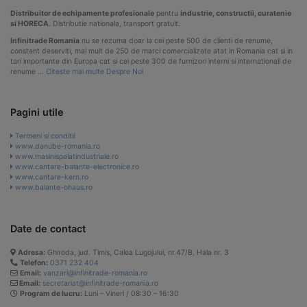
Distribuitor de echipamente profesionale
pentru
industrie, constructii, curatenie
si HORECA
. Distributie nationala, transport gratuit.
Infinitrade Romania
nu se rezuma doar la cei peste 500 de clienti de renume,
constant deserviti, mai mult de 250 de marci comercializate atat in Romania cat si in
tari importante din Europa cat si cei peste 300 de furnizori interni si internationali de
renume …
Citeste mai multe Despre Noi
Pagini utile
Termeni si conditii
www.danube-romania.ro
www.masinispalatindustriale.ro
www.cantare-balante-electronice.ro
www.cantare-kern.ro
www.balante-ohaus.ro
Date de contact
Adresa:
Ghiroda, jud. Timis, Calea Lugojului, nr.47/B, Hala nr. 3
Telefon:
0371 232 404
Email:
vanzari@infinitrade-romania.ro
Email:
secretariat@infinitrade-romania.ro
Program de lucru:
Luni – Vineri / 08:30 – 16:30