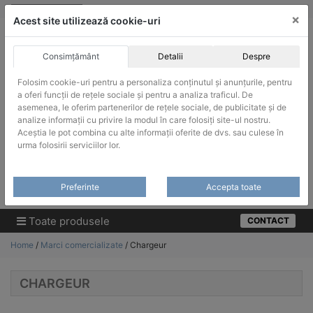
Skip
vanzari@infinitrade-romania.ro
|
Infinitrade Romania
×
to
Acest site utilizează cookie-uri
content
Consimțământ
Detalii
Despre
Folosim cookie-uri pentru a personaliza conținutul și anunțurile, pentru
a oferi funcții de rețele sociale și pentru a analiza traficul. De
asemenea, le oferim partenerilor de rețele sociale, de publicitate și de
ACHIZITII PUBLICE
analize informații cu privire la modul în care folosiți site-ul nostru.
Produsele pot fi achizitionate si in sistemul SEAP / SICAP
Aceștia le pot combina cu alte informații oferite de dvs. sau culese în
urma folosirii serviciilor lor.
Products
search
CAUTARE
Preferinte
Accepta toate
Cere-ne oferta!
Toate produsele
CONTACT
Home
/
Marci comercializate
/ Chargeur
CHARGEUR