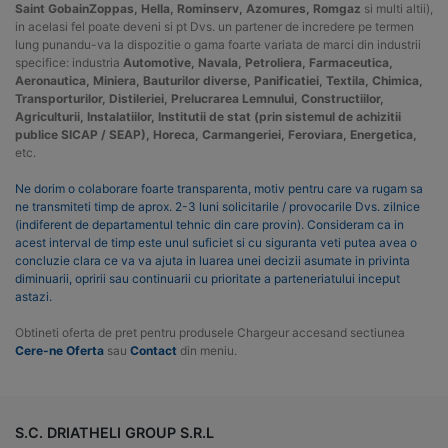
Saint GobainZoppas, Hella, Rominserv, Azomures, Romgaz
si multi altii),
in acelasi fel poate deveni si pt Dvs. un partener de incredere pe termen
lung punandu-va la dispozitie o gama foarte variata de marci din industrii
specifice: industria
Automotive, Navala, Petroliera, Farmaceutica,
Aeronautica, Miniera, Bauturilor diverse, Panificatiei, Textila, Chimica,
Transporturilor, Distileriei, Prelucrarea Lemnului, Constructiilor,
Agriculturii, Instalatiilor, Institutii de stat (prin sistemul de achizitii
publice SICAP / SEAP), Horeca, Carmangeriei, Feroviara, Energetica,
etc.
Ne dorim o colaborare foarte transparenta, motiv pentru care va rugam sa
ne transmiteti timp de aprox. 2-3 luni solicitarile / provocarile Dvs. zilnice
(indiferent de departamentul tehnic din care provin). Consideram ca in
acest interval de timp este unul suficiet si cu siguranta veti putea avea o
concluzie clara ce va va ajuta in luarea unei decizii asumate in privinta
diminuarii, opririi sau continuarii cu prioritate a parteneriatului inceput
astazi.
Obtineti oferta de pret pentru produsele Chargeur accesand sectiunea
Cere-ne Oferta
sau
Contact
din meniu.
S.C. DRIATHELI GROUP S.R.L