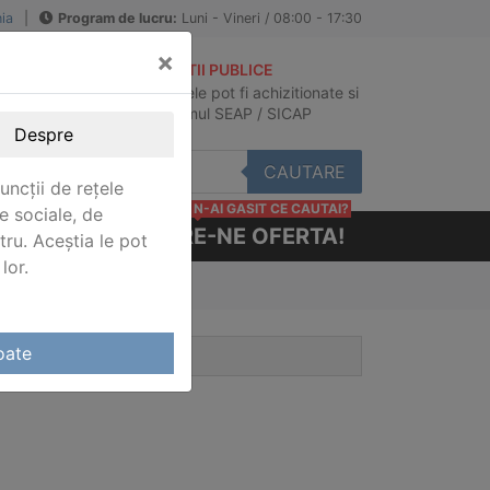
ia
|
Program de lucru:
Luni - Vineri / 08:00 - 17:30
×
ACHIZITII PUBLICE
Produsele pot fi achizitionate si
au
in sistemul SEAP / SICAP
Despre
CAUTARE
uncții de rețele
N-AI GASIT CE CAUTAI?
e sociale, de
CERE-NE OFERTA!
stru. Aceștia le pot
lor.
oate