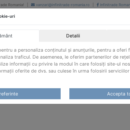
iTrade Romania!
|
vanzari@infinitrade-romania.ro
|
Infinitrade Roman
okie-uri
Peste 500 de furnizori.
Peste 800 de clienti de
renume
Livrari din stoc intern s
National si international
extern
ământ
Detalii
entru a personaliza conținutul și anunțurile, pentru a oferi f
analiza traficul. De asemenea, le oferim partenerilor de rețel
lize informații cu privire la modul în care folosiți site-ul no
mații oferite de dvs. sau culese în urma folosirii serviciilor 
fesionale
referinte
Accepta t
INI DE SPALAT PROFESIONALE