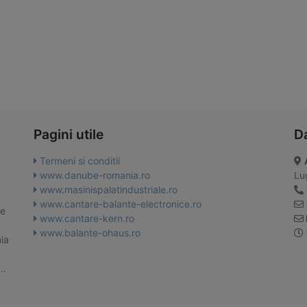
Pagini utile
D
Termeni si conditii
www.danube-romania.ro
Lug
www.masinispalatindustriale.ro
www.cantare-balante-electronice.ro
te
www.cantare-kern.ro
www.balante-ohaus.ro
ia
 …