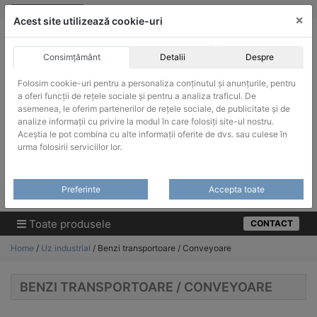
Skip
vanzari@infinitrade-romania.ro
|
Infinitrade Romania
×
to
Acest site utilizează cookie-uri
content
Consimțământ
Detalii
Despre
Folosim cookie-uri pentru a personaliza conținutul și anunțurile, pentru
a oferi funcții de rețele sociale și pentru a analiza traficul. De
asemenea, le oferim partenerilor de rețele sociale, de publicitate și de
ACHIZITII PUBLICE
analize informații cu privire la modul în care folosiți site-ul nostru.
Produsele pot fi achizitionate si in sistemul SEAP / SICAP
Aceștia le pot combina cu alte informații oferite de dvs. sau culese în
urma folosirii serviciilor lor.
Products
search
CAUTARE
Preferinte
Accepta toate
Cere-ne oferta!
Toate produsele
CONTACT
Home
/
Uz industrial
/ Benzi transportoare / Conveyoare
BENZI TRANSPORTOARE / CONVEYOARE