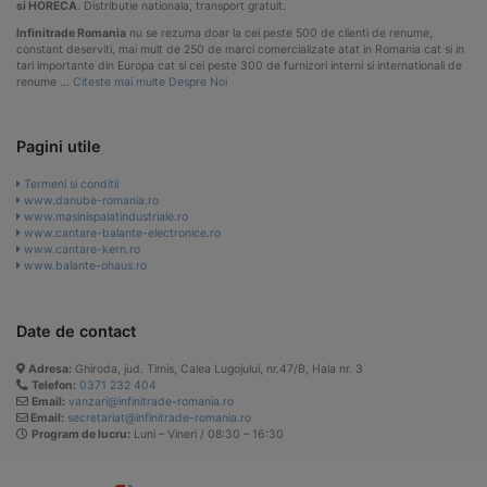
si HORECA
. Distributie nationala, transport gratuit.
Infinitrade Romania
nu se rezuma doar la cei peste 500 de clienti de renume,
constant deserviti, mai mult de 250 de marci comercializate atat in Romania cat si in
tari importante din Europa cat si cei peste 300 de furnizori interni si internationali de
renume …
Citeste mai multe Despre Noi
Pagini utile
Termeni si conditii
www.danube-romania.ro
www.masinispalatindustriale.ro
www.cantare-balante-electronice.ro
www.cantare-kern.ro
www.balante-ohaus.ro
Date de contact
Adresa:
Ghiroda, jud. Timis, Calea Lugojului, nr.47/B, Hala nr. 3
Telefon:
0371 232 404
Email:
vanzari@infinitrade-romania.ro
Email:
secretariat@infinitrade-romania.ro
Program de lucru:
Luni – Vineri / 08:30 – 16:30