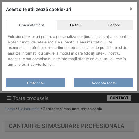
Skip
vanzari@infinitrade-romania.ro
|
Infinitrade Romania
×
to
Acest site utilizează cookie-uri
content
Consimțământ
Detalii
Despre
Folosim cookie-uri pentru a personaliza conținutul și anunțurile, pentru
a oferi funcții de rețele sociale și pentru a analiza traficul. De
asemenea, le oferim partenerilor de rețele sociale, de publicitate și de
ACHIZITII PUBLICE
analize informații cu privire la modul în care folosiți site-ul nostru.
Produsele pot fi achizitionate si in sistemul SEAP / SICAP
Aceștia le pot combina cu alte informații oferite de dvs. sau culese în
urma folosirii serviciilor lor.
Products
search
CAUTARE
Preferinte
Accepta toate
Cere-ne oferta!
Toate produsele
CONTACT
Home
/
Uz industrial
/ Cantarire si masurare profesionala
CANTARIRE SI MASURARE PROFESIONALA