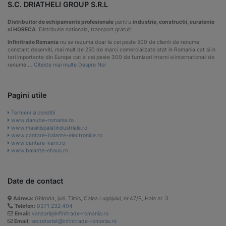
S.C. DRIATHELI GROUP S.R.L
Distribuitor de echipamente profesionale
pentru
industrie, constructii, curatenie
si HORECA
. Distributie nationala, transport gratuit.
Infinitrade Romania
nu se rezuma doar la cei peste 500 de clienti de renume,
constant deserviti, mai mult de 250 de marci comercializate atat in Romania cat si in
tari importante din Europa cat si cei peste 300 de furnizori interni si internationali de
renume …
Citeste mai multe Despre Noi
Pagini utile
Termeni si conditii
www.danube-romania.ro
www.masinispalatindustriale.ro
www.cantare-balante-electronice.ro
www.cantare-kern.ro
www.balante-ohaus.ro
Date de contact
Adresa:
Ghiroda, jud. Timis, Calea Lugojului, nr.47/B, Hala nr. 3
Telefon:
0371 232 404
Email:
vanzari@infinitrade-romania.ro
Email:
secretariat@infinitrade-romania.ro