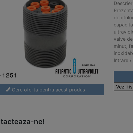
Descrier
Prezenta
debitulu
capacita
ultravio
valve de
minut, f
inoxidab
Intrare /
Vezi fi
Cere oferta pentru acest produs
tacteaza-ne!