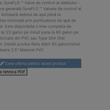
e: SureFLO ™ Valve de control al debitului –
re generală SureFLO ™ Valvele de control al
i limitează debitul de apă până la
tea nominală prin purificatorul de apă de
let. Este disponibila o linie completa de
 la 1/2 galon pe minut pana la 80 galon pe
abricate din PVC sau Type 304 Otel
il. Detalii produs Rata debit 80 galon/minut
 Iesire 2.5″ Material PVC
Cere oferta pentru acest produs
sa tehnica PDF