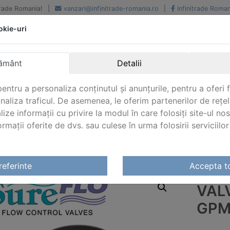
iTrade Romania!
|
vanzari@infinitrade-romania.ro
|
Infinitrade Roman
okie-uri
Peste 500 de furnizori.
Peste 800 de clienti de
renume
Livrari din stoc intern s
National si international
extern
ământ
Detalii
entru a personaliza conținutul și anunțurile, pentru a oferi f
analiza traficul. De asemenea, le oferim partenerilor de rețel
lize informații cu privire la modul în care folosiți site-ul no
mații oferite de dvs. sau culese în urma folosirii serviciilor 
urificatoare uv
/
Accesorii pentru ultraviolete
/
Valve de con
referinte
Accepta t
VAL
GPM