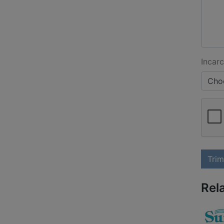
Incarc
Choo
Trim
Rel