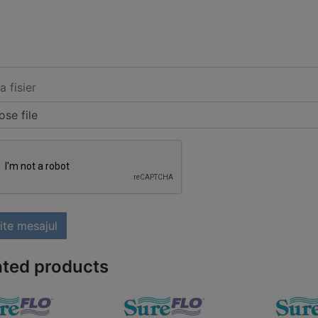
a fisier
se file
ite mesajul
ated products