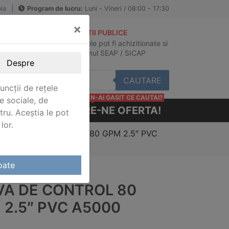
ia
|
Program de lucru:
Luni - Vineri / 08:00 - 17:30
×
ACHIZITII PUBLICE
Produsele pot fi achizitionate si
au
in sistemul SEAP / SICAP
Despre
CAUTARE
uncții de rețele
N-AI GASIT CE CAUTAI?
e sociale, de
CERE-NE OFERTA!
stru. Aceștia le pot
lor.
trol
/ Valva de control 80 GPM 2.5″ PVC
oate
VA DE CONTROL 80
 2.5″ PVC A5000