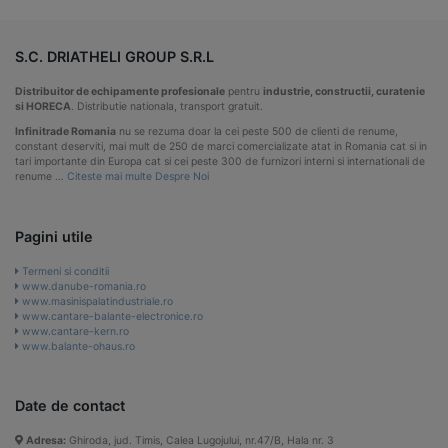
S.C. DRIATHELI GROUP S.R.L
Distribuitor de echipamente profesionale
pentru
industrie, constructii, curatenie
si HORECA
. Distributie nationala, transport gratuit.
Infinitrade Romania
nu se rezuma doar la cei peste 500 de clienti de renume,
constant deserviti, mai mult de 250 de marci comercializate atat in Romania cat si in
tari importante din Europa cat si cei peste 300 de furnizori interni si internationali de
renume …
Citeste mai multe Despre Noi
Pagini utile
Termeni si conditii
www.danube-romania.ro
www.masinispalatindustriale.ro
www.cantare-balante-electronice.ro
www.cantare-kern.ro
www.balante-ohaus.ro
Date de contact
Adresa:
Ghiroda, jud. Timis, Calea Lugojului, nr.47/B, Hala nr. 3