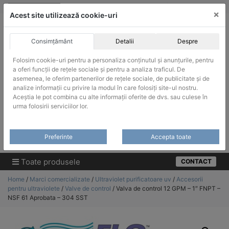
Skip
vanzari@infinitrade-romania.ro
|
Infinitrade Romania
×
to
Acest site utilizează cookie-uri
content
Consimțământ
Detalii
Despre
Folosim cookie-uri pentru a personaliza conținutul și anunțurile, pentru
a oferi funcții de rețele sociale și pentru a analiza traficul. De
asemenea, le oferim partenerilor de rețele sociale, de publicitate și de
ACHIZITII PUBLICE
analize informații cu privire la modul în care folosiți site-ul nostru.
Produsele pot fi achizitionate si in sistemul SEAP / SICAP
Aceștia le pot combina cu alte informații oferite de dvs. sau culese în
urma folosirii serviciilor lor.
Products
search
CAUTARE
Preferinte
Accepta toate
Cere-ne oferta!
Toate produsele
CONTACT
Home
/
Marci comercializate
/
Ultraviolet purificatoare uv
/
Accesorii
pentru ultraviolete
/
Valve de control
/ Valva de control 12 GPM – 1″ FNPT –
NSF 61 Aprobata – 304 SST