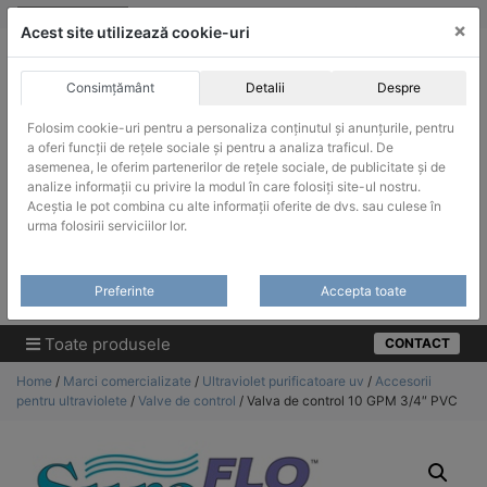
Skip
vanzari@infinitrade-romania.ro
|
Infinitrade Romania
×
to
Acest site utilizează cookie-uri
content
Consimțământ
Detalii
Despre
Folosim cookie-uri pentru a personaliza conținutul și anunțurile, pentru
a oferi funcții de rețele sociale și pentru a analiza traficul. De
asemenea, le oferim partenerilor de rețele sociale, de publicitate și de
ACHIZITII PUBLICE
analize informații cu privire la modul în care folosiți site-ul nostru.
Produsele pot fi achizitionate si in sistemul SEAP / SICAP
Aceștia le pot combina cu alte informații oferite de dvs. sau culese în
urma folosirii serviciilor lor.
Products
search
CAUTARE
Preferinte
Accepta toate
Cere-ne oferta!
Toate produsele
CONTACT
Home
/
Marci comercializate
/
Ultraviolet purificatoare uv
/
Accesorii
pentru ultraviolete
/
Valve de control
/ Valva de control 10 GPM 3/4″ PVC