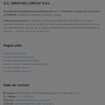
S.C. DRIATHELI GROUP S.R.L
Distribuitor de echipamente profesionale
pentru
industrie, constructii, curatenie
si HORECA
. Distributie nationala, transport gratuit.
Infinitrade Romania
nu se rezuma doar la cei peste 500 de clienti de renume,
constant deserviti, mai mult de 250 de marci comercializate atat in Romania cat si in
tari importante din Europa cat si cei peste 300 de furnizori interni si internationali de
renume …
Citeste mai multe Despre Noi
Pagini utile
Termeni si conditii
www.danube-romania.ro
www.masinispalatindustriale.ro
www.cantare-balante-electronice.ro
www.cantare-kern.ro
www.balante-ohaus.ro
Date de contact
Adresa:
Ghiroda, jud. Timis, Calea Lugojului, nr.47/B, Hala nr. 3
Telefon:
0371 232 404
Email:
vanzari@infinitrade-romania.ro
Email:
secretariat@infinitrade-romania.ro