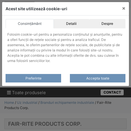
Skip
vanzari@infinitrade-romania.ro
|
Infinitrade Romania
×
to
Acest site utilizează cookie-uri
content
Consimțământ
Detalii
Despre
Folosim cookie-uri pentru a personaliza conținutul și anunțurile, pentru
a oferi funcții de rețele sociale și pentru a analiza traficul. De
asemenea, le oferim partenerilor de rețele sociale, de publicitate și de
ACHIZITII PUBLICE
analize informații cu privire la modul în care folosiți site-ul nostru.
Produsele pot fi achizitionate si in sistemul SEAP / SICAP
Aceștia le pot combina cu alte informații oferite de dvs. sau culese în
urma folosirii serviciilor lor.
Products
search
CAUTARE
Preferinte
Accepta toate
Cere-ne oferta!
Toate produsele
CONTACT
Home
/
Uz industrial
/
Branduri echipamente industriale
/ Fair-Rite
Products Corp.
FAIR-RITE PRODUCTS CORP.