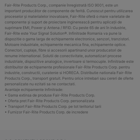
Fair-Rite Products Corp., companie înregistrată ISO 9001, este un
important producător de componente de ferită. Cunoscut pentru utilizarea
proceselor și materialelor inovatoare, Fair-Rite oferă o mare varietate de
componente și suport de proiectare inginerească pentru aplicații de
suprimare EMI, Power și Antena / RFID. Cu peste 65 de ani în industrie,
Fair-Rite este Your Signal Solution®. Infinitrade Romania va pune la
dispozitie o gama larga de echipamente electronice, senzori, tranzistori.
Motoare industriale, echipamente mecanica fina, echipamente optice.
Conectori, cuplaje, fibre si accesorii apartinand unor producatori de
renume international. Solutii de conectivitate, automatizari procese
industriale, dispozitive analogice, invertoare si termocuple. Infinitrade este
distribuitor de echipamente profesionale Fair-Rite Products Corp. pentru
industrie, constructii, curatenie si HORECA. Distributie nationala Fair-Rite
Products Corp., transport gratuit. Pentru orice intrebari sau cereri de oferte
personalizate nu ezitati sa ne contactati.
Avantaje echipamente Infinitrade:
• Gama extinsa de produse Fair-Rite Products Corp.
• Oferta pret Fair-Rite Products Corp. personalizata
• Transport Fair-Rite Products Corp. pe tot teritoriul tarii
• Furnizor Fair-Rite Products Corp. de incredere