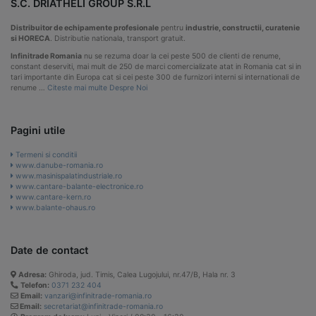
S.C. DRIATHELI GROUP S.R.L
Distribuitor de echipamente profesionale
pentru
industrie, constructii, curatenie
si HORECA
. Distributie nationala, transport gratuit.
Infinitrade Romania
nu se rezuma doar la cei peste 500 de clienti de renume,
constant deserviti, mai mult de 250 de marci comercializate atat in Romania cat si in
tari importante din Europa cat si cei peste 300 de furnizori interni si internationali de
renume …
Citeste mai multe Despre Noi
Pagini utile
Termeni si conditii
www.danube-romania.ro
www.masinispalatindustriale.ro
www.cantare-balante-electronice.ro
www.cantare-kern.ro
www.balante-ohaus.ro
Date de contact
Adresa:
Ghiroda, jud. Timis, Calea Lugojului, nr.47/B, Hala nr. 3
Telefon:
0371 232 404
Email:
vanzari@infinitrade-romania.ro
Email:
secretariat@infinitrade-romania.ro