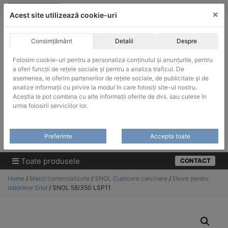
Skip
vanzari@infinitrade-romania.ro
|
Infinitrade Romania
×
to
Acest site utilizează cookie-uri
content
Consimțământ
Detalii
Despre
Folosim cookie-uri pentru a personaliza conținutul și anunțurile, pentru
a oferi funcții de rețele sociale și pentru a analiza traficul. De
asemenea, le oferim partenerilor de rețele sociale, de publicitate și de
ACHIZITII PUBLICE
analize informații cu privire la modul în care folosiți site-ul nostru.
Produsele pot fi achizitionate si in sistemul SEAP / SICAP
Aceștia le pot combina cu alte informații oferite de dvs. sau culese în
urma folosirii serviciilor lor.
Products
search
CAUTARE
Preferinte
Accepta toate
Cere-ne oferta!
Toate produsele
CONTACT
Home
/
Marci comercializate
/
SNOL Cuptoare calcinare
/
Etuve pentru
laborator Snol
/ SNOL 58/350 LSP11