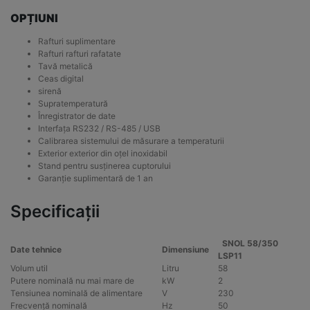
OPȚIUNI
Rafturi suplimentare
Rafturi rafturi rafatate
Tavă metalică
Ceas digital
sirenă
Supratemperatură
Înregistrator de date
Interfața RS232 / RS-485 / USB
Calibrarea sistemului de măsurare a temperaturii
Exterior exterior din oțel inoxidabil
Stand pentru susținerea cuptorului
Garanție suplimentară de 1 an
Specificații
SNOL 58/350
Date tehnice
Dimensiune
LSP11
Volum util
Litru
58
Putere nominală nu mai mare de
kW
2
Tensiunea nominală de alimentare
V
230
Frecvență nominală
Hz
50