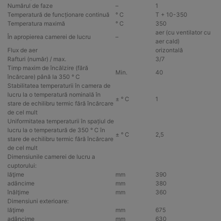
Numărul de faze
–
1
Temperatură de funcționare continuă
° C
T + 10-350
Temperatura maximă
° C
350
aer (cu ventilator cu
În apropierea camerei de lucru
–
aer cald)
Flux de aer
orizontală
Rafturi (număr) / max.
3/7
Timp maxim de încălzire (fără
Min.
40
încărcare) până la 350 ° C
Stabilitatea temperaturii în camera de
lucru la o temperatură nominală în
± ° C
1
stare de echilibru termic fără încărcare
de cel mult
Uniformitatea temperaturii în spațiul de
lucru la o temperatură de 350 ° C în
± ° C
2,5
stare de echilibru termic fără încărcare
de cel mult
Dimensiunile camerei de lucru a
cuptorului:
lăţime
mm
390
adâncime
mm
380
înălţime
mm
360
Dimensiuni exterioare:
lăţime
mm
675
adâncime
mm
630