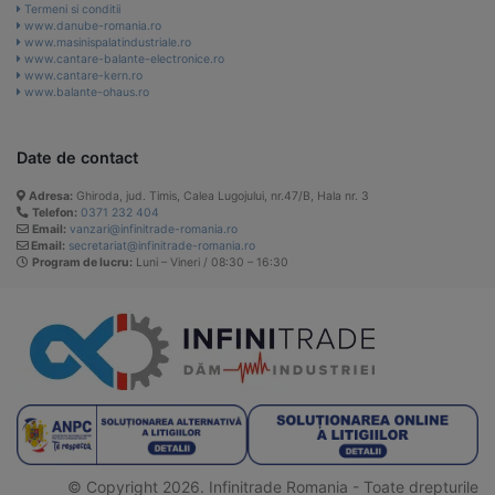
Termeni si conditii
www.danube-romania.ro
www.masinispalatindustriale.ro
www.cantare-balante-electronice.ro
www.cantare-kern.ro
www.balante-ohaus.ro
Date de contact
Adresa:
Ghiroda, jud. Timis, Calea Lugojului, nr.47/B, Hala nr. 3
Telefon:
0371 232 404
Email:
vanzari@infinitrade-romania.ro
Email:
secretariat@infinitrade-romania.ro
Program de lucru:
Luni – Vineri / 08:30 – 16:30
© Copyright 2026. Infinitrade Romania - Toate drepturile