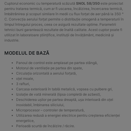
Cuptorul economic cu temperatură scăzută
SNOL 58/350
este proiectat
pentru tratarea termică, cum ar fi uscarea, încălzirea, încercarea termică,
îmbătrânirea și scopuri similare în medii cu flux forțat de aer până la 350 °
C.
Convecția aerului forțat permite o distribuție omogenă a temperaturii în
timpul întregului proces, ceea ce asigură rezultate optime.
Parametrii
tehnici buni garantează rezultate de înaltă calitate.
Acest cuptor poate fi
utilizat în laboratoare științifice, instituții de învățământ, medicină și
industrie.
MODELUL DE BAZĂ
Panoul de control este amplasat pe partea stângă,
Motorul de ventilație pe partea din spate,
Circulația orizontală a aerului forțată,
oțel moale,
3 rafturi,
Carcasa exterioară în tablă metalică, vopsea cu pulbere gri,
Izolație de vată minerală (lipsa completă de azbest),
Deschiderea ușilor pe partea dreaptă, ușa interioară din oțel
inoxidabil, îmbinarea siliciului,
Microprocesor – controler de temperatură,
Utilizarea redusă a energiei electrice pentru creșterea eficienței
energetice,
Perioadă scurtă de încălzire / răcire.