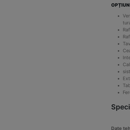
OPȚIUN
Ver
tur
Raf
Raf
Tav
Cea
Int
Cal
sis
Ext
Tab
Fer
Specif
Date te