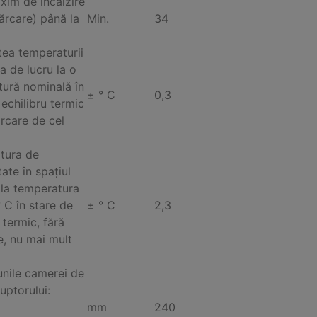
im de încălzire
cărcare) până la
Min.
34
atea temperaturii
a de lucru la o
ură nominală în
± ° C
0,3
 echilibru termic
ărcare de cel
tura de
ate în spațiul
 la temperatura
 C în stare de
± ° C
2,3
 termic, fără
e, nu mai mult
nile camerei de
uptorului:
mm
240