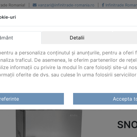
iTrade Romania!
|
vanzari@infinitrade-romania.ro
|
Infinitrade Roman
okie-uri
Peste 500 de furnizori.
Peste 800 de clienti de
renume
Livrari din stoc intern s
National si international
extern
ământ
Detalii
entru a personaliza conținutul și anunțurile, pentru a oferi f
analiza traficul. De asemenea, le oferim partenerilor de rețel
lize informații cu privire la modul în care folosiți site-ul no
mații oferite de dvs. sau culese în urma folosirii serviciilor 
re calcinare
/
Etuve pentru laborator Snol
/ SNOL 20/300 
referinte
Accepta t
SNO
SNO