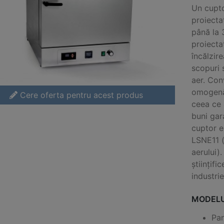
Un cupt
proiecta
până la 
proiecta
încălzir
scopuri 
aer.
Conv
omogenă 
Cere oferta pentru acest produs
ceea ce 
buni gar
cuptor e
LSNE11 (
aerului).
științifi
industrie
MODELU
Pan