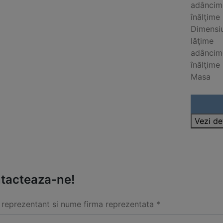
adâncim
înălţime
Dimensiu
lăţime
adâncim
înălţime
Masa
Vezi de
tacteaza-ne!
reprezentant si nume firma reprezentata *