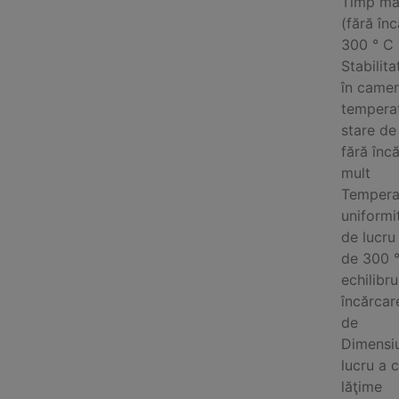
Timp max
(fără în
300 ° C
Stabilit
în camer
temperat
stare de
fără înc
mult
Tempera
uniformit
de lucru
de 300 °
echilibru
încărcar
de
Dimensiu
lucru a c
lăţime