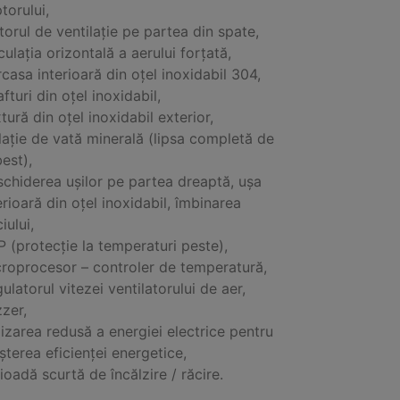
torului,
orul de ventilație pe partea din spate,
culația orizontală a aerului forțată,
casa interioară din oțel inoxidabil 304,
afturi din oțel inoxidabil,
tură din oțel inoxidabil exterior,
lație de vată minerală (lipsa completă de
est),
chiderea ușilor pe partea dreaptă, ușa
erioară din oțel inoxidabil, îmbinarea
ciului,
 (protecție la temperaturi peste),
roprocesor – controler de temperatură,
ulatorul vitezei ventilatorului de aer,
zer,
lizarea redusă a energiei electrice pentru
șterea eficienței energetice,
ioadă scurtă de încălzire / răcire.