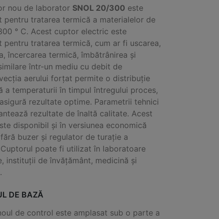
or nou de laborator
SNOL 20/300
este
t pentru tratarea termică a materialelor de
300 ° C.
Acest cuptor electric este
t pentru tratarea termică, cum ar fi uscarea,
ea, încercarea termică, îmbătrânirea și
similare într-un mediu cu debit de
ecția aerului forțat permite o distribuție
a temperaturii în timpul întregului proces,
asigură rezultate optime.
Parametrii tehnici
antează rezultate de înaltă calitate.
Acest
ste disponibil și în versiunea economică
fără buzer și regulator de turație a
Cuptorul poate fi utilizat în laboratoare
ce, instituții de învățământ, medicină și
.
L DE BAZĂ
oul de control este amplasat sub o parte a