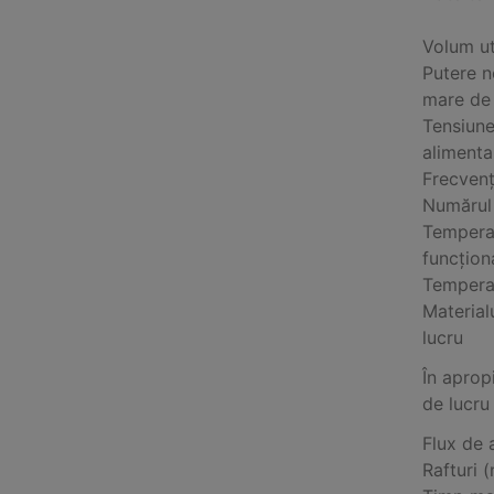
Volum ut
Putere n
mare de
Tensiun
alimenta
Frecven
Numărul
Tempera
funcțion
Tempera
Material
lucru
În aprop
de lucru
Flux de 
Rafturi 