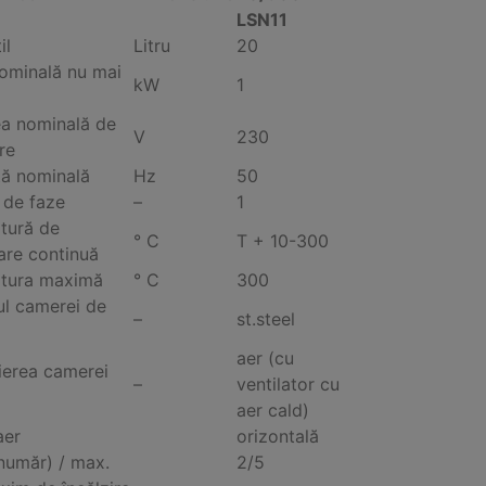
LSN11
il
Litru
20
ominală nu mai
kW
1
ea nominală de
V
230
re
ță nominală
Hz
50
 de faze
–
1
tură de
° C
T + 10-300
are continuă
tura maximă
° C
300
ul camerei de
–
st.steel
aer (cu
ierea camerei
–
ventilator cu
aer cald)
aer
orizontală
(număr) / max.
2/5