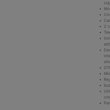
cup
Mot
Cir
Car
2 r
Tex
Izo
azb
Des
int
sili
OTP
Mic
Reg
buz
Uti
cre
Per