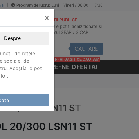
ia
|
Program de lucru:
Luni - Vineri / 08:00 - 17:30
×
ACHIZITII PUBLICE
Produsele pot fi achizitionate si
au
in sistemul SEAP / SICAP
Despre
CAUTARE
uncții de rețele
N-AI GASIT CE CAUTAI?
e sociale, de
CERE-NE OFERTA!
stru. Aceștia le pot
lor.
LSN11 ST
oate
L 20/300 LSN11 ST
L 20/300 LSN11 ST