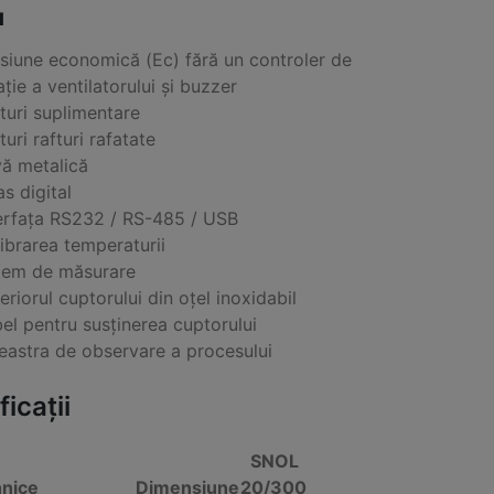
I
siune economică (Ec) fără un controler de
ație a ventilatorului și buzzer
turi suplimentare
turi rafturi rafatate
ă metalică
s digital
erfața RS232 / RS-485 / USB
ibrarea temperaturii
tem de măsurare
eriorul cuptorului din oțel inoxidabil
el pentru susținerea cuptorului
eastra de observare a procesului
icații
SNOL
hnice
Dimensiune
20/300