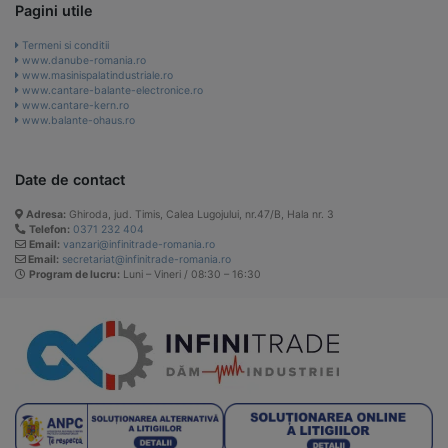
Pagini utile
Termeni si conditii
www.danube-romania.ro
www.masinispalatindustriale.ro
www.cantare-balante-electronice.ro
www.cantare-kern.ro
www.balante-ohaus.ro
Date de contact
Adresa:
Ghiroda, jud. Timis, Calea Lugojului, nr.47/B, Hala nr. 3
Telefon:
0371 232 404
Email:
vanzari@infinitrade-romania.ro
Email:
secretariat@infinitrade-romania.ro
Program de lucru:
Luni – Vineri / 08:30 – 16:30