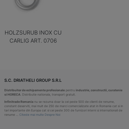
HOLZSURUB INOX CU
CARLIG ART. 0706
S.C. DRIATHELI GROUP S.R.L
Distribuitor de echipamente profesionale
pentru
industrie, constructii, curatenie
si HORECA
. Distributie nationala, transport gratuit.
Infinitrade Romania
nu se rezuma doar la cei peste 500 de clienti de renume,
constant deserviti, mai mult de 250 de marci comercializate atat in Romania cat si in
tari importante din Europa cat si cei peste 300 de furnizori interni si internationali de
renume …
Citeste mai multe Despre Noi