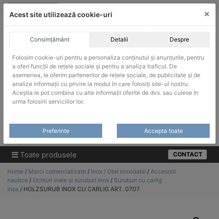
Skip
vanzari@infinitrade-romania.ro
|
Infinitrade Romania
×
to
Acest site utilizează cookie-uri
content
Consimțământ
Detalii
Despre
Folosim cookie-uri pentru a personaliza conținutul și anunțurile, pentru
a oferi funcții de rețele sociale și pentru a analiza traficul. De
asemenea, le oferim partenerilor de rețele sociale, de publicitate și de
ACHIZITII PUBLICE
analize informații cu privire la modul în care folosiți site-ul nostru.
Produsele pot fi achizitionate si in sistemul SEAP / SICAP
Aceștia le pot combina cu alte informații oferite de dvs. sau culese în
urma folosirii serviciilor lor.
Products
search
CAUTARE
Preferinte
Accepta toate
Cere-ne oferta!
Toate produsele
CONTACT
Home
/
Marci comercializate
/
Inox / Otel inoxidabil
/
Accesorii
nautice
/
Ochiuri inele si suruburi inox
/
Suruburi cu carlig
inox
/ HOLZSURUB INOX CU CARLIG ART. 0707