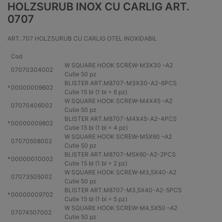
HOLZSURUB INOX CU CARLIG ART.
0707
ART. 707 HOLZSURUB CU CARLIG OTEL INOXIDABIL
Cod
W SQUARE HOOK SCREW-M3X30 –
A2
07070304002
Cutie 50 pz
BLISTER ART.M8707-M3X30-
A2
-6PCS
*
00000009602
Cutie 15 bl (1 bl = 6 pz)
W SQUARE HOOK SCREW-M4X45 –
A2
07070406002
Cutie 50 pz
BLISTER ART.M8707-M4X45-
A2
-4PCS
*
00000009802
Cutie 15 bl (1 bl = 4 pz)
W SQUARE HOOK SCREW-M5X60 –
A2
07070508002
Cutie 50 pz
BLISTER ART.M8707-M5X60-
A2
-2PCS
*
00000010002
Cutie 15 bl (1 bl = 2 pz)
W SQUARE HOOK SCREW-M3,5X40-
A2
07073505002
Cutie 50 pz
BLISTER ART.M8707-M3,5X40-
A2
-5PCS
*
00000009702
Cutie 15 bl (1 bl = 5 pz)
W SQUARE HOOK SCREW-M4,5X50 –
A2
07074507002
Cutie 50 pz