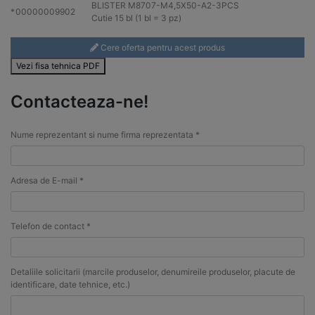
BLISTER M8707-M4,5X50-
A2
-3PCS
*
00000009902
Cutie 15 bl (1 bl = 3 pz)
Cere oferta pentru acest produs
Vezi fisa tehnica PDF
Contacteaza-ne!
Nume reprezentant si nume firma reprezentata *
Adresa de E-mail *
Telefon de contact *
Detaliile solicitarii (marcile produselor, denumireile produselor, placute de
identificare, date tehnice, etc.)