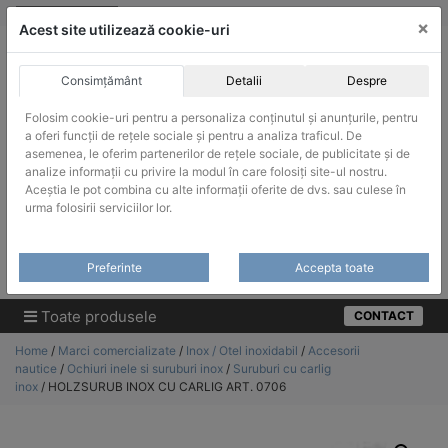
Skip
vanzari@infinitrade-romania.ro
|
Infinitrade Romania
×
to
Acest site utilizează cookie-uri
content
Consimțământ
Detalii
Despre
Folosim cookie-uri pentru a personaliza conținutul și anunțurile, pentru
a oferi funcții de rețele sociale și pentru a analiza traficul. De
asemenea, le oferim partenerilor de rețele sociale, de publicitate și de
ACHIZITII PUBLICE
analize informații cu privire la modul în care folosiți site-ul nostru.
Produsele pot fi achizitionate si in sistemul SEAP / SICAP
Aceștia le pot combina cu alte informații oferite de dvs. sau culese în
urma folosirii serviciilor lor.
Products
search
CAUTARE
Preferinte
Accepta toate
Cere-ne oferta!
Toate produsele
CONTACT
Home
/
Marci comercializate
/
Inox / Otel inoxidabil
/
Accesorii
nautice
/
Ochiuri inele si suruburi inox
/
Suruburi cu carlig
inox
/ HOLZSURUB INOX CU CARLIG ART. 0706