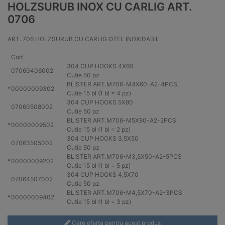
HOLZSURUB INOX CU CARLIG ART.
0706
ART. 706 HOLZSURUB CU CARLIG OTEL INOXIDABIL
Cod
304
CUP HOOKS 4X60
07060406002
Cutie 50 pz
BLISTER ART.M706-M4X60-
A2
-4PCS
*
00000009302
Cutie 15 bl (1 bl = 4 pz)
304
CUP HOOKS 5X80
07060508002
Cutie 50 pz
BLISTER ART.M706-M5X80-
A2
-2PCS
*
00000009502
Cutie 15 bl (1 bl = 2 pz)
304
CUP HOOKS 3,5X50
07063505002
Cutie 50 pz
BLISTER ART.M706-M3,5X50-
A2
-5PCS
*
00000009202
Cutie 15 bl (1 bl = 5 pz)
304
CUP HOOKS 4,5X70
07064507002
Cutie 50 pz
BLISTER ART.M706-M4,5X70-
A2
-3PCS
*
00000009402
Cutie 15 bl (1 bl = 3 pz)
Cere oferta pentru acest produs