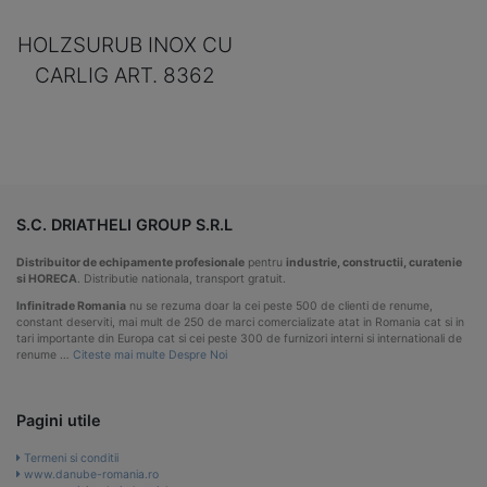
HOLZSURUB INOX CU
CARLIG ART. 8362
S.C. DRIATHELI GROUP S.R.L
Distribuitor de echipamente profesionale
pentru
industrie, constructii, curatenie
si HORECA
. Distributie nationala, transport gratuit.
Infinitrade Romania
nu se rezuma doar la cei peste 500 de clienti de renume,
constant deserviti, mai mult de 250 de marci comercializate atat in Romania cat si in
tari importante din Europa cat si cei peste 300 de furnizori interni si internationali de
renume …
Citeste mai multe Despre Noi
Pagini utile
Termeni si conditii
www.danube-romania.ro