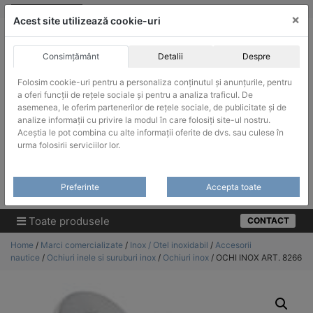
Skip
vanzari@infinitrade-romania.ro
|
Infinitrade Romania
×
to
Acest site utilizează cookie-uri
content
Consimțământ
Detalii
Despre
Folosim cookie-uri pentru a personaliza conținutul și anunțurile, pentru
a oferi funcții de rețele sociale și pentru a analiza traficul. De
asemenea, le oferim partenerilor de rețele sociale, de publicitate și de
ACHIZITII PUBLICE
analize informații cu privire la modul în care folosiți site-ul nostru.
Produsele pot fi achizitionate si in sistemul SEAP / SICAP
Aceștia le pot combina cu alte informații oferite de dvs. sau culese în
urma folosirii serviciilor lor.
Products
search
CAUTARE
Preferinte
Accepta toate
Cere-ne oferta!
Toate produsele
CONTACT
Home
/
Marci comercializate
/
Inox / Otel inoxidabil
/
Accesorii
nautice
/
Ochiuri inele si suruburi inox
/
Ochiuri inox
/ OCHI INOX ART. 8266