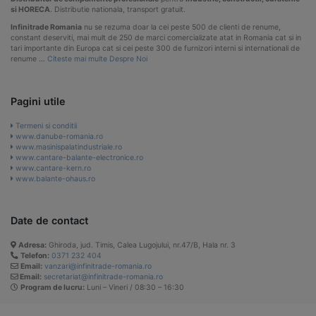
si HORECA
. Distributie nationala, transport gratuit.
Infinitrade Romania
nu se rezuma doar la cei peste 500 de clienti de renume,
constant deserviti, mai mult de 250 de marci comercializate atat in Romania cat si in
tari importante din Europa cat si cei peste 300 de furnizori interni si internationali de
renume …
Citeste mai multe Despre Noi
Pagini utile
Termeni si conditii
www.danube-romania.ro
www.masinispalatindustriale.ro
www.cantare-balante-electronice.ro
www.cantare-kern.ro
www.balante-ohaus.ro
Date de contact
Adresa:
Ghiroda, jud. Timis, Calea Lugojului, nr.47/B, Hala nr. 3
Telefon:
0371 232 404
Email:
vanzari@infinitrade-romania.ro
Email:
secretariat@infinitrade-romania.ro
Program de lucru:
Luni – Vineri / 08:30 – 16:30