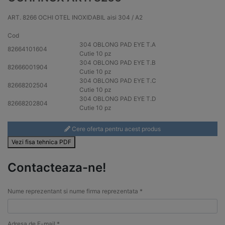
ART. 8266 OCHI OTEL INOXIDABIL aisi 304 / A2
Cod
304
OBLONG PAD EYE T.A
82664101604
Cutie 10 pz
304
OBLONG PAD EYE T.B
82666001904
Cutie 10 pz
304
OBLONG PAD EYE T.C
82668202504
Cutie 10 pz
304
OBLONG PAD EYE T.D
82668202804
Cutie 10 pz
Cere oferta pentru acest produs
Vezi fisa tehnica PDF
Contacteaza-ne!
Nume reprezentant si nume firma reprezentata *
Adresa de E-mail *