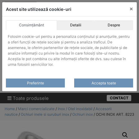
Skip
vanzari@infinitrade-romania.ro
|
Infinitrade Romania
×
to
Acest site utilizează cookie-uri
content
Consimțământ
Detalii
Despre
Folosim cookie-uri pentru a personaliza conținutul și anunțurile, pentru
a oferi funcții de rețele sociale și pentru a analiza traficul. De
asemenea, le oferim partenerilor de rețele sociale, de publicitate și de
ACHIZITII PUBLICE
analize informații cu privire la modul în care folosiți site-ul nostru.
Produsele pot fi achizitionate si in sistemul SEAP / SICAP
Aceștia le pot combina cu alte informații oferite de dvs. sau culese în
urma folosirii serviciilor lor.
Products
search
CAUTARE
Preferinte
Accepta toate
Cere-ne oferta!
Toate produsele
CONTACT
Home
/
Marci comercializate
/
Inox / Otel inoxidabil
/
Accesorii
nautice
/
Ochiuri inele si suruburi inox
/
Ochiuri inox
/ OCHI INOX ART. 8223