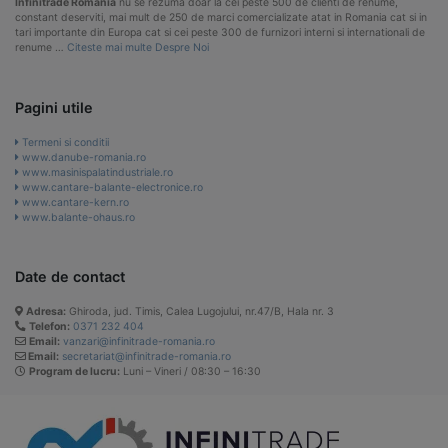
Infinitrade Romania
nu se rezuma doar la cei peste 500 de clienti de renume,
constant deserviti, mai mult de 250 de marci comercializate atat in Romania cat si in
tari importante din Europa cat si cei peste 300 de furnizori interni si internationali de
renume …
Citeste mai multe Despre Noi
Pagini utile
Termeni si conditii
www.danube-romania.ro
www.masinispalatindustriale.ro
www.cantare-balante-electronice.ro
www.cantare-kern.ro
www.balante-ohaus.ro
Date de contact
Adresa:
Ghiroda, jud. Timis, Calea Lugojului, nr.47/B, Hala nr. 3
Telefon:
0371 232 404
Email:
vanzari@infinitrade-romania.ro
Email:
secretariat@infinitrade-romania.ro
Program de lucru:
Luni – Vineri / 08:30 – 16:30