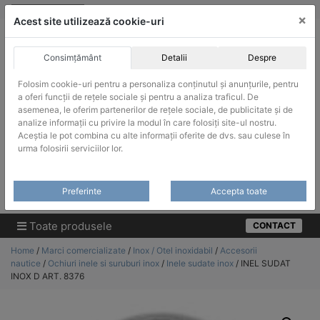
Skip
vanzari@infinitrade-romania.ro
|
Infinitrade Romania
×
to
Acest site utilizează cookie-uri
content
Consimțământ
Detalii
Despre
Folosim cookie-uri pentru a personaliza conținutul și anunțurile, pentru
a oferi funcții de rețele sociale și pentru a analiza traficul. De
asemenea, le oferim partenerilor de rețele sociale, de publicitate și de
ACHIZITII PUBLICE
analize informații cu privire la modul în care folosiți site-ul nostru.
Produsele pot fi achizitionate si in sistemul SEAP / SICAP
Aceștia le pot combina cu alte informații oferite de dvs. sau culese în
urma folosirii serviciilor lor.
Products
search
CAUTARE
Preferinte
Accepta toate
Cere-ne oferta!
Toate produsele
CONTACT
Home
/
Marci comercializate
/
Inox / Otel inoxidabil
/
Accesorii
nautice
/
Ochiuri inele si suruburi inox
/
Inele sudate inox
/ INEL SUDAT
INOX D ART. 8376