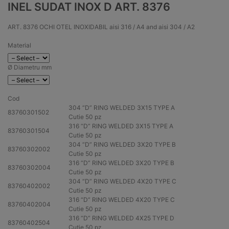
INEL SUDAT INOX D ART. 8376
ART. 8376 OCHI OTEL INOXIDABIL aisi 316 / A4 and aisi 304 / A2
Material
Ø Diametru mm
Cod
304
“D” RING WELDED 3X15 TYPE A
83760301502
Cutie 50 pz
316
“D” RING WELDED 3X15 TYPE A
83760301504
Cutie 50 pz
304
“D” RING WELDED 3X20 TYPE B
83760302002
Cutie 50 pz
316
“D” RING WELDED 3X20 TYPE B
83760302004
Cutie 50 pz
304
“D” RING WELDED 4X20 TYPE C
83760402002
Cutie 50 pz
316
“D” RING WELDED 4X20 TYPE C
83760402004
Cutie 50 pz
316
“D” RING WELDED 4X25 TYPE D
83760402504
Cutie 50 pz