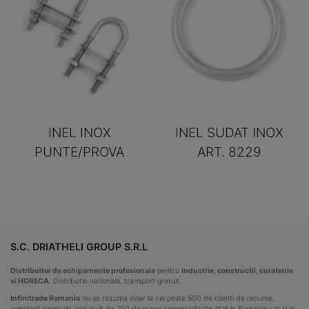
INEL INOX
INEL SUDAT INOX
PUNTE/PROVA
ART. 8229
S.C. DRIATHELI GROUP S.R.L
Distribuitor de echipamente profesionale
pentru
industrie, constructii, curatenie
si HORECA
. Distributie nationala, transport gratuit.
Infinitrade Romania
nu se rezuma doar la cei peste 500 de clienti de renume,
constant deserviti, mai mult de 250 de marci comercializate atat in Romania cat si in