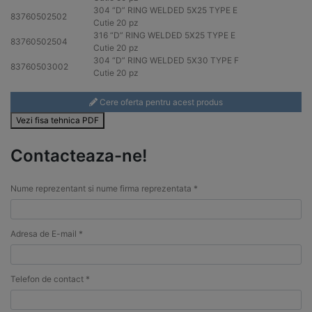
304
“D” RING WELDED 5X25 TYPE E
83760502502
Cutie 20 pz
316
“D” RING WELDED 5X25 TYPE E
83760502504
Cutie 20 pz
304
“D” RING WELDED 5X30 TYPE F
83760503002
Cutie 20 pz
Cere oferta pentru acest produs
Vezi fisa tehnica PDF
Contacteaza-ne!
Nume reprezentant si nume firma reprezentata *
Adresa de E-mail *
Telefon de contact *