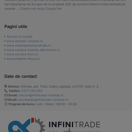
tari importante din Europa cat si cei peste 300 de furnizori interni si internationali de
renume …
Citeste mai multe Despre Noi
Pagini utile
Termeni si conditii
www.danube-romania.ro
www.masinispalatindustriale.ro
www.cantare-balante-electronice.ro
www.cantare-kern.ro
www.balante-ohaus.ro
Date de contact
Adresa:
Ghiroda, jud. Timis, Calea Lugojului, nr.47/B, Hala nr. 3
Telefon:
0371 232 404
Email:
vanzari@infinitrade-romania.ro
Email:
secretariat@infinitrade-romania.ro
Program de lucru:
Luni – Vineri / 08:30 – 16:30