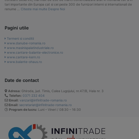
tari importante din Europa cat si cei peste 300 de furnizori interni si internationali de
renume …
Citeste mai multe Despre Noi
Pagini utile
Termeni si conditii
www.danube-romania.ro
www.masinispalatindustriale.ro
www.cantare-balante-electronice.ro
www.cantare-kern.ro
www.balante-ohaus.ro
Date de contact
Adresa:
Ghiroda, jud. Timis, Calea Lugojului, nr.47/B, Hala nr. 3
Telefon:
0371 232 404
Email:
vanzari@infinitrade-romania.ro
Email:
secretariat@infinitrade-romania.ro
Program de lucru:
Luni – Vineri / 08:30 – 16:30