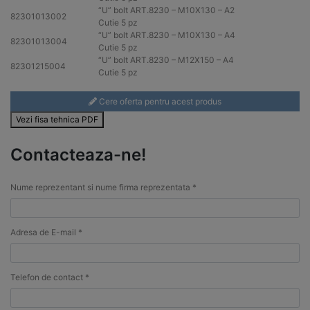
“U” bolt ART.8230 – M10X130 –
A2
82301013002
Cutie 5 pz
“U” bolt ART.8230 – M10X130 –
A4
82301013004
Cutie 5 pz
“U” bolt ART.8230 – M12X150 –
A4
82301215004
Cutie 5 pz
Cere oferta pentru acest produs
Vezi fisa tehnica PDF
Contacteaza-ne!
Nume reprezentant si nume firma reprezentata *
Adresa de E-mail *
Telefon de contact *