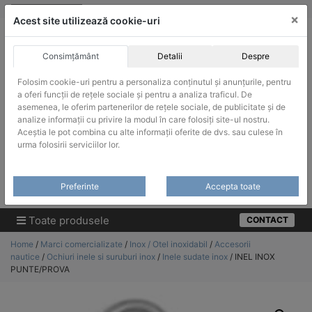
Skip
vanzari@infinitrade-romania.ro
|
Infinitrade Romania
×
to
Acest site utilizează cookie-uri
content
Consimțământ
Detalii
Despre
Folosim cookie-uri pentru a personaliza conținutul și anunțurile, pentru
a oferi funcții de rețele sociale și pentru a analiza traficul. De
asemenea, le oferim partenerilor de rețele sociale, de publicitate și de
ACHIZITII PUBLICE
analize informații cu privire la modul în care folosiți site-ul nostru.
Produsele pot fi achizitionate si in sistemul SEAP / SICAP
Aceștia le pot combina cu alte informații oferite de dvs. sau culese în
urma folosirii serviciilor lor.
Products
search
CAUTARE
Preferinte
Accepta toate
Cere-ne oferta!
Toate produsele
CONTACT
Home
/
Marci comercializate
/
Inox / Otel inoxidabil
/
Accesorii
nautice
/
Ochiuri inele si suruburi inox
/
Inele sudate inox
/ INEL INOX
PUNTE/PROVA