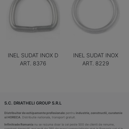
INEL SUDAT INOX D
INEL SUDAT INOX
ART. 8376
ART. 8229
S.C. DRIATHELI GROUP S.R.L
Distribuitor de echipamente profesionale
pentru
industrie, constructii, curatenie
si HORECA
. Distributie nationala, transport gratuit.
Infinitrade Romania
nu se rezuma doar la cei peste 500 de clienti de renume,
constant deserviti, mai mult de 250 de marci comercializate atat in Romania cat si in