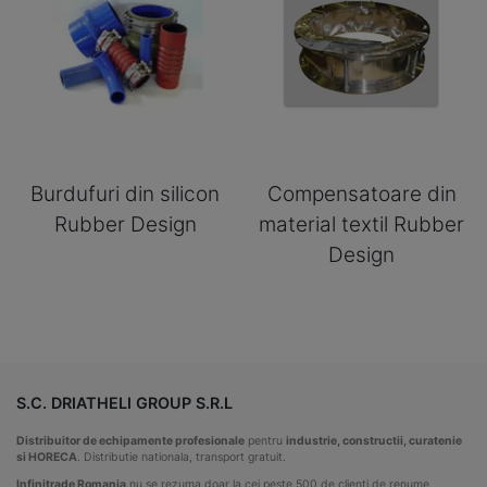
Burdufuri din silicon
Compensatoare din
Rubber Design
material textil Rubber
Design
S.C. DRIATHELI GROUP S.R.L
Distribuitor de echipamente profesionale
pentru
industrie, constructii, curatenie
si HORECA
. Distributie nationala, transport gratuit.
Infinitrade Romania
nu se rezuma doar la cei peste 500 de clienti de renume,