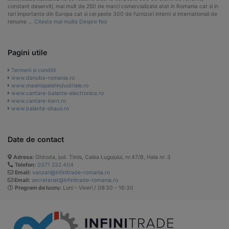
constant deserviti, mai mult de 250 de marci comercializate atat in Romania cat si in
tari importante din Europa cat si cei peste 300 de furnizori interni si internationali de
renume …
Citeste mai multe Despre Noi
Pagini utile
Termeni si conditii
www.danube-romania.ro
www.masinispalatindustriale.ro
www.cantare-balante-electronice.ro
www.cantare-kern.ro
www.balante-ohaus.ro
Date de contact
Adresa:
Ghiroda, jud. Timis, Calea Lugojului, nr.47/B, Hala nr. 3
Telefon:
0371 232 404
Email:
vanzari@infinitrade-romania.ro
Email:
secretariat@infinitrade-romania.ro
Program de lucru:
Luni – Vineri / 08:30 – 16:30