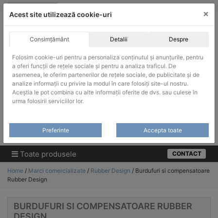
Skip
vanzari@infinitrade-romania.ro
|
Infinitrade Romania
×
to
Acest site utilizează cookie-uri
content
Consimțământ
Detalii
Despre
Folosim cookie-uri pentru a personaliza conținutul și anunțurile, pentru
a oferi funcții de rețele sociale și pentru a analiza traficul. De
asemenea, le oferim partenerilor de rețele sociale, de publicitate și de
ACHIZITII PUBLICE
analize informații cu privire la modul în care folosiți site-ul nostru.
Produsele pot fi achizitionate si in sistemul SEAP / SICAP
Aceștia le pot combina cu alte informații oferite de dvs. sau culese în
urma folosirii serviciilor lor.
Products
search
CAUTARE
Preferinte
Accepta toate
Cere-ne oferta!
Toate produsele
CONTACT
Home
/
Marci comercializate
/
Rubber Design
/ Burdufuri si compensatoare
Rubber Design
BURDUFURI SI COMPENSATOARE RUBBER
DESIGN