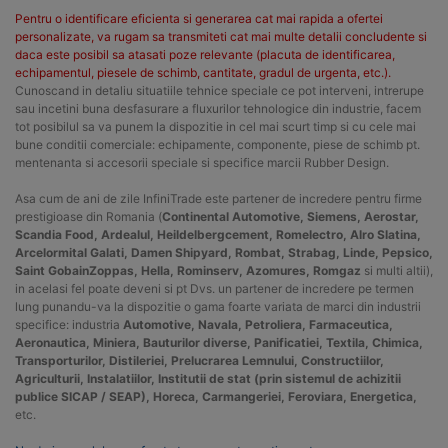
Pentru o identificare eficienta si generarea cat mai rapida a ofertei
personalizate, va rugam sa transmiteti cat mai multe detalii concludente si
daca este posibil sa atasati poze relevante (placuta de identificarea,
echipamentul, piesele de schimb, cantitate, gradul de urgenta, etc.).
Cunoscand in detaliu situatiile tehnice speciale ce pot interveni, intrerupe
sau incetini buna desfasurare a fluxurilor tehnologice din industrie, facem
tot posibilul sa va punem la dispozitie in cel mai scurt timp si cu cele mai
bune conditii comerciale: echipamente, componente, piese de schimb pt.
mentenanta si accesorii speciale si specifice marcii Rubber Design.
Asa cum de ani de zile InfiniTrade este partener de incredere pentru firme
prestigioase din Romania (
Continental Automotive, Siemens, Aerostar,
Scandia Food, Ardealul, Heildelbergcement, Romelectro, Alro Slatina,
Arcelormital Galati, Damen Shipyard, Rombat, Strabag, Linde, Pepsico,
Saint GobainZoppas, Hella, Rominserv, Azomures, Romgaz
si multi altii),
in acelasi fel poate deveni si pt Dvs. un partener de incredere pe termen
lung punandu-va la dispozitie o gama foarte variata de marci din industrii
specifice: industria
Automotive, Navala, Petroliera, Farmaceutica,
Aeronautica, Miniera, Bauturilor diverse, Panificatiei, Textila, Chimica,
Transporturilor, Distileriei, Prelucrarea Lemnului, Constructiilor,
Agriculturii, Instalatiilor, Institutii de stat (prin sistemul de achizitii
publice SICAP / SEAP), Horeca, Carmangeriei, Feroviara, Energetica,
etc.