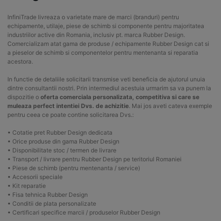
InfiniTrade livreaza o varietate mare de marci (branduri) pentru
echipamente, utilaje, piese de schimb si componente pentru majoritatea
industriilor active din Romania, inclusiv pt. marca Rubber Design.
Comercializam atat gama de produse / echipamente Rubber Design cat si
a pieselor de schimb si componentelor pentru mentenanta si reparatia
acestora.
In functie de detaliile solicitarii transmise veti beneficia de ajutorul unuia
dintre consultantii nostri. Prin intermediul acestuia urmarim sa va punem la
dispozitie o
oferta comerciala personalizata, competitiva si care se
muleaza perfect intentiei Dvs. de achizitie
. Mai jos aveti cateva exemple
pentru ceea ce poate contine solicitarea Dvs.:
• Cotatie pret Rubber Design dedicata
• Orice produse din gama Rubber Design
• Disponibilitate stoc / termen de livrare
• Transport / livrare pentru Rubber Design pe teritoriul Romaniei
• Piese de schimb (pentru mentenanta / service)
• Accesorii speciale
• Kit reparatie
• Fisa tehnica Rubber Design
• Conditii de plata personalizate
• Certificari specifice marcii / produselor Rubber Design