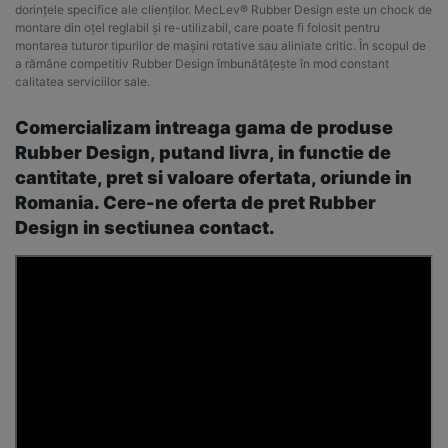
dorințele specifice ale clienților. MecLev® Rubber Design este un chock de
montare din oțel reglabil și re-utilizabil, care poate fi folosit pentru
montarea tuturor tipurilor de mașini rotative sau aliniate critic. În scopul de
a rămâne competitiv Rubber Design îmbunătățește în mod constant
calitatea serviciilor sale.
Comercializam intreaga gama de produse
Rubber Design, putand livra, in functie de
cantitate, pret si valoare ofertata, oriunde in
Romania. Cere-ne oferta de pret Rubber
Design in sectiunea contact.