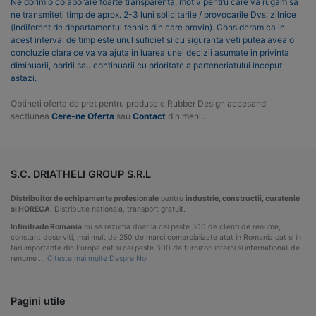
Ne dorim o colaborare foarte transparenta, motiv pentru care va rugam sa
ne transmiteti timp de aprox. 2-3 luni solicitarile / provocarile Dvs. zilnice
(indiferent de departamentul tehnic din care provin). Consideram ca in
acest interval de timp este unul suficiet si cu siguranta veti putea avea o
concluzie clara ce va va ajuta in luarea unei decizii asumate in privinta
diminuarii, opririi sau continuarii cu prioritate a parteneriatului inceput
astazi.
Obtineti oferta de pret pentru produsele Rubber Design accesand
sectiunea
Cere-ne Oferta
sau
Contact
din meniu.
S.C. DRIATHELI GROUP S.R.L
Distribuitor de echipamente profesionale
pentru
industrie, constructii, curatenie
si HORECA
. Distributie nationala, transport gratuit.
Infinitrade Romania
nu se rezuma doar la cei peste 500 de clienti de renume,
constant deserviti, mai mult de 250 de marci comercializate atat in Romania cat si in
tari importante din Europa cat si cei peste 300 de furnizori interni si internationali de
renume …
Citeste mai multe Despre Noi
Pagini utile