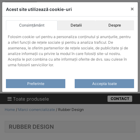
Skip
vanzari@infinitrade-romania.ro
|
Infinitrade Romania
×
to
Acest site utilizează cookie-uri
content
Consimțământ
Detalii
Despre
Folosim cookie-uri pentru a personaliza conținutul și anunțurile, pentru
a oferi funcții de rețele sociale și pentru a analiza traficul. De
asemenea, le oferim partenerilor de rețele sociale, de publicitate și de
ACHIZITII PUBLICE
analize informații cu privire la modul în care folosiți site-ul nostru.
Produsele pot fi achizitionate si in sistemul SEAP / SICAP
Aceștia le pot combina cu alte informații oferite de dvs. sau culese în
urma folosirii serviciilor lor.
Products
search
CAUTARE
Preferinte
Accepta toate
Cere-ne oferta!
Toate produsele
CONTACT
Home
/
Marci comercializate
/ Rubber Design
RUBBER DESIGN