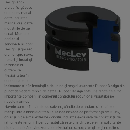
Design anti-
vibrații își găsesc
drumul nu numai
către industria
marină, ci și către
industriile de pe
uscat. Monturile
conice și
sandwich Rubber
Design își găsesc
drumul spre nave,
trenuri și instalații
în zonele cu
cutremure.
Flexibilitatea în
conducte este
indispensabilă în instalațiile de uzină și mașini avansate Rubber Design din
punct de vedere tehnic de astăzi. Rubber Design este una dintre cele mai
importante companii în domeniul controlului șocurilor și vibrațiilor pe
navele marinei.
Navele cum ar fi : bărcile de salvare, bărcile de patrulare și bărcile de
manipulare a ancorelor trebuie să dea dovadă de performanță de 100%,
chiar și în cele mai extreme condiții. Industria exclusivă de construcții de
iahturi este renumită pentru faptul că este una dintre cele mai solicitante
piețe atunci când vine vorba de niveluri de sunet; vibrațiilor și nevoile și