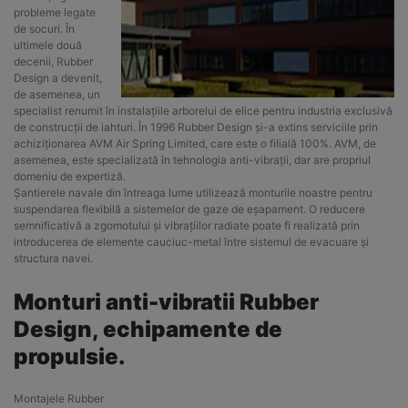
probleme legate
de socuri. În
ultimele două
decenii, Rubber
Design a devenit,
de asemenea, un
specialist renumit în instalațiile arborelui de elice pentru industria exclusivă
de construcții de iahturi. În 1996 Rubber Design și-a extins serviciile prin
achiziționarea AVM Air Spring Limited, care este o filială 100%. AVM, de
asemenea, este specializată în tehnologia anti-vibrații, dar are propriul
domeniu de expertiză.
Șantierele navale din întreaga lume utilizează monturile noastre pentru
suspendarea flexibilă a sistemelor de gaze de eșapament. O reducere
semnificativă a zgomotului și vibrațiilor radiate poate fi realizată prin
introducerea de elemente cauciuc-metal între sistemul de evacuare și
structura navei.
Monturi anti-vibratii Rubber
Design, echipamente de
propulsie.
Montajele Rubber