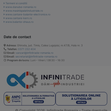
Termeni si conditii
www.danube-romania.ro
www.masinispalatindustriale.ro
www.cantare-balante-electronice.ro
www.cantare-kern.ro
www.balante-ohaus.ro
Date de contact
Adresa:
Ghiroda, jud. Timis, Calea Lugojului, nr.47/B, Hala nr. 3
Telefon:
0371 232 404
Email:
vanzari@infinitrade-romania.ro
Email:
secretariat@infinitrade-romania.ro
Program de lucru:
Luni – Vineri / 08:30 – 16:30
© Copyright 2026. Infinitrade Romania - Toate drepturile