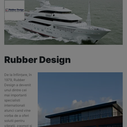
Rubber Design
De la înființare, în
1979, Rubber
Design a devenit
unul dintre cei
mai importanti
specialisti
internationali
atunci cand vine
vorba de a oferi
solutii pentru
vibratii, zgomot si