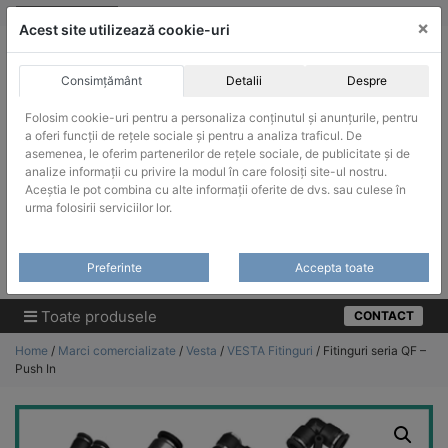
Skip
vanzari@infinitrade-romania.ro
|
Infinitrade Romania
×
to
Acest site utilizează cookie-uri
content
Consimțământ
Detalii
Despre
Folosim cookie-uri pentru a personaliza conținutul și anunțurile, pentru
a oferi funcții de rețele sociale și pentru a analiza traficul. De
asemenea, le oferim partenerilor de rețele sociale, de publicitate și de
ACHIZITII PUBLICE
analize informații cu privire la modul în care folosiți site-ul nostru.
Produsele pot fi achizitionate si in sistemul SEAP / SICAP
Aceștia le pot combina cu alte informații oferite de dvs. sau culese în
urma folosirii serviciilor lor.
Products
search
CAUTARE
Preferinte
Accepta toate
Cere-ne oferta!
Toate produsele
CONTACT
Home
/
Marci comercializate
/
Vesta
/
VESTA Fitinguri
/ Fitinguri seria QF –
Push In