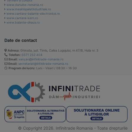
Termeni si conditii
www.danube-romania.ro
www.masinispalatindustriale.ro
www.cantare-balante-electronice.ro
www.cantare-kern.ro
www.balante-ohaus.ro
Date de contact
Adresa:
Ghiroda, jud. Timis, Calea Lugojului, nr.47/B, Hala nr. 3
Telefon:
0371 232 404
Email:
vanzari@infinitrade-romania.ro
Email:
secretariat@infinitrade-romania.ro
Program de lucru:
Luni – Vineri / 08:30 – 16:30
© Copyright 2026. Infinitrade Romania - Toate drepturile