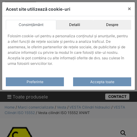
Skip
vanzari@infinitrade-romania.ro
|
Infinitrade Romania
×
to
Acest site utilizează cookie-uri
content
Consimțământ
Detalii
Despre
Folosim cookie-uri pentru a personaliza conținutul și anunțurile, pentru
a oferi funcții de rețele sociale și pentru a analiza traficul. De
asemenea, le oferim partenerilor de rețele sociale, de publicitate și de
ACHIZITII PUBLICE
analize informații cu privire la modul în care folosiți site-ul nostru.
Produsele pot fi achizitionate si in sistemul SEAP / SICAP
Aceștia le pot combina cu alte informații oferite de dvs. sau culese în
urma folosirii serviciilor lor.
Products
search
CAUTARE
Preferinte
Accepta toate
Cere-ne oferta!
Toate produsele
CONTACT
Home
/
Marci comercializate
/
Vesta
/
VESTA Cilindri hidraulici
/
VESTA
Cilindri ISO 15552
/ Vesta cilindri ISO 15552 XNWT