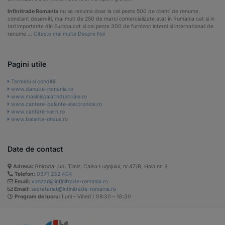
Infinitrade Romania
nu se rezuma doar la cei peste 500 de clienti de renume,
constant deserviti, mai mult de 250 de marci comercializate atat in Romania cat si in
tari importante din Europa cat si cei peste 300 de furnizori interni si internationali de
renume …
Citeste mai multe Despre Noi
Pagini utile
Termeni si conditii
www.danube-romania.ro
www.masinispalatindustriale.ro
www.cantare-balante-electronice.ro
www.cantare-kern.ro
www.balante-ohaus.ro
Date de contact
Adresa:
Ghiroda, jud. Timis, Calea Lugojului, nr.47/B, Hala nr. 3
Telefon:
0371 232 404
Email:
vanzari@infinitrade-romania.ro
Email:
secretariat@infinitrade-romania.ro
Program de lucru:
Luni – Vineri / 08:30 – 16:30