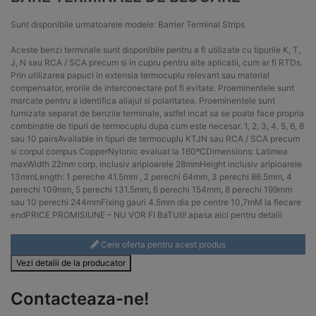
Sunt disponibile urmatoarele modele: Barrier Terminal Strips
Aceste benzi terminale sunt disponibile pentru a fi utilizate cu tipurile K, T,
J, N sau RCA / SCA precum si in cupru pentru alte aplicatii, cum ar fi RTDs.
Prin utilizarea papuci in extensia termocuplu relevant sau material
compensator, erorile de interconectare pot fi evitate. Proeminentele sunt
marcate pentru a identifica aliajul si polaritatea. Proeminentele sunt
furnizate separat de benzile terminale, astfel incat sa se poate face propria
combinatie de tipuri de termocuplu dupa cum este necesar. 1, 2, 3, 4, 5, 6, 8
sau 10 pairsAvailable in tipuri de termocuplu KTJN sau RCA / SCA precum
si corpul compus CopperNylonic evaluat la 160ºCDimensions: Latimea
maxWidth 22mm corp, inclusiv aripioarele 28mmHeight inclusiv aripioarele
13mmLength: 1 pereche 41.5mm , 2 perechi 64mm, 3 perechi 86.5mm, 4
perechi 109mm, 5 perechi 131.5mm, 6 perechi 154mm, 8 perechi 199mm
sau 10 perechi 244mmFixing gauri 4.5mm dia pe centre 10,7mM la fiecare
endPRICE PROMISIUNE – NU VOR FI BaTUtI! apasa aici pentru detalii
Cere oferta pentru acest produs
Vezi detalii de la producator
Contacteaza-ne!