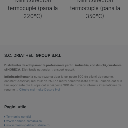
Mini conectori
Mini conectori
termocuple (pana la
termocuple (pana la
220°C)
350°C)
S.C. DRIATHELI GROUP S.R.L
Distribuitor de echipamente profesionale
pentru
industrie, constructii, curatenie
si HORECA
. Distributie nationala, transport gratuit.
Infinitrade Romania
nu se rezuma doar la cei peste 500 de clienti de renume,
constant deserviti, mai mult de 250 de marci comercializate atat in Romania cat si in
tari importante din Europa cat si cei peste 300 de furnizori interni si internationali de
renume …
Citeste mai multe Despre Noi
Pagini utile
Termeni si conditii
www.danube-romania.ro
www.masinispalatindustriale.ro