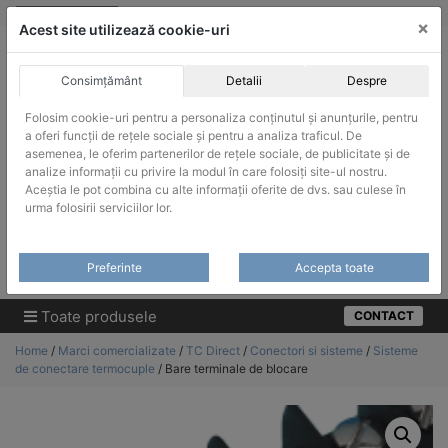
Skip
vanzari@infinitrade-romania.ro
|
Infinitrade Romania
×
to
Acest site utilizează cookie-uri
content
Consimțământ
Detalii
Despre
Folosim cookie-uri pentru a personaliza conținutul și anunțurile, pentru
a oferi funcții de rețele sociale și pentru a analiza traficul. De
asemenea, le oferim partenerilor de rețele sociale, de publicitate și de
ACHIZITII PUBLICE
analize informații cu privire la modul în care folosiți site-ul nostru.
Produsele pot fi achizitionate si in sistemul SEAP / SICAP
Aceștia le pot combina cu alte informații oferite de dvs. sau culese în
urma folosirii serviciilor lor.
Products
search
CAUTARE
Preferinte
Accepta toate
Cere-ne oferta!
Toate produsele
CONTACT
Home
/
Marci comercializate
/
TC Direct
/
Conectori si sisteme
/
Sisteme
de conectare termocuple
/ Bare terminale de blocare