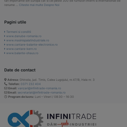
Pagini utile
Termeni si conditii
www.danube-romania.ro
www.masinispalatindustriale.ro
www.cantare-balante-electronice.ro
www.cantare-kern.ro
www.balante-ohaus.ro
Date de contact
Adresa:
Ghiroda, jud. Timis, Calea Lugojului, nr.47/B, Hala nr. 3
Telefon:
0371 232 404
Email:
vanzari@infinitrade-romania.ro
Email:
secretariat@infinitrade-romania.ro
Program de lucru:
Luni – Vineri / 08:30 – 16:30