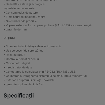
• De înaltă calitate și ecologice
materiale termoizolante
• Consum redus de putere
• Timp scurt de încălzire / răcire
• Nivel ridicat de precizie
• Vopsea exterioară cu vopsea pulbere (RAL 7035), carcasă neagră
• garanție de 1 an
OPȚIUNI
• Șine de căldură detașabile electromecanic
• Ușa se deschide spre stânga
• Rack cu rafturi
• Control automat al aerului
• Cronometru digital
• Înregistrator de date
• Conectarea la calculator prin RS-232 / RS-485 / USB
• Calibrarea și întreținerea sistemului de măsurare a temperaturii
• Exteriorul cuptorului din oțel inoxidabil
• garanție suplimentară de 1 an
Specificații