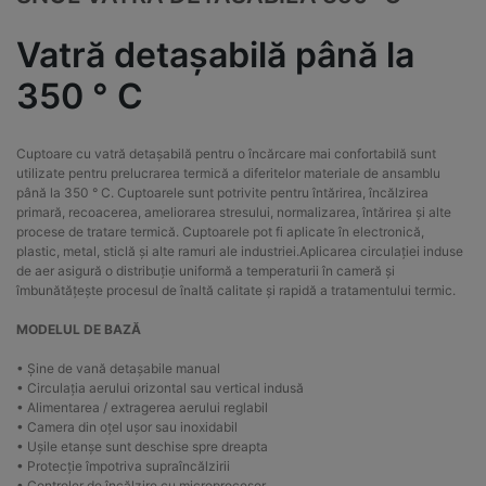
Vatră detașabilă până la
350 ° C
Cuptoare cu vatră detașabilă pentru o încărcare mai confortabilă sunt
utilizate pentru prelucrarea termică a diferitelor materiale de ansamblu
până la 350 ° C.
Cuptoarele sunt potrivite pentru întărirea, încălzirea
primară, recoacerea, ameliorarea stresului, normalizarea, întărirea și alte
procese de tratare termică.
Cuptoarele pot fi aplicate în electronică,
plastic, metal, sticlă și alte ramuri ale industriei.
Aplicarea circulației induse
de aer asigură o distribuție uniformă a temperaturii în cameră și
îmbunătățește procesul de înaltă calitate și rapidă a tratamentului termic.
MODELUL DE BAZĂ
• Șine de vană detașabile manual
• Circulația aerului orizontal sau vertical indusă
• Alimentarea / extragerea aerului reglabil
• Camera din oțel ușor sau inoxidabil
• Ușile etanșe sunt deschise spre dreapta
• Protecție împotriva supraîncălzirii
• Controler de încălzire cu microprocesor