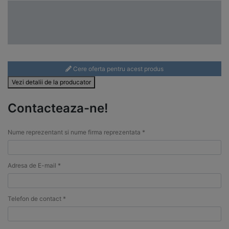
Cere oferta pentru acest produs
Vezi detalii de la producator
Contacteaza-ne!
Nume reprezentant si nume firma reprezentata *
Adresa de E-mail *
Telefon de contact *
Detaliile solicitarii (marcile produselor, denumireile produselor, placute de
identificare, date tehnice, etc.)