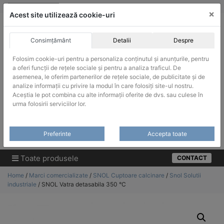
Skip
vanzari@infinitrade-romania.ro
|
Infinitrade Romania
×
to
Acest site utilizează cookie-uri
content
Consimțământ
Detalii
Despre
Folosim cookie-uri pentru a personaliza conținutul și anunțurile, pentru
a oferi funcții de rețele sociale și pentru a analiza traficul. De
asemenea, le oferim partenerilor de rețele sociale, de publicitate și de
ACHIZITII PUBLICE
analize informații cu privire la modul în care folosiți site-ul nostru.
Produsele pot fi achizitionate si in sistemul SEAP / SICAP
Aceștia le pot combina cu alte informații oferite de dvs. sau culese în
urma folosirii serviciilor lor.
Products
search
CAUTARE
Preferinte
Accepta toate
Cere-ne oferta!
Toate produsele
CONTACT
Home
/
Marci comercializate
/
SNOL Cuptoare calcinare
/
Snol Solutii
industriale
/ SNOL Vatra detasabila 350 °C