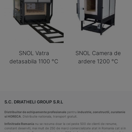
SNOL Vatra
SNOL Camera de
detasabila 1100 °C
ardere 1200 °C
S.C. DRIATHELI GROUP S.R.L
Distribuitor de echipamente profesionale
pentru
industrie, constructii, curatenie
si HORECA
. Distributie nationala, transport gratuit.
Infinitrade Romania
nu se rezuma doar la cei peste 500 de clienti de renume,
constant deserviti, mai mult de 250 de marci comercializate atat in Romania cat si in
tari importante din Europa cat si cei peste 300 de furnizori interni si internationali de
renume …
Citeste mai multe Despre Noi