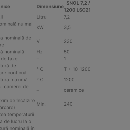
SNOL 7,2 /
hnice
Dimensiune
1200 LSC21
il
Litru
7,2
ominală nu mai
kW
3,5
ea nominală de
V
230
re
ță nominală
Hz
50
 de faze
–
1
tură de
° C
T + 10-1200
are continuă
tura maximă
° C
1200
ul camerei de
–
ceramice
im de încălzire
Min.
240
cărcare)
atea temperaturii
a de lucru la o
ură nominală în