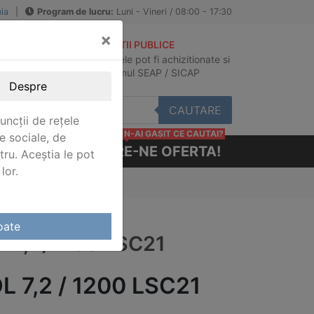
ia
|
Program de lucru:
Luni - Vineri / 08:00 - 17:30
×
ACHIZITII PUBLICE
Produsele pot fi achizitionate si
au
in sistemul SEAP / SICAP
Despre
CAUTARE
uncții de rețele
N-AI GASIT CE CAUTAI?
e sociale, de
CERE-NE OFERTA!
stru. Aceștia le pot
lor.
2/1200 LSC21
oate
 7,2/1200 LSC21
L 7,2 / 1200 LSC21