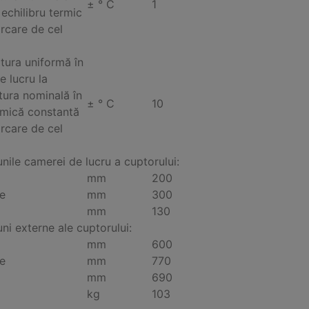
± ° C
1
 echilibru termic
ărcare de cel
ura uniformă în
e lucru la
ura nominală în
± ° C
10
rmică constantă
ărcare de cel
nile camerei de lucru a cuptorului:
mm
200
e
mm
300
mm
130
ni externe ale cuptorului:
mm
600
e
mm
770
mm
690
kg
103