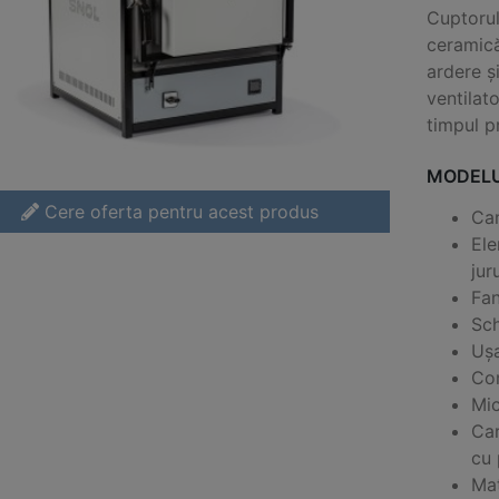
Cuptoru
ceramică
ardere ș
ventilat
timpul p
MODELU
Cere oferta pentru acest produs
Cam
Ele
jur
Fan
Sch
Ușa
Com
Mic
Car
cu 
Mat