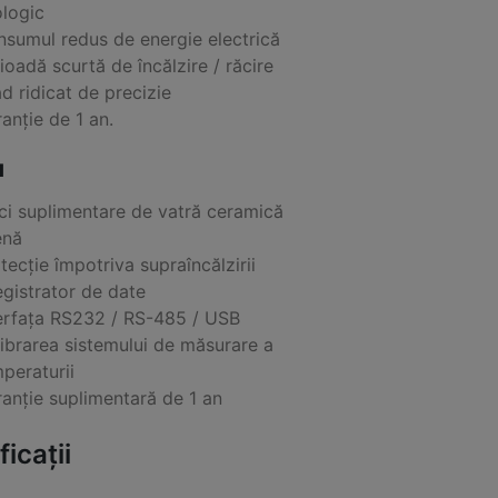
logic
sumul redus de energie electrică
ioadă scurtă de încălzire / răcire
d ridicat de precizie
anție de 1 an.
I
ci suplimentare de vatră ceramică
enă
tecție împotriva supraîncălzirii
egistrator de date
erfața RS232 / RS-485 / USB
ibrarea sistemului de măsurare a
peraturii
anție suplimentară de 1 an
icații