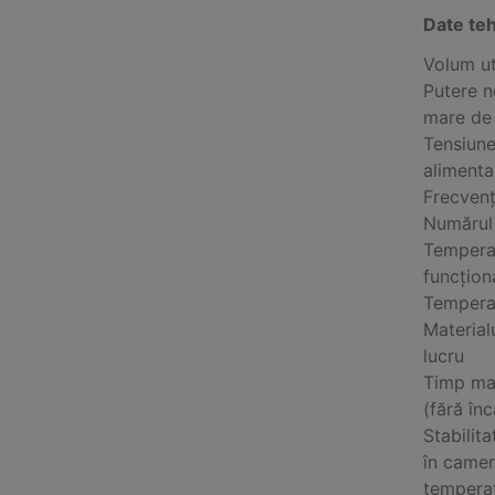
Date te
Volum ut
Putere n
mare de
Tensiun
alimenta
Frecven
Numărul
Tempera
funcțion
Tempera
Material
lucru
Timp max
(fără în
Stabilit
în camer
temperat