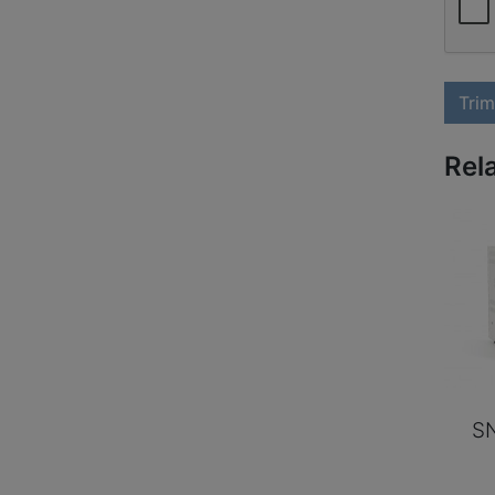
Trim
Rel
SN