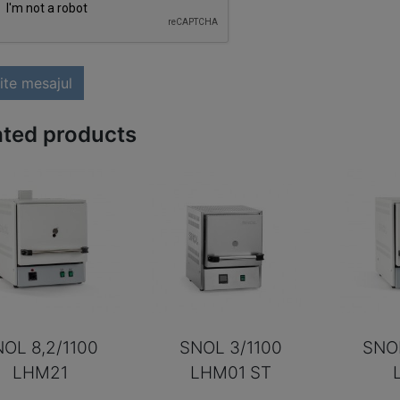
ite mesajul
ated products
OL 8,2/1100
SNOL 3/1100
SNOL
LHM21
LHM01 ST