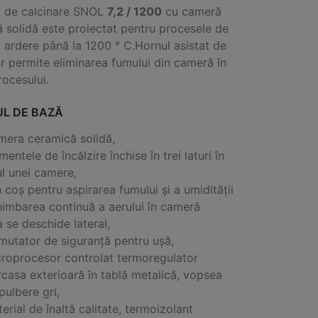
l de calcinare SNOL
7,2 / 1200
cu cameră
 solidă este proiectat pentru procesele de
i ardere până la 1200 ° C.
Hornul asistat de
or permite eliminarea fumului din cameră în
rocesului.
L DE BAZĂ
era ceramică solidă,
mentele de încălzire închise în trei laturi în
ul unei camere,
 coș pentru aspirarea fumului și a umidității
imbarea continuă a aerului în cameră
 se deschide lateral,
utator de siguranță pentru ușă,
roprocesor controlat termoregulator
casa exterioară în tablă metalică, vopsea
pulbere gri,
erial de înaltă calitate, termoizolant