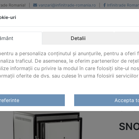
iTrade Romania!
|
vanzari@infinitrade-romania.ro
|
Infinitrade Roman
okie-uri
Peste 500 de furnizori.
Peste 800 de clienti de
renume
Livrari din stoc intern s
National si international
extern
ământ
Detalii
entru a personaliza conținutul și anunțurile, pentru a oferi f
analiza traficul. De asemenea, le oferim partenerilor de rețel
lize informații cu privire la modul în care folosiți site-ul no
mații oferite de dvs. sau culese în urma folosirii serviciilor 
re calcinare
/
Snol Cuptoare calcinare (cenusa)
/ SNOL 7,
referinte
Accepta t
SNOL
SNO