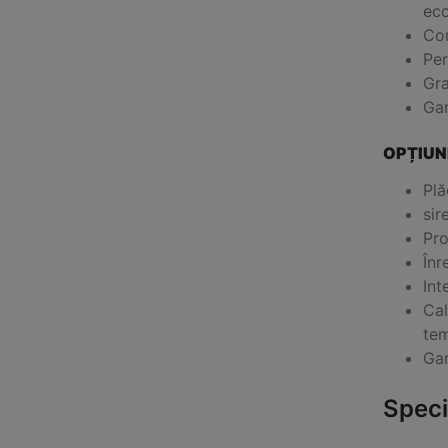
eco
Con
Per
Gra
Gar
OPȚIUN
Plă
sir
Pro
Înr
Int
Cal
tem
Gar
Specif