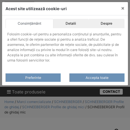
Skip
vanzari@infinitrade-romania.ro
|
Infinitrade Romania
×
to
Acest site utilizează cookie-uri
content
Consimțământ
Detalii
Despre
Folosim cookie-uri pentru a personaliza conținutul și anunțurile, pentru
a oferi funcții de rețele sociale și pentru a analiza traficul. De
asemenea, le oferim partenerilor de rețele sociale, de publicitate și de
ACHIZITII PUBLICE
analize informații cu privire la modul în care folosiți site-ul nostru.
Produsele pot fi achizitionate si in sistemul SEAP / SICAP
Aceștia le pot combina cu alte informații oferite de dvs. sau culese în
urma folosirii serviciilor lor.
Products
search
CAUTARE
Preferinte
Accepta toate
Cere-ne oferta!
Toate produsele
CONTACT
Home
/
Marci comercializate
/
SCHNEEBERGER
/
SCHNEEBERGER Profile
de ghidaj
/
SCHNEEBERGER Profile de ghidaj mici
/ SCHNEEBERGER Profil
de ghidaj mic