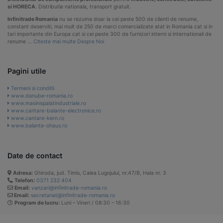
si HORECA
. Distributie nationala, transport gratuit.
Infinitrade Romania
nu se rezuma doar la cei peste 500 de clienti de renume,
constant deserviti, mai mult de 250 de marci comercializate atat in Romania cat si in
tari importante din Europa cat si cei peste 300 de furnizori interni si internationali de
renume …
Citeste mai multe Despre Noi
Pagini utile
Termeni si conditii
www.danube-romania.ro
www.masinispalatindustriale.ro
www.cantare-balante-electronice.ro
www.cantare-kern.ro
www.balante-ohaus.ro
Date de contact
Adresa:
Ghiroda, jud. Timis, Calea Lugojului, nr.47/B, Hala nr. 3
Telefon:
0371 232 404
Email:
vanzari@infinitrade-romania.ro
Email:
secretariat@infinitrade-romania.ro
Program de lucru:
Luni – Vineri / 08:30 – 16:30