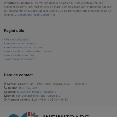
Infinitrade Romania
nu se rezuma doar la cei peste 500 de clienti de renume,
constant deserviti, mai mult de 250 de marci comercializate atat in Romania cat si in
tari importante din Europa cat si cei peste 300 de furnizori interni si internationali de
renume …
Citeste mai multe Despre Noi
Pagini utile
Termeni si conditii
www.danube-romania.ro
www.masinispalatindustriale.ro
www.cantare-balante-electronice.ro
www.cantare-kern.ro
www.balante-ohaus.ro
Date de contact
Adresa:
Ghiroda, jud. Timis, Calea Lugojului, nr.47/B, Hala nr. 3
Telefon:
0371 232 404
Email:
vanzari@infinitrade-romania.ro
Email:
secretariat@infinitrade-romania.ro
Program de lucru:
Luni – Vineri / 08:30 – 16:30