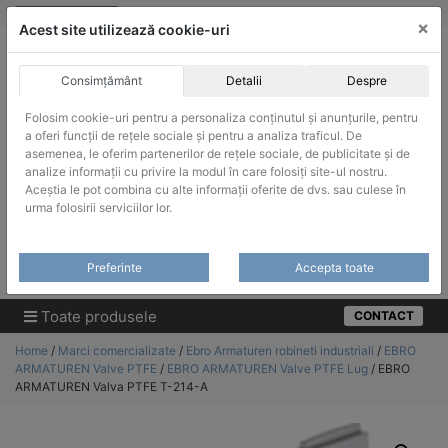
Skip
vanzari@infinitrade-romania.ro
|
Infinitrade Romania
×
to
Acest site utilizează cookie-uri
content
Consimțământ
Detalii
Despre
Folosim cookie-uri pentru a personaliza conținutul și anunțurile, pentru
a oferi funcții de rețele sociale și pentru a analiza traficul. De
asemenea, le oferim partenerilor de rețele sociale, de publicitate și de
ACHIZITII PUBLICE
analize informații cu privire la modul în care folosiți site-ul nostru.
Produsele pot fi achizitionate si in sistemul SEAP / SICAP
Aceștia le pot combina cu alte informații oferite de dvs. sau culese în
urma folosirii serviciilor lor.
Products
search
CAUTARE
Preferinte
Accepta toate
Cere-ne oferta!
Toate produsele
CONTACT
Home
/
Marci comercializate
/
Ebro Armaturen robineti industriali
/
EBRO
ARMATUREN Valve PTFE
/
EBRO ARMATUREN Valve PTFE Lug
/ EBRO
ARMATUREN Valva PTFE T-214-A