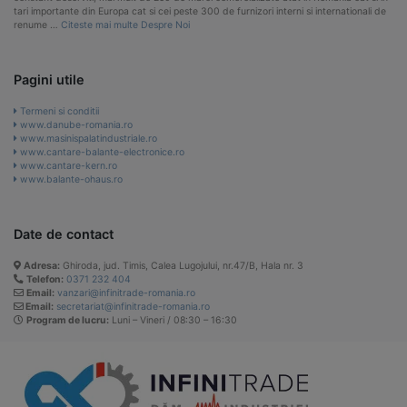
tari importante din Europa cat si cei peste 300 de furnizori interni si internationali de
renume …
Citeste mai multe Despre Noi
Pagini utile
Termeni si conditii
www.danube-romania.ro
www.masinispalatindustriale.ro
www.cantare-balante-electronice.ro
www.cantare-kern.ro
www.balante-ohaus.ro
Date de contact
Adresa:
Ghiroda, jud. Timis, Calea Lugojului, nr.47/B, Hala nr. 3
Telefon:
0371 232 404
Email:
vanzari@infinitrade-romania.ro
Email:
secretariat@infinitrade-romania.ro
Program de lucru:
Luni – Vineri / 08:30 – 16:30