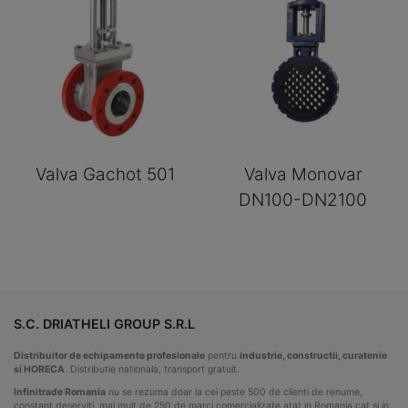
Valva Gachot 501
Valva Monovar
DN100-DN2100
S.C. DRIATHELI GROUP S.R.L
Distribuitor de echipamente profesionale
pentru
industrie, constructii, curatenie
si HORECA
. Distributie nationala, transport gratuit.
Infinitrade Romania
nu se rezuma doar la cei peste 500 de clienti de renume,
constant deserviti, mai mult de 250 de marci comercializate atat in Romania cat si in