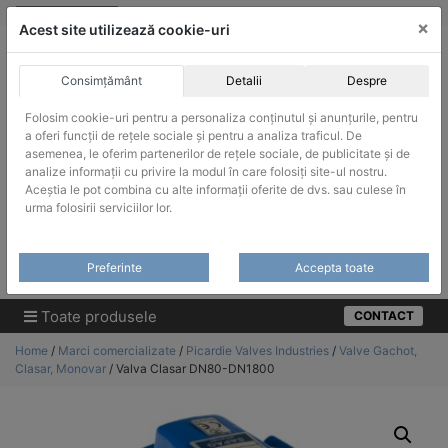
Skip
vanzari@infinitrade-romania.ro
|
Infinitrade Romania
×
to
Acest site utilizează cookie-uri
content
Consimțământ
Detalii
Despre
Folosim cookie-uri pentru a personaliza conținutul și anunțurile, pentru
a oferi funcții de rețele sociale și pentru a analiza traficul. De
asemenea, le oferim partenerilor de rețele sociale, de publicitate și de
ACHIZITII PUBLICE
analize informații cu privire la modul în care folosiți site-ul nostru.
Produsele pot fi achizitionate si in sistemul SEAP / SICAP
Aceștia le pot combina cu alte informații oferite de dvs. sau culese în
urma folosirii serviciilor lor.
Products
search
CAUTARE
Preferinte
Accepta toate
Cere-ne oferta!
Toate produsele
CONTACT
Home
/
Marci comercializate
/
Picardie Valves Industries
/
Valve Gachot,
Clasar, Monovar
/ Valva Clasar DN80-DN1800