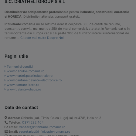
S.C. DRIATHELI GROUP S.R.L
Distribuitor de echipamente profesionale
pentru
industrie, constructii, curatenie
si HORECA
. Distributie nationala, transport gratuit.
Infinitrade Romania
nu se rezuma doar la cei peste 500 de clienti de renume,
constant deserviti, mai mult de 250 de marci comercializate atat in Romania cat si in
tari importante din Europa cat si cei peste 300 de furnizori interni si internationali de
renume …
Citeste mai multe Despre Noi
Pagini utile
Termeni si conditii
www.danube-romania.ro
www.masinispalatindustriale.ro
www.cantare-balante-electronice.ro
www.cantare-kern.ro
www.balante-ohaus.ro
Date de contact
Adresa:
Ghiroda, jud. Timis, Calea Lugojului, nr.47/B, Hala nr. 3
Telefon:
0371 232 404
Email:
vanzari@infinitrade-romania.ro
Email:
secretariat@infinitrade-romania.ro