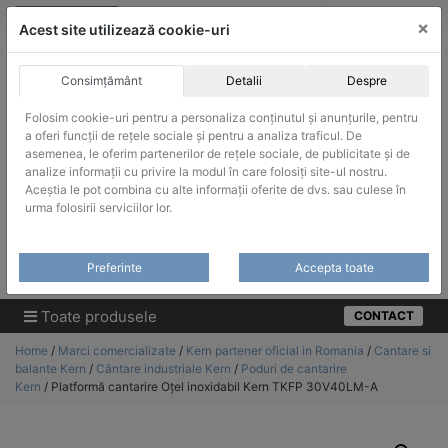
Skip
vanzari@infinitrade-romania.ro
|
Infinitrade Romania
×
to
Acest site utilizează cookie-uri
content
Consimțământ
Detalii
Despre
Folosim cookie-uri pentru a personaliza conținutul și anunțurile, pentru
a oferi funcții de rețele sociale și pentru a analiza traficul. De
asemenea, le oferim partenerilor de rețele sociale, de publicitate și de
ACHIZITII PUBLICE
analize informații cu privire la modul în care folosiți site-ul nostru.
Produsele pot fi achizitionate si in sistemul SEAP / SICAP
Aceștia le pot combina cu alte informații oferite de dvs. sau culese în
urma folosirii serviciilor lor.
Products
search
CAUTARE
Preferinte
Accepta toate
Cere-ne oferta!
Toate produsele
CONTACT
Home
/
Marci comercializate
/
Kern partener oficial in Romania
/
Cantare si
balante Kern
/
Cântare industriale Kern
/
Poduri de cantarire
Kern
/ Platformă cantarire Oțel inoxidabil Kern TKFP 30V40LM-A