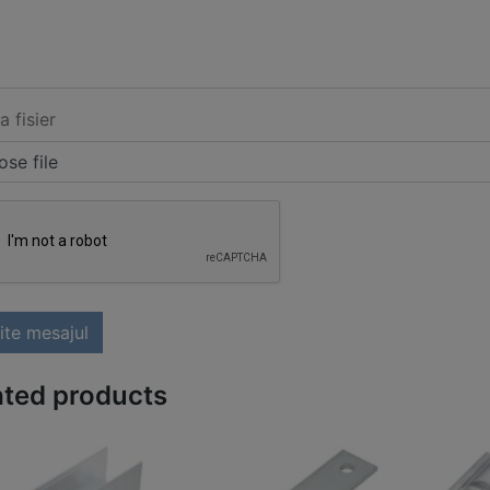
a fisier
se file
ite mesajul
ated products