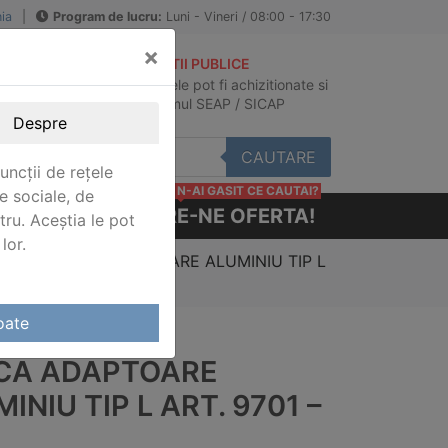
ia
|
Program de lucru:
Luni - Vineri / 08:00 - 17:30
×
ACHIZITII PUBLICE
Produsele pot fi achizitionate si
au
in sistemul SEAP / SICAP
Despre
CAUTARE
uncții de rețele
N-AI GASIT CE CAUTAI?
e sociale, de
CERE-NE OFERTA!
stru. Aceștia le pot
lor.
ctori
/ PLACA ADAPTOARE ALUMINIU TIP L
oate
CA ADAPTOARE
INIU TIP L ART. 9701 –