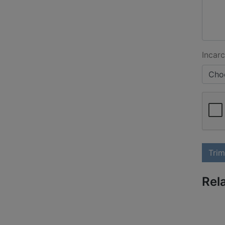
Incarc
Choo
Trim
Rel