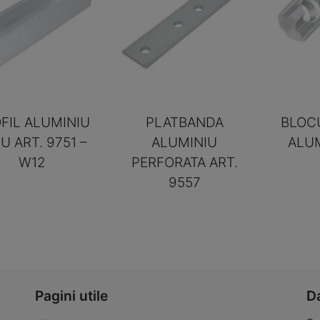
FIL ALUMINIU
PLATBANDA
BLOC
 U ART. 9751 –
ALUMINIU
ALUM
W12
PERFORATA ART.
9557
Pagini utile
D