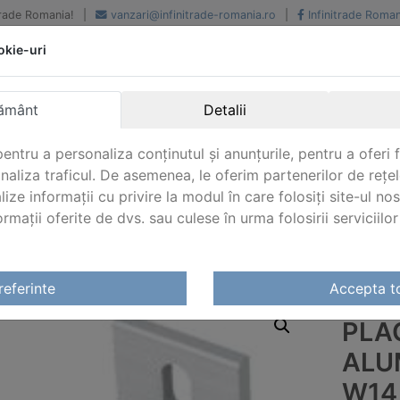
iTrade Romania!
|
vanzari@infinitrade-romania.ro
|
Infinitrade Roman
okie-uri
Peste 500 de furnizori.
Peste 800 de clienti de
renume
Livrari din stoc intern s
National si international
extern
ământ
Detalii
entru a personaliza conținutul și anunțurile, pentru a oferi f
analiza traficul. De asemenea, le oferim partenerilor de rețel
lize informații cu privire la modul în care folosiți site-ul no
mații oferite de dvs. sau culese în urma folosirii serviciilor 
noxidabil
/
Profile si accesorii inox
/
Profile aluminiu si cone
referinte
Accepta t
PLA
ALUM
W14