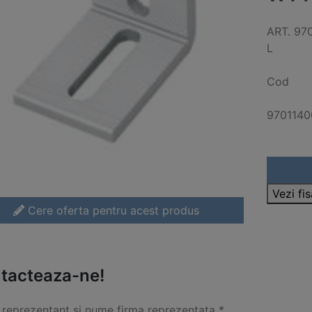
ART. 97
L
Cod
970114
Vezi fi
Cere oferta pentru acest produs
tacteaza-ne!
reprezentant si nume firma reprezentata *