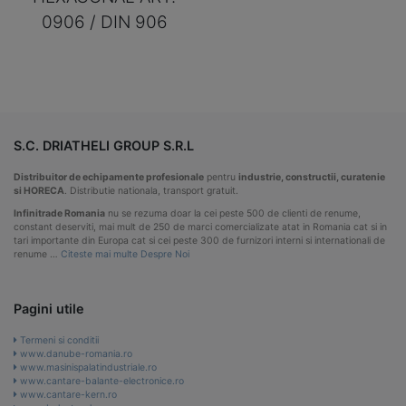
0906 / DIN 906
S.C. DRIATHELI GROUP S.R.L
Distribuitor de echipamente profesionale
pentru
industrie, constructii, curatenie
si HORECA
. Distributie nationala, transport gratuit.
Infinitrade Romania
nu se rezuma doar la cei peste 500 de clienti de renume,
constant deserviti, mai mult de 250 de marci comercializate atat in Romania cat si in
tari importante din Europa cat si cei peste 300 de furnizori interni si internationali de
renume …
Citeste mai multe Despre Noi
Pagini utile
Termeni si conditii
www.danube-romania.ro
www.masinispalatindustriale.ro
www.cantare-balante-electronice.ro
www.cantare-kern.ro