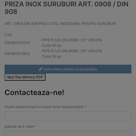
PRIZA INOX SURUBURI ART. 0908 / DIN
908
ART. 0908 DIN 908 PRIZA OTEL INOXIDABIL PENTRU SURUBURI
Cod
PIPE PLUG DIN 908G-1/2″-AISI
316
09080001204
Cutie 50 pz
PIPE PLUG DIN 908G-1/8″-AISI
316
09080001804
Cutie 50 pz
Cere oferta pentru acest produs
Vezi fisa tehnica PDF
Contacteaza-ne!
Nume reprezentant si nume firma reprezentata *
Adresa de E-mail *