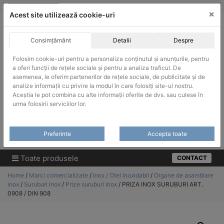
Skip
vanzari@infinitrade-romania.ro
|
Infinitrade Romania
×
to
Acest site utilizează cookie-uri
content
Consimțământ
Detalii
Despre
Folosim cookie-uri pentru a personaliza conținutul și anunțurile, pentru
a oferi funcții de rețele sociale și pentru a analiza traficul. De
asemenea, le oferim partenerilor de rețele sociale, de publicitate și de
ACHIZITII PUBLICE
analize informații cu privire la modul în care folosiți site-ul nostru.
Produsele pot fi achizitionate si in sistemul SEAP / SICAP
Aceștia le pot combina cu alte informații oferite de dvs. sau culese în
urma folosirii serviciilor lor.
Products
search
CAUTARE
Preferinte
Accepta toate
Cere-ne oferta!
Toate produsele
CONTACT
Home
/
Marci comercializate
/
Inox / Otel inoxidabil
/
Organe de asamblare
inox
/
Suruburi inox
/
Prize suruburi inox
/ PRIZA INOX SURUBURI ART.
0908 / DIN 908