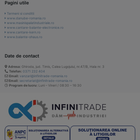
Pagini utile
Termeni si conditii
www.danube-romania.ro
www.masinispalatindustriale.ro
www.cantare-balante-electronice.ro
www.cantare-kern.ro
www.balante-ohaus.ro
Date de contact
Adresa:
Ghiroda, jud. Timis, Calea Lugojului, nr.47/B, Hala nr. 3
Telefon:
0371 232 404
Email:
vanzari@infinitrade-romania.ro
Email:
secretariat@infinitrade-romania.ro
Program de lucru:
Luni – Vineri / 08:30 – 16:30