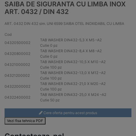
SAIBA DE SIGURANTA CU LIMBA INOX
ART. 0432 / DIN 432
ART. 0432 DIN 432 sim. UNI 6599 SAIBA OTEL INOXIDABIL CU LIMBA
Cod
TAB WASHER DIN432-5,3 X M5 –
A2
04320500002
Cutie 0 pz
TAB WASHER DIN432-8,4 X M8 –
A2
04320800002
Cutie 0 pz
TAB WASHER DIN432-10,5 X M10 –
A2
04321000002
Cutie 100 pz
TAB WASHER DIN432-13,0 X M12 –
A2
04321200002
Cutie 100 pz
TAB WASHER DIN432-21,0 X M20 –
A2
04322000002
Cutie 100 pz
TAB WASHER DIN432-25,0 X M24 –
A2
04322400002
Cutie 50 pz
Cere oferta pentru acest produs
Vezi fisa tehnica PDF