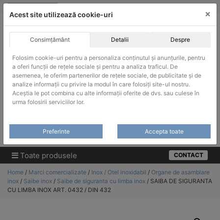
Skip
vanzari@infinitrade-romania.ro
|
Infinitrade Romania
×
to
Acest site utilizează cookie-uri
content
Consimțământ
Detalii
Despre
Folosim cookie-uri pentru a personaliza conținutul și anunțurile, pentru
a oferi funcții de rețele sociale și pentru a analiza traficul. De
asemenea, le oferim partenerilor de rețele sociale, de publicitate și de
ACHIZITII PUBLICE
analize informații cu privire la modul în care folosiți site-ul nostru.
Produsele pot fi achizitionate si in sistemul SEAP / SICAP
Aceștia le pot combina cu alte informații oferite de dvs. sau culese în
urma folosirii serviciilor lor.
Products
search
CAUTARE
Preferinte
Accepta toate
Cere-ne oferta!
Toate produsele
CONTACT
Home
/
Marci comercializate
/
Inox / Otel inoxidabil
/
Organe de asamblare
inox
/
Saibe inox
/
Saibe de siguranta cu limba inox
/ SAIBA DE SIGURANTA
CU LIMBA INOX ART. 0432 / DIN 432