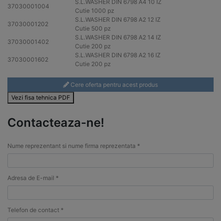
S.L.WASHER DIN 6798
A4
10 IZ
37030001004
Cutie 1000 pz
S.L.WASHER DIN 6798
A2
12 IZ
37030001202
Cutie 500 pz
S.L.WASHER DIN 6798
A2
14 IZ
37030001402
Cutie 200 pz
S.L.WASHER DIN 6798
A2
16 IZ
37030001602
Cutie 200 pz
Cere oferta pentru acest produs
Vezi fisa tehnica PDF
Contacteaza-ne!
Nume reprezentant si nume firma reprezentata *
Adresa de E-mail *
Telefon de contact *