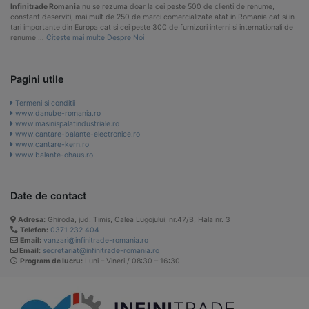
Infinitrade Romania
nu se rezuma doar la cei peste 500 de clienti de renume,
constant deserviti, mai mult de 250 de marci comercializate atat in Romania cat si in
tari importante din Europa cat si cei peste 300 de furnizori interni si internationali de
renume …
Citeste mai multe Despre Noi
Pagini utile
Termeni si conditii
www.danube-romania.ro
www.masinispalatindustriale.ro
www.cantare-balante-electronice.ro
www.cantare-kern.ro
www.balante-ohaus.ro
Date de contact
Adresa:
Ghiroda, jud. Timis, Calea Lugojului, nr.47/B, Hala nr. 3
Telefon:
0371 232 404
Email:
vanzari@infinitrade-romania.ro
Email:
secretariat@infinitrade-romania.ro
Program de lucru:
Luni – Vineri / 08:30 – 16:30