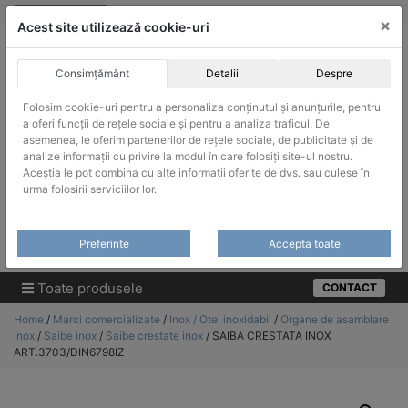
Skip
vanzari@infinitrade-romania.ro
|
Infinitrade Romania
×
to
Acest site utilizează cookie-uri
content
Consimțământ
Detalii
Despre
Folosim cookie-uri pentru a personaliza conținutul și anunțurile, pentru
a oferi funcții de rețele sociale și pentru a analiza traficul. De
asemenea, le oferim partenerilor de rețele sociale, de publicitate și de
ACHIZITII PUBLICE
analize informații cu privire la modul în care folosiți site-ul nostru.
Produsele pot fi achizitionate si in sistemul SEAP / SICAP
Aceștia le pot combina cu alte informații oferite de dvs. sau culese în
urma folosirii serviciilor lor.
Products
search
CAUTARE
Preferinte
Accepta toate
Cere-ne oferta!
Toate produsele
CONTACT
Home
/
Marci comercializate
/
Inox / Otel inoxidabil
/
Organe de asamblare
inox
/
Saibe inox
/
Saibe crestate inox
/ SAIBA CRESTATA INOX
ART.3703/DIN6798IZ